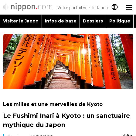
Visiter le Japon
Infos de base
Dossiers
Politique
日本語
English
简体字
Visiter le Japon
繁體字
Infos de base
Español
Dossiers
العربية
Les milles et une merveilles de Kyoto
Politique
Le Fushimi Inari à Kyoto : un sanctuaire
Русский
mythique du Japon
Économie
Visiter