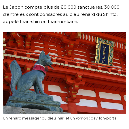
Le Japon compte plus de 80 000 sanctuaires. 30 000
Chroniques
d’entre eux sont consacrés au dieu renard du Shintô,
appelé Inari-shin ou Inari-no-kami.
Images
Vidéos
Tokyo
Un renard messager du dieu Inari et un
rômon
( pavillon-portail).