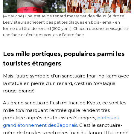
(À gauche) Une statue de renard messager des dieux. (À droite)
Les visiteurs achètent des petites plaques en bois « ema » en
forme de tête de renard (500 yens). Chacun dessine un visage sur
une face et écrit des vœux sur l’autre face.
Les mille portiques, populaires parmi les
touristes étrangers
Mais l’autre symbole d’un sanctuaire Inari-no-kami avec
la statue en pierre d’un renard, c’est un
torii
laqué
rouge-orangé.
Au grand sanctuaire Fushimi Inari de Kyoto, ce sont les
mille
torii
marquant l’entrée qui le rendent très
populaire auprès des touristes étrangers,
parfois au
grand étonnement des Japonais
. C’est le sanctuaire-
mère de tous les sanctuaires Inari du Japon. Il fut fondé