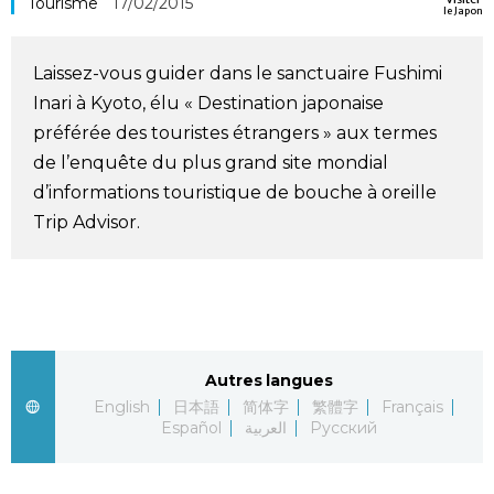
Tourisme
17/02/2015
le Japon
Société
Laissez-vous guider dans le sanctuaire Fushimi
Culture
Inari à Kyoto, élu « Destination japonaise
préférée des touristes étrangers » aux termes
Gastronomie
de l’enquête du plus grand site mondial
d’informations touristique de bouche à oreille
Le japonais
Trip Advisor.
En plus
Données
official SNS
Autres langues
English
日本語
简体字
繁體字
Français
Séries
Español
العربية
Русский
Personnages