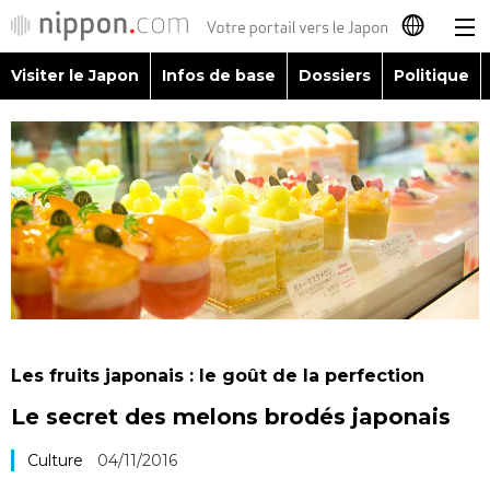
Visiter le Japon
Infos de base
Dossiers
Politique
日本語
English
简体字
Visiter le Japon
繁體字
Infos de base
Español
Dossiers
العربية
Les fruits japonais : le goût de la perfection
Politique
Le secret des melons brodés japonais
Русский
Économie
Culture
04/11/2016