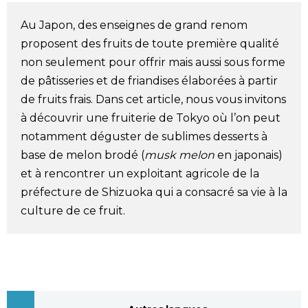
Société
Au Japon, des enseignes de grand renom
proposent des fruits de toute première qualité
Culture
non seulement pour offrir mais aussi sous forme
de pâtisseries et de friandises élaborées à partir
Gastronomie
de fruits frais. Dans cet article, nous vous invitons
à découvrir une fruiterie de Tokyo où l’on peut
notamment déguster de sublimes desserts à
Le japonais
base de melon brodé (
musk melon
en japonais)
et à rencontrer un exploitant agricole de la
En plus
préfecture de Shizuoka qui a consacré sa vie à la
culture de ce fruit.
Données
official SNS
Séries
Personnages