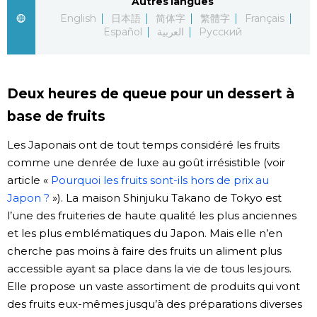
Autres langues
English
日本語
简体字
繁體字
Français
Chroniques
Español
العربية
Русский
Images
Deux heures de queue pour un dessert à
Vidéos
base de fruits
Les Japonais ont de tout temps considéré les fruits
Tokyo
comme une denrée de luxe au goût irrésistible (voir
article «
Pourquoi les fruits sont-ils hors de prix au
Japon ?
»). La maison Shinjuku Takano de Tokyo est
l’une des fruiteries de haute qualité les plus anciennes
et les plus emblématiques du Japon. Mais elle n’en
cherche pas moins à faire des fruits un aliment plus
accessible ayant sa place dans la vie de tous les jours.
Elle propose un vaste assortiment de produits qui vont
des fruits eux-mêmes jusqu’à des préparations diverses