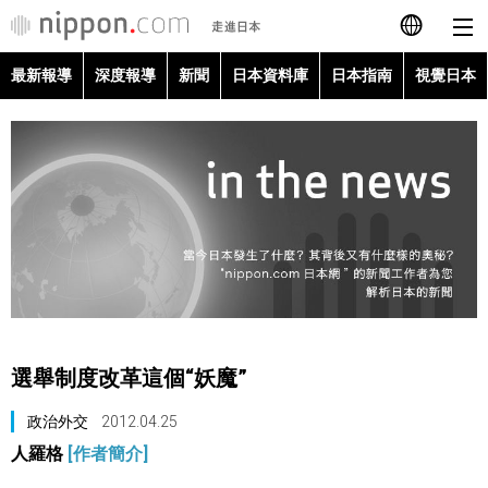
最新報導
深度報導
新聞
日本資料庫
日本指南
視覺日本
日本語
English
简体字
最新報導
Français
深度報導
Español
新聞
العربية
選舉制度改革這個“妖魔”
日本資料庫
Русский
政治外交
2012.04.25
人羅格
[作者簡介]
日本指南