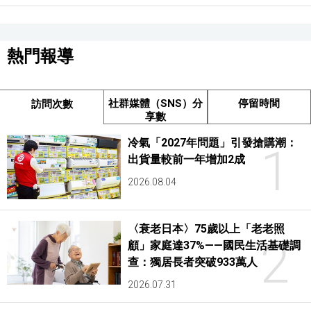
熱門報導
社群媒體（SNS）分
停留時間
訪問次數
享數
冷氣「2027年問題」引發搶購潮：
1
出貨量較前一年增加2成
2026.08.04
〈衰老日本〉75歲以上「老老照
2
顧」家庭達37%——國民生活基礎調
查：獨居長者突破933萬人
2026.07.31