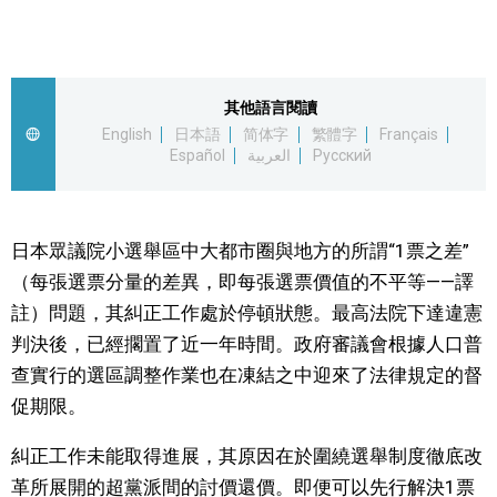
視覺日本
臺灣香港
其他語言閱讀
English
日本語
简体字
繁體字
Français
Español
العربية
Русский
更多
人物訪談
official SNS
日本眾議院小選舉區中大都市圈與地方的所謂“1票之差”
（每張選票分量的差異，即每張選票價值的不平等——譯
日本入門
註）問題，其糾正工作處於停頓狀態。最高法院下達違憲
判決後，已經擱置了近一年時間。政府審議會根據人口普
政治外交
查實行的選區調整作業也在凍結之中迎來了法律規定的督
促期限。
社會
糾正工作未能取得進展，其原因在於圍繞選舉制度徹底改
財經
革所展開的超黨派間的討價還價。即便可以先行解決1票