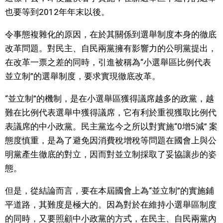
也要等到2012年年末以後。
醫療健康
令事態複雜化的原因，在於其關係到選舉制度本身的徹底
改革問題。對民主、自民兩黨擁有影響力的公明黨提出，
語言
在改革一票之差的同時，引進被稱為“小選舉區比例代表
並立制”的選舉制度，要求實現徹底改革。
東京
“並立制”的機制，是在小選舉區獲得議席越多的政黨，越
編輯部通知
難在比例代表選舉中獲得議席，它有利於重視獲取比例代
表議席的中小政黨。民主黨迄今之所以對實施“0增5減” 案
態度慎重，是為了避免因消費稅增稅等問題在國會上與公
明黨產生徹底的對立，因而對並立制採取了妥協讓步的姿
態。
但是，從結論而言，要在本屆國會上為“並立制”的實施鋪
平道路，其難度是極大的。因為對於在維持小選舉區制度
的同時，又要照顧中小政黨的方式，在民主、自民兩黨內