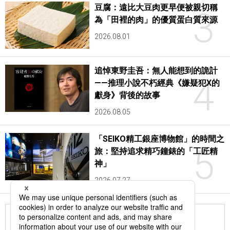
豆腐：遠比大豆肉更早便被親切稱
3
為「田裡的肉」的優質蛋白質來源
2026.08.01
追悼東野圭吾：無人能想到的詭計
4
——推理小說不朽經典《嫌疑犯X的
獻身》背後的故事
2026.08.05
「SEIKO精工銀座博物館」的時間之
5
旅：堅持追求精巧鐘錶的「工匠精
神」
2026.07.27
更多