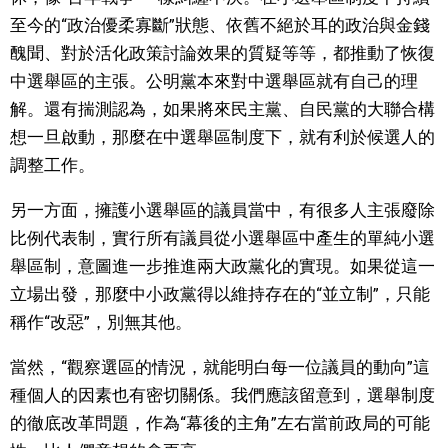
至今的“政治優柔寡斷”狀態、依舊不絕於耳的政治與金錢
醜聞、對於活化政策討論效果的質疑等等，都推動了恢復
中選舉區的主張。公明黨本來對中選舉區就有自己的理
解。還有揣測認為，如果將來民主黨、自民黨的大聯合構
想一旦啟動，那麼在中選舉區制度下，就有利於候選人的
調整工作。
另一方面，擁護小選舉區的議員當中，有很多人主張廢除
比例代表制，實行所有議員從小選舉區中產生的單純小選
舉區制，意圖進一步推進兩大政黨化的實現。如果從這一
立場出發，那麼中小政黨得以維持存在的“並立制”，只能
稱作“改惡”，別無其他。
當然，“觀察選區的情況，就能明白每一位議員的動向”這
種個人的因素也有密切關係。我們應該留意到，選舉制度
的徹底改革問題，作為“幕後的主角”左右當前政局的可能