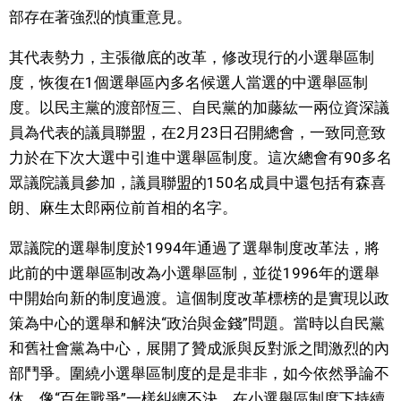
部存在著強烈的慎重意見。
其代表勢力，主張徹底的改革，修改現行的小選舉區制
度，恢復在1個選舉區內多名候選人當選的中選舉區制
度。以民主黨的渡部恆三、自民黨的加藤紘一兩位資深議
員為代表的議員聯盟，在2月23日召開總會，一致同意致
力於在下次大選中引進中選舉區制度。這次總會有90多名
眾議院議員參加，議員聯盟的150名成員中還包括有森喜
朗、麻生太郎兩位前首相的名字。
眾議院的選舉制度於1994年通過了選舉制度改革法，將
此前的中選舉區制改為小選舉區制，並從1996年的選舉
中開始向新的制度過渡。這個制度改革標榜的是實現以政
策為中心的選舉和解決“政治與金錢”問題。當時以自民黨
和舊社會黨為中心，展開了贊成派與反對派之間激烈的內
部鬥爭。圍繞小選舉區制度的是是非非，如今依然爭論不
休，像“百年戰爭”一樣糾纏不決。在小選舉區制度下持續