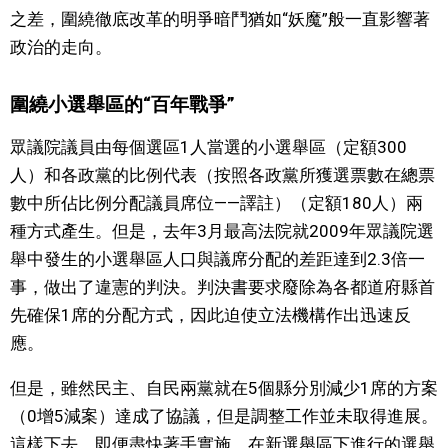
之差，圍繞徹底改革的明爭暗鬥猶如“妖魔”般一直影響著
文化
政治的走向。
科學技術
圍繞小選舉區的“百年戰爭”
眾議院議員由每個選區1人當選的小選舉區（定額300
生活
人）和各政黨的比例代表（按照各政黨所獲選票數在總票
數中所佔比例分配議員席位——譯註）（定額180人）兩
運動
種方式產生。但是，去年3月最高法院就2009年眾議院選
舉中發生的小選舉區人口與議席分配的差距達到2.3倍一
娛樂
事，做出了違憲的判決。判決書要求廢除為各都道府縣首
先確保1席的分配方式，因此迫使立法機構作出迅速反
教育
應。
工作勞動
但是，雖然民主、自民兩黨就在5個縣分別減少1席的方案
（0增5減案）達成了協議，但是調整工作並未取得進展。
家庭
這樣下去，即便盡快著手實施，在新選舉區下進行的選舉