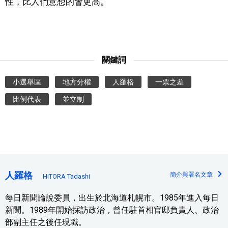
性，比人們意想的會更高。
關鍵詞
小選舉區
地方分權
人羅格
一票之差
比例代表
並立制
人羅格
簡介與署名文章
HITORA Tadashi
每日新聞論說委員，出生於北海道札幌市。1985年進入每日
新聞。1989年開始採訪政治，曾任駐首相官邸負責人、政治
部副主任之後任現職。