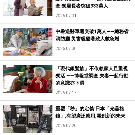
查:獨居長者突破933萬人
2026.07.31
中暑送醫單週突破1萬人——總務省
消防廳:災害級酷暑致人數急增
2026.07.30
「現代銀髮族」不依賴家人且重視
獨活 ——博報堂調查:夫妻一起行動
的意識亦下滑
2026.07.17
重塑「秒」的定義:日本「光晶格
鐘」,有望廣泛應用,開創新的未來
2026.07.20