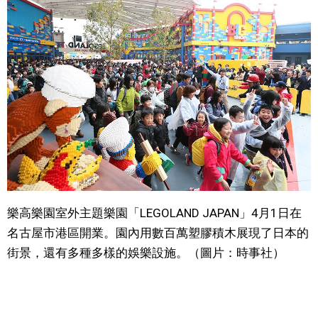
視覺日本
臺灣香港
更多
人物訪談
official SNS
日本入門
樂高樂園室外主題樂園「LEGOLAND JAPAN」4月1日在
政治外交
名古屋市港區開業。園內用數百萬塑膠積木展現了日本的
街景，還有多種多樣的娛樂設施。（圖片：時事社）
社會
財經