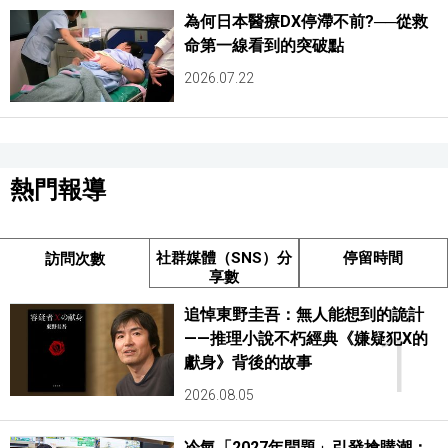
為何日本醫療DX停滯不前?──從救
命第一線看到的突破點
2026.07.22
熱門報導
社群媒體（SNS）分
停留時間
訪問次數
享數
追悼東野圭吾：無人能想到的詭計
1
——推理小說不朽經典《嫌疑犯X的
獻身》背後的故事
2026.08.05
冷氣「2027年問題」引發搶購潮：