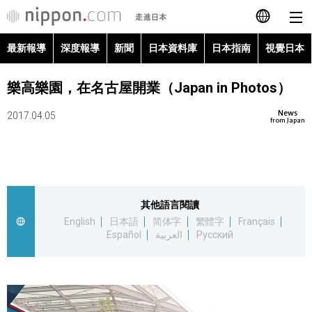
最新報導
深度報導
新聞
日本資料庫
日本指南
視覺日本
日本語
樂高樂園，在名古屋開業（Japan in Photos）
English
News
2017.04.05
简体字
from Japan
最新報導
Français
深度報導
Español
其他語言閱讀
新聞
English
日本語
简体字
繁體字
Français
العربية
Español
العربية
Русский
日本資料庫
Русский
日本指南