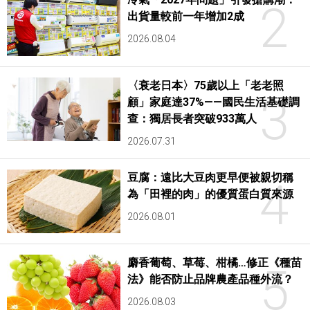
2
出貨量較前一年增加2成
2026.08.04
〈衰老日本〉75歲以上「老老照
3
顧」家庭達37%——國民生活基礎調
查：獨居長者突破933萬人
2026.07.31
豆腐：遠比大豆肉更早便被親切稱
4
為「田裡的肉」的優質蛋白質來源
2026.08.01
麝香葡萄、草莓、柑橘…修正《種苗
5
法》能否防止品牌農產品種外流？
2026.08.03