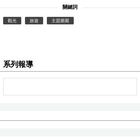
關鍵詞
文化
觀光
旅遊
主題樂園
科學技術
生活
系列報導
運動
娛樂
教育
工作勞動
家庭