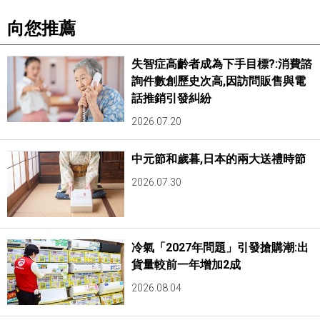
向您推薦
醫療健康
失智症高齡者成為下手目標?:消費諮
語言
詢件數創歷史次高,因訪問販售與電
話推銷引發糾紛
東京
2026.07.20
編輯部通知
中元節和歲暮,日本的兩大送禮時節
2026.07.30
冷氣「2027年問題」引發搶購潮:出
貨量較前一年增加2成
2026.08.04