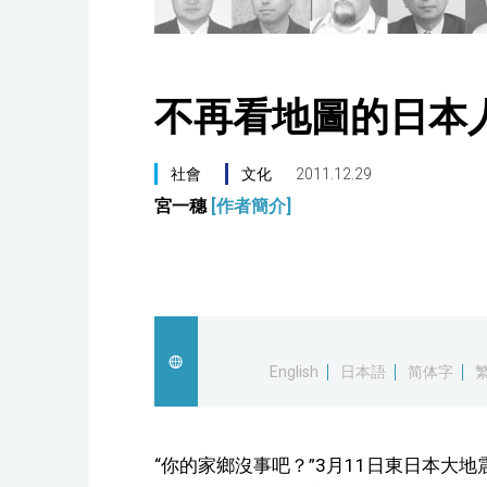
不再看地圖的日本
社會
文化
2011.12.29
宮一穗
[作者簡介]
English
日本語
简体字
“你的家鄉沒事吧？”3月11日東日本大