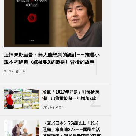
追悼東野圭吾：無人能想到的詭計——推理小
1
說不朽經典《嫌疑犯X的獻身》背後的故事
2026.08.05
2
冷氣「2027年問題」引發搶購
潮：出貨量較前一年增加2成
2026.08.04
〈衰老日本〉75歲以上「老老
照顧」家庭達37%——國民生活
基礎調查：獨居長者突破933萬