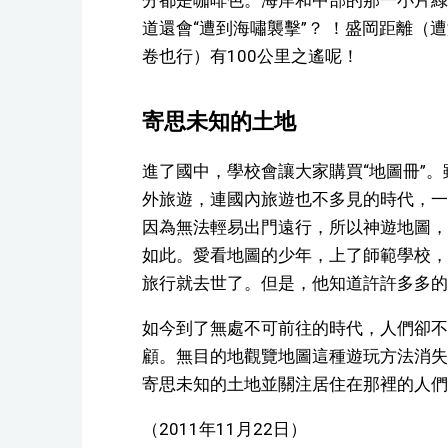
分都是咖啡色。海岸和中部的那一小片綠
道還會“遭到海嘯襲擊”？ ！盛岡距離
卷也行）有100公里之遙呢！
寄思未知的土地
進了國中，學校會讓大家購買“地圖冊”
外旅遊，連國內旅遊也不多見的時代，一
因為無法輕易出門遠行，所以神遊地圖，
如此。愛看地圖的少年，上了師範學校，
旅行就去世了。但是，他知道許許多多的
如今到了無處不可前往的時代，人們卻不
顧。無目的地觀覽地圖這種遊玩方法消失
寄思未知的土地並關注居住在那裡的人們
（2011年11月22日）