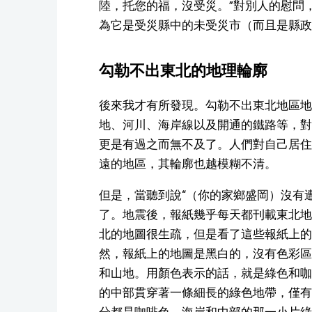
陸，托您的福，沒受災。”對別人的慰問
為它是受災縣中的未受災市（而且是縣政
勾勒不出東北的地理輪廓
後來我才有所發現。勾勒不出東北地區地
地、河川、海岸線以及開通的鐵路等，對
更是有過之而無不及了。人們對自己居住
遠的地區，其輪廓也越模糊不清。
但是，當聽到說“（你的家鄉盛岡）沒有
了。地震後，報紙幾乎每天都刊載東北地
北的地圖很生疏，但是看了這些報紙上的
然，報紙上的地圖是黑白的，沒有色彩區
和山地。用顏色表示的話，就是綠色和咖
的中部貫穿著一條細長的綠色地帶，僅有