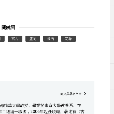
關鍵詞
圖
宮古
盛岡
釜石
花卷
簡介與署名文章
總編。京都精華大學教授。畢業於東京大學教養系。在
年半總編一職後，2006年起任現職。著述有《古