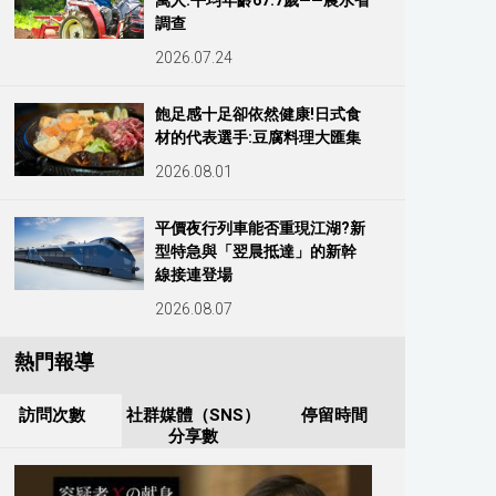
萬人:平均年齡67.7歲——農水省
調查
2026.07.24
飽足感十足卻依然健康!日式食
材的代表選手:豆腐料理大匯集
2026.08.01
平價夜行列車能否重現江湖?新
型特急與「翌晨抵達」的新幹
線接連登場
2026.08.07
熱門報導
訪問次數
社群媒體（SNS）
停留時間
分享數