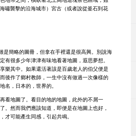
色地帶之間，橫臥著北上高地這塊茶色區域，難
（遭海嘯襲擊的沿海城市）宮古（或者說從釜石到花
。雖是簡略的圖冊，但拿在手裡還是很高興。別說海
定有很多少年津津有味地看著地圖，遐思夢想。
享樂其中。如果還活著該是百歲老人的伯父便是
而後作了鄉村教師，一生中沒有做過一次像樣的
地名，日本的，世界的。
再看地圖了。看目的地的地圖，此外的不屑一
了。然而我們應該知道，即便是在地圖上也好，
，才可能產生同感，引起共鳴。