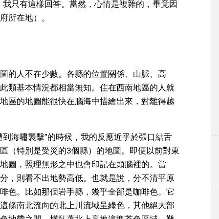
，我只有這樣回答。當然，心情是複雜的，畢竟因
府所在地）。
圖的人不在少數。各縣的位置關係、山脈、高
此類基本情況都相當無知。住在西南地區的人就
地區的地圖能很快在腦海中描繪出來，對離得越
遭到海嘯襲擊”的時候，我的反應近乎於張口結舌
區（特別是受災的3個縣）的地圖。即便以前對東
地圖，照理無形之中也會印記在頭腦裡的。當
分，則看不出地勢高低。也就是說，分不清平原
啡色。比如那個岩手縣，幾乎全部是咖啡色。它
這條南北流向的北上川流域呈綠色，其他絕大部