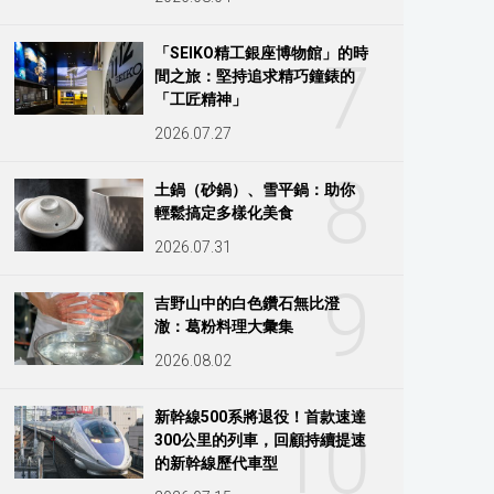
「SEIKO精工銀座博物館」的時
7
間之旅：堅持追求精巧鐘錶的
「工匠精神」
2026.07.27
8
土鍋（砂鍋）、雪平鍋：助你
輕鬆搞定多樣化美食
2026.07.31
9
吉野山中的白色鑽石無比澄
澈：葛粉料理大彙集
2026.08.02
新幹線500系將退役！首款速達
10
300公里的列車，回顧持續提速
的新幹線歷代車型