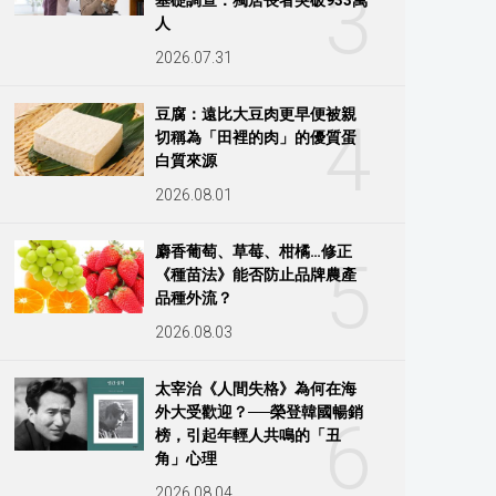
3
人
2026.07.31
豆腐：遠比大豆肉更早便被親
4
切稱為「田裡的肉」的優質蛋
白質來源
2026.08.01
麝香葡萄、草莓、柑橘…修正
5
《種苗法》能否防止品牌農產
品種外流？
2026.08.03
太宰治《人間失格》為何在海
外大受歡迎？──榮登韓國暢銷
6
榜，引起年輕人共鳴的「丑
角」心理
2026.08.04