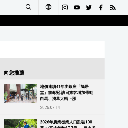
日本語
English
简体字
Français
向您推薦
Español
地價連續41年由銀座「鳩居
堂」前奪冠:訪日旅客增加帶動
العربية
白馬、淺草大幅上漲
2026.07.14
Русский
2026年農業從業人口跌破100