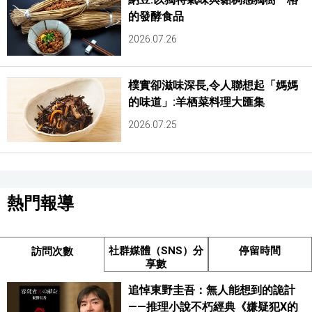
的發酵食品
2026.07.26
樸實卻滋味深長,令人聯想起「媽媽
的味道」:羊栖菜料理大匯集
2026.07.25
熱門報導
社群媒體（SNS）分
停留時間
訪問次數
享數
追悼東野圭吾：無人能想到的詭計
——推理小說不朽經典《嫌疑犯X的