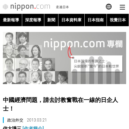
最新報導
深度報導
新聞
日本資料庫
日本指南
視覺日本
日本語
English
简体字
最新報導
Français
深度報導
Español
新聞
العربية
中國經濟問題，請去討教奮戰在一線的日企人
日本資料庫
士！
Русский
政治外交
2013.03.21
日本指南
信太謙三
[作者簡介]