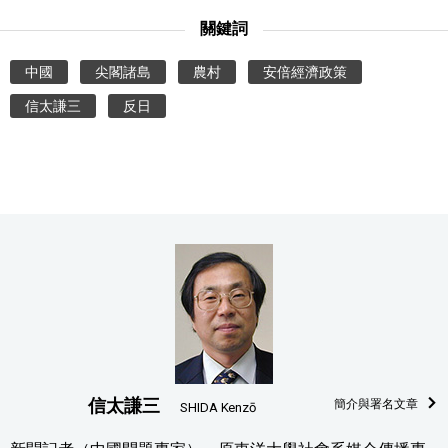
關鍵詞
中國
尖閣諸島
農村
安倍經濟政策
信太謙三
反日
信太謙三
簡介與署名文章
SHIDA Kenzō