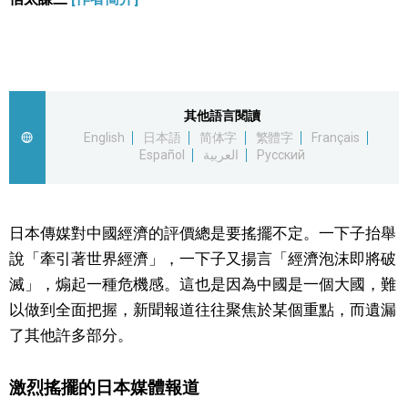
視覺日本
臺灣香港
其他語言閱讀
更多
English
日本語
简体字
繁體字
Français
Español
العربية
Русский
人物訪談
official SNS
日本傳媒對中國經濟的評價總是要搖擺不定。一下子抬舉
日本入門
說「牽引著世界經濟」，一下子又揚言「經濟泡沫即將破
滅」，煽起一種危機感。這也是因為中國是一個大國，難
政治外交
以做到全面把握，新聞報道往往聚焦於某個重點，而遺漏
了其他許多部分。
社會
激烈搖擺的日本媒體報道
財經