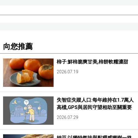
向您推薦
柿子:鮮柿脆爽甘美,柿餅軟糯濃甜
2026.07.19
失智症失蹤人口:每年維持在1.7萬人
高檔,GPS與居民守望相助至關重要
2026.07.29
納豆:以獨特氣味與黏稠感獨樹一格