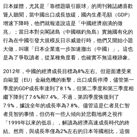
日本媒體，尤其是「靠標題吸引眼球」的周刊雜誌總喜歡
文化
聳人聽聞，當中國出口成長放緩，國內生產毛額（GDP）
增速下降時，他們就報道說這是「中國經濟崩潰的徵
科學技術
兆」；當日本對尖閣諸島（中國稱釣魚島）實施國有化的
行為在中國引發大規模反日示威遊行時，他們又開始小題
生活
大做，叫嚷「日本企業進一步加速撤出（中國）」。這也
是為了爭取讀者，從某種角度看，也確實不無這種跡象。
運動
2012年，中國的經濟成長目標為8%左右。但迎面遭受來
自歐盟（EU）金融危機的衝擊，出口成長停滯，儘管第一
娛樂
季度的GDP成長率達到了8.1%，但第二季度和第三季度相
繼下降到了7.6%和7.4%。不過，第四季度恢復到了
教育
7.9%，據說全年的成長率為7.8%。儘管這是仁者見仁智
者見智的事情，但仍有一些人傾向於悲觀地將之視作
工作勞動
「1999年以來的低谷」，解讀為經濟高速成長時代的終
結。然而，與成長率僅為2%左右的日本等國相比，這個
家庭