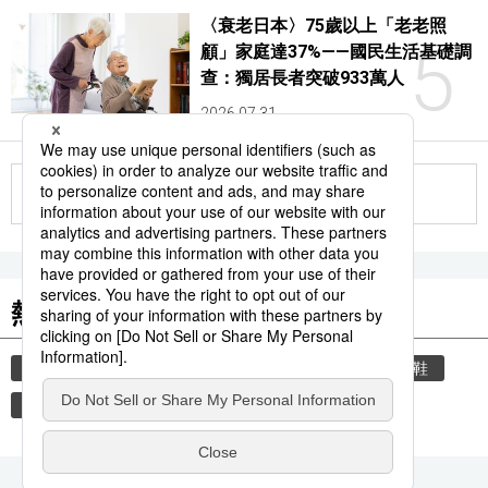
〈衰老日本〉75歲以上「老老照
5
顧」家庭達37%——國民生活基礎調
查：獨居長者突破933萬人
2026.07.31
更多
熱門關鍵詞
教育
禮儀
住宅
禮貌
玄關
脫鞋
新幹線
jr
北陸新幹線
jr九州