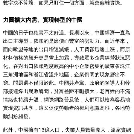
數字決不算壞。如果只盯住一個方面，就會偏離實際。
醫療健康
力圖擴大內需、實現轉型的中國
語言
中國的日子也確實不太好過。長期以來，中國經濟一直為
出口主導型，依賴的是廉價而豐富的勞動力。而近年來，
東京
面向歐盟等地的出口增速減緩，人工費卻迅速上漲，而原
材料價格的飆升更是雪上加霜，導致眾多企業經營狀況惡
編輯部通知
化。在對出口依賴程度較高的中小企業密集的廣東省珠江
三角洲地區和浙江省溫州地區，企業倒閉的現象層出不
窮。問題還不僅限於此。中國共產黨、政府的領導人和幹
部接連爆出腐敗醜聞，貧富差距不斷擴大，老百姓的不滿
情緒也持續升溫，網際網路普及後，人們可以較為容易地
實現資訊共享，這又促使勞動者的權利意識高漲，各地勞
動糾紛頻發。
此外，中國擁有13億人口，失業人員數量龐大，溫家寶總