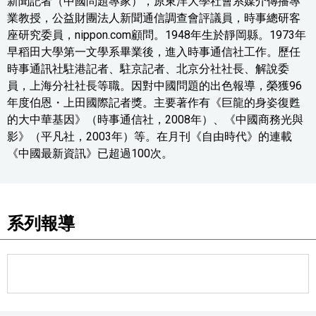
新聞記者（中國問題專家），原東洋大學社會系媒介傳播專
業教授，公益財團法人新聞通信調查會評議員，時事總研客
座研究委員，nippon.com顧問。1948年生於靜岡縣。1973年
早稻田大學第一文學系畢業後，進入時事通信社工作。歷任
時事通訊社駐港記者、駐京記者、北京分社社長、解說委
員，上海分社社長等職。因對中國問題的出色報導，榮獲96
年度伯恩・上田國際記者獎。主要著作有《巨龍的身姿復甦
的大中華基因》（時事通信社，2008年）、《中國商務光與
影》（平凡社，2003年）等。在月刊《自由時代》的連載
《中國最新資訊》已超過100次。
系列報導