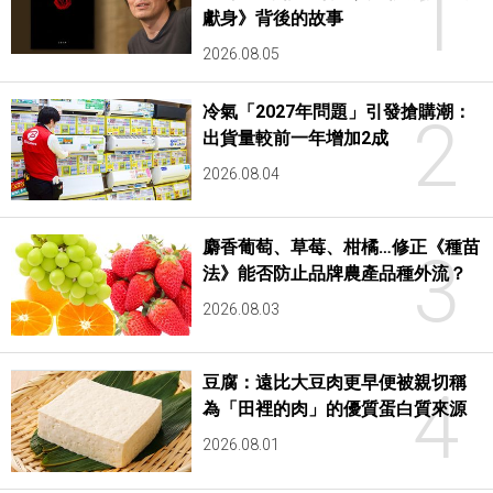
1
獻身》背後的故事
2026.08.05
冷氣「2027年問題」引發搶購潮：
2
出貨量較前一年增加2成
2026.08.04
麝香葡萄、草莓、柑橘…修正《種苗
3
法》能否防止品牌農產品種外流？
2026.08.03
豆腐：遠比大豆肉更早便被親切稱
4
為「田裡的肉」的優質蛋白質來源
2026.08.01