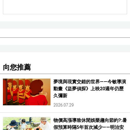
向您推薦
夢境與現實交錯的世界——今敏導演
動畫《盜夢偵探》上映20週年仍歷
久彌新
2026.07.29
物價高漲導致休閒娛樂趨向節約?:暑
假預算時隔5年首次減少——明治安