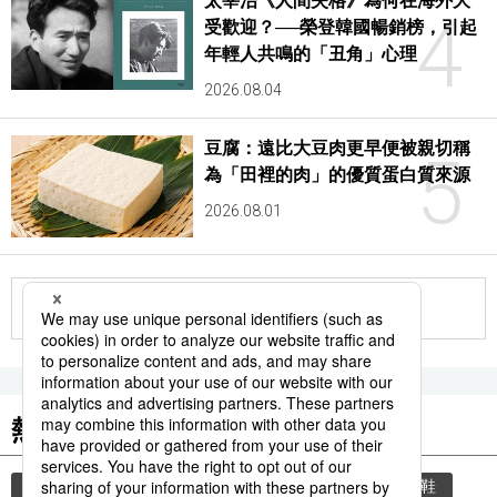
太宰治《人間失格》為何在海外大
4
受歡迎？──榮登韓國暢銷榜，引起
年輕人共鳴的「丑角」心理
2026.08.04
豆腐：遠比大豆肉更早便被親切稱
5
為「田裡的肉」的優質蛋白質來源
2026.08.01
更多
熱門關鍵詞
教育
住宅
禮儀
玄關
禮貌
脫鞋