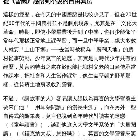
從《雪國》感悟到小說的自由寫法
文化
這樣的經歷，在今天的中國應該是比較少見了，但在20世
紀60年代的中國農村並不是個別現象，尤其是在「文化大
科學技術
革命」時期，即使小學畢業後升到了中學，也很少能像平
常年代那樣正常地上課學習，而一旦中學畢業，絕大多數
生活
人就要「上山下鄉」——去當時被稱為「廣闊天地」的農
村從事勞動。少年莫言的經歷，其實是同時代少年共有的
運動
經歷，莫言的特出之處在於他能把鄉村父老的口頭傳承當
作課本，把社會和人生當作課堂，像生命堅韌的野草那
娛樂
樣，從貧瘠土地裏吸收到營養。
不過，《講故事的人》容易讓人誤以為莫言的文學營養主
教育
要來自他「「用耳朵閱讀」的漫長生涯」，而在另外一些
自傳式的隨筆裏，莫言也說到童年時代對讀書的迷戀
工作勞動
（《童年讀書》），談到他進入大學文學系後的「大量閱
讀」（《福克納大叔，您好嗎》）。莫言的文學營養來源
家庭