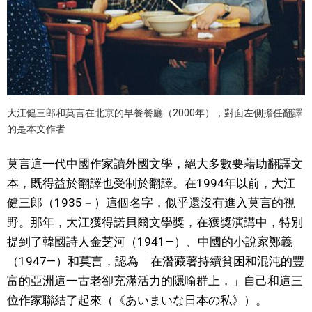
大江健三郎和莫言在北京的早餐餐廳（2000年），對面左側擔任翻譯
的是本文作者
莫言這一代中國作家讀外國文學，絕大多數要藉助翻譯文
本，既得益於翻譯也受制於翻譯。在1994年以前，大江
健三郎（1935－）這個名字，似乎還沒有進入莫言的視
野。那年，大江獲得諾貝爾文學獎，在獲獎演講中，特別
提到了韓國詩人金芝河（1941—）、中國的小說家鄭義
（1947—）和莫言，認為「在潛藏著持續貧困和混沌的豐
富的亞洲這一古老卻充滿活力的隱喻群上，」自己和這三
位作家聯結了起來（《あいまいな日本の私》）。