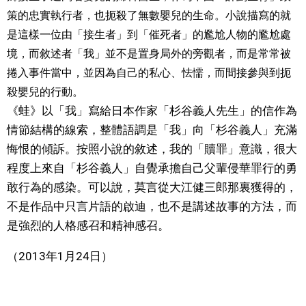
策的忠實執行者，也扼殺了無數嬰兒的生命。小說描寫的就
是這樣一位由「接生者」到「催死者」的尷尬人物的尷尬處
境，而敘述者「我」並不是置身局外的旁觀者，而是常常被
捲入事件當中，並因為自己的私心、怯懦，而間接參與到扼
殺嬰兒的行動。
《蛙》以「我」寫給日本作家「杉谷義人先生」的信作為
情節結構的線索，整體語調是「我」向「杉谷義人」充滿
悔恨的傾訴。按照小說的敘述，我的「贖罪」意識，很大
程度上來自「杉谷義人」自覺承擔自己父輩侵華罪行的勇
敢行為的感染。可以說，莫言從大江健三郎那裏獲得的，
不是作品中只言片語的啟迪，也不是講述故事的方法，而
是強烈的人格感召和精神感召。
（2013年1月24日）