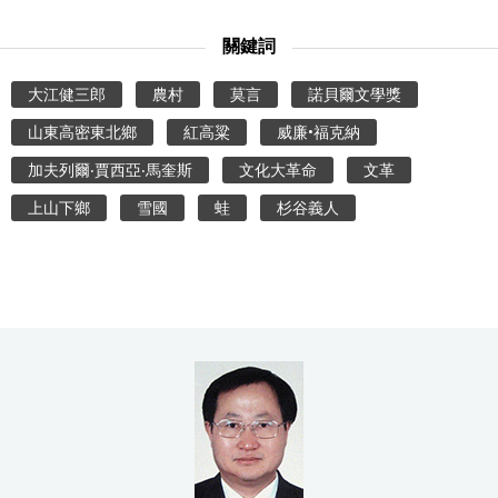
關鍵詞
大江健三郎
農村
莫言
諾貝爾文學獎
山東高密東北鄉
紅高粱
威廉•福克納
加夫列爾‧賈西亞‧馬奎斯
文化大革命
文革
上山下鄉
雪國
蛙
杉谷義人