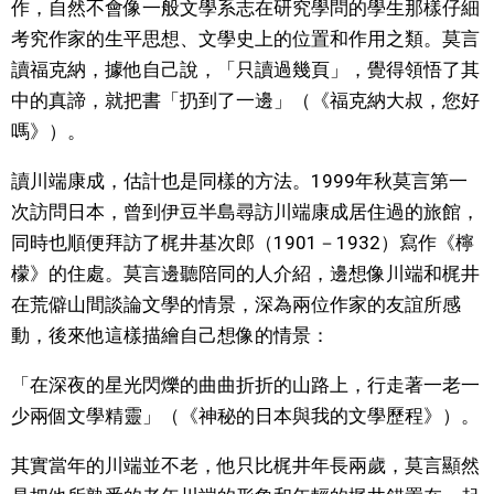
作，自然不會像一般文學系志在研究學問的學生那樣仔細
考究作家的生平思想、文學史上的位置和作用之類。莫言
讀福克納，據他自己說，「只讀過幾頁」，覺得領悟了其
中的真諦，就把書「扔到了一邊」（《福克納大叔，您好
嗎》）。
讀川端康成，估計也是同樣的方法。1999年秋莫言第一
次訪問日本，曾到伊豆半島尋訪川端康成居住過的旅館，
同時也順便拜訪了梶井基次郎（1901－1932）寫作《檸
檬》的住處。莫言邊聽陪同的人介紹，邊想像川端和梶井
在荒僻山間談論文學的情景，深為兩位作家的友誼所感
動，後來他這樣描繪自己想像的情景：
「在深夜的星光閃爍的曲曲折折的山路上，行走著一老一
少兩個文學精靈」（《神秘的日本與我的文學歷程》）。
其實當年的川端並不老，他只比梶井年長兩歲，莫言顯然