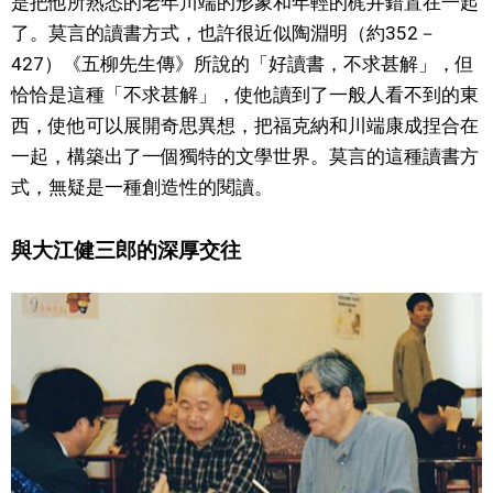
是把他所熟悉的老年川端的形象和年輕的梶井錯置在一起
了。莫言的讀書方式，也許很近似陶淵明（約352－
427）《五柳先生傳》所說的「好讀書，不求甚解」，但
恰恰是這種「不求甚解」，使他讀到了一般人看不到的東
西，使他可以展開奇思異想，把福克納和川端康成捏合在
一起，構築出了一個獨特的文學世界。莫言的這種讀書方
式，無疑是一種創造性的閱讀。
與大江健三郎的深厚交往