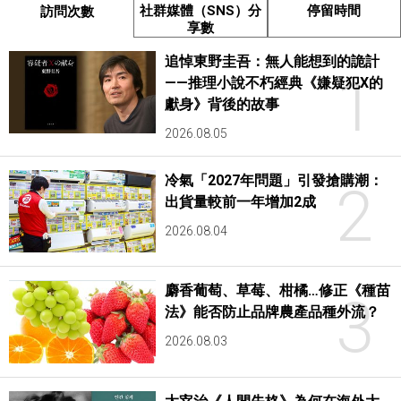
社群媒體（SNS）分
停留時間
訪問次數
享數
追悼東野圭吾：無人能想到的詭計
1
——推理小說不朽經典《嫌疑犯X的
獻身》背後的故事
2026.08.05
冷氣「2027年問題」引發搶購潮：
2
出貨量較前一年增加2成
2026.08.04
麝香葡萄、草莓、柑橘…修正《種苗
3
法》能否防止品牌農產品種外流？
2026.08.03