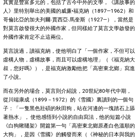
其實是豐富多元的，包括了古今中外的文學，《講故事的
人》里特別舉出的美國的威廉•福克納（1897—1962）和
醫療健康
哥倫比亞的加夫列爾‧賈西亞‧馬奎斯（1927—），當然是
對莫言啟發很大的外國作家，但同樣給了莫言文學啟發的
語言
外國作家肯定不止這兩位。
東京
莫言說過，讀福克納，使他明白了「一個作家，不但可以
虛構人物，虛構故事，而且可以虛構地理」（《福克納大
編輯部通知
叔，您好嗎》），是福克納激勵他把「高密東北鄉」寫進
了小說。
而在另外的場合，莫言則介紹說，20世紀80年代中期，
從川端康成（1899－1972）的《雪國》裏讀到的一個句
子：「一隻黑色壯碩的秋田狗，站在河邊的一塊踏石上舔
著熱水」， 使他感悟到小說的自由寫法，他的短篇小說
《白狗鞦韆架》開篇第一句「高密東北鄉原產白色溫順的
大狗」，是因《雪國》的觸發而來（《神秘的日本與我的