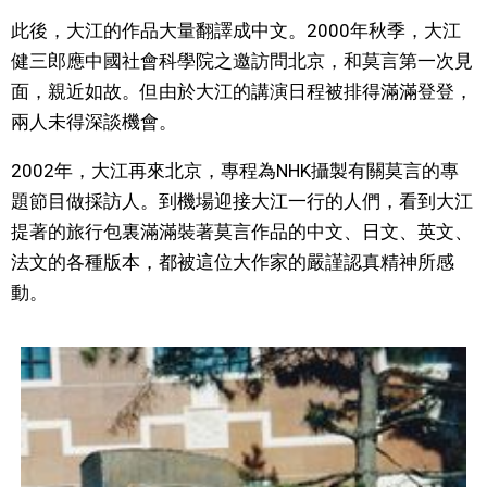
此後，大江的作品大量翻譯成中文。2000年秋季，大江
健三郎應中國社會科學院之邀訪問北京，和莫言第一次見
面，親近如故。但由於大江的講演日程被排得滿滿登登，
兩人未得深談機會。
2002年，大江再來北京，專程為NHK攝製有關莫言的專
題節目做採訪人。到機場迎接大江一行的人們，看到大江
提著的旅行包裏滿滿裝著莫言作品的中文、日文、英文、
法文的各種版本，都被這位大作家的嚴謹認真精神所感
動。