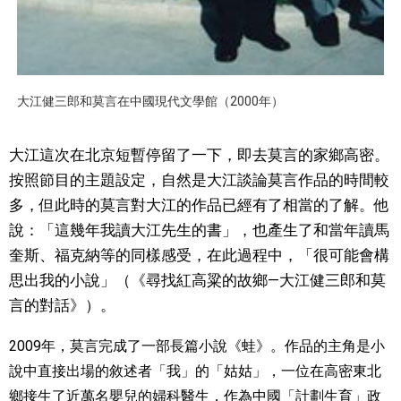
大江健三郎和莫言在中國現代文學館（2000年）
大江這次在北京短暫停留了一下，即去莫言的家鄉高密。
按照節目的主題設定，自然是大江談論莫言作品的時間較
多，但此時的莫言對大江的作品已經有了相當的了解。他
說：「這幾年我讀大江先生的書」，也產生了和當年讀馬
奎斯、福克納等的同樣感受，在此過程中，「很可能會構
思出我的小說」（《尋找紅高粱的故鄉—大江健三郎和莫
言的對話》）。
2009年，莫言完成了一部長篇小說《蛙》。作品的主角是小
說中直接出場的敘述者「我」的「姑姑」，一位在高密東北
鄉接生了近萬名嬰兒的婦科醫生，作為中國「計劃生育」政