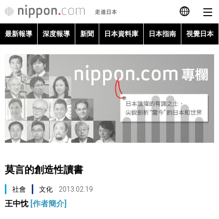
最新報導
深度報導
新聞
日本資料庫
日本指南
視覺日本
日本語
English
简体字
最新報導
Français
深度報導
Español
新聞
العربية
莫言的創造性讀書
日本資料庫
Русский
社會
文化
2013.02.19
王中忱
[作者簡介]
日本指南