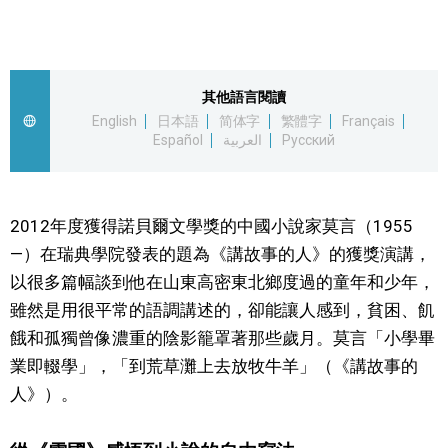
視覺日本
臺灣香港
其他語言閱讀
English
日本語
简体字
繁體字
Français
Español
العربية
Русский
更多
人物訪談
official SNS
2012年度獲得諾貝爾文學獎的中國小說家莫言（1955
—）在瑞典學院發表的題為《講故事的人》的獲獎演講，
日本入門
以很多篇幅談到他在山東高密東北鄉度過的童年和少年，
雖然是用很平常的語調講述的，卻能讓人感到，貧困、飢
政治外交
餓和孤獨曾像濃重的陰影籠罩著那些歲月。莫言「小學畢
業即輟學」，「到荒草灘上去放牧牛羊」（《講故事的
社會
人》）。
財經