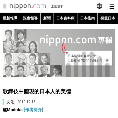
最新報導
深度報導
新聞
日本資料庫
日本指南
視覺日本
日本語
English
简体字
最新報導
Français
深度報導
Español
新聞
العربية
歌舞伎中體現的日本人的美德
日本資料庫
Русский
文化
2013.12.16
黛Madoka
[作者簡介]
日本指南