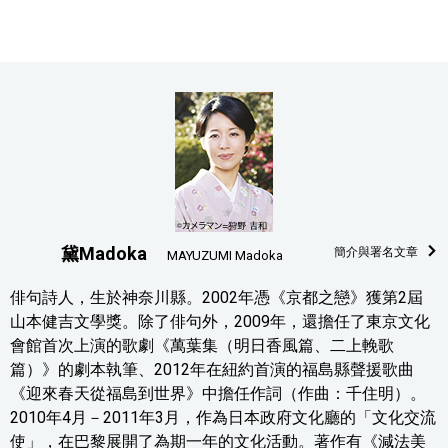
黛Madoka
簡介與署名文章
MAYUZUMI Madoka
俳句詩人，生於神奈川縣。2002年憑《京都之戀》獲第2屆
山本健吉文學獎。除了俳句外，2009年，還擔任了東京文化
會館首次上演的歌劇《萬葉集（明日香風篇、二上輓歌
篇）》的劇本執筆、2012年在紐約首演的福島縣聲援歌曲
《迎來春天從福島到世界》中擔任作詞（作曲：千住明）。
2010年4月－2011年3月，作為日本政府文化廳的「文化交流
使」，在巴黎展開了為期一年的文化活動。著作有《減法美