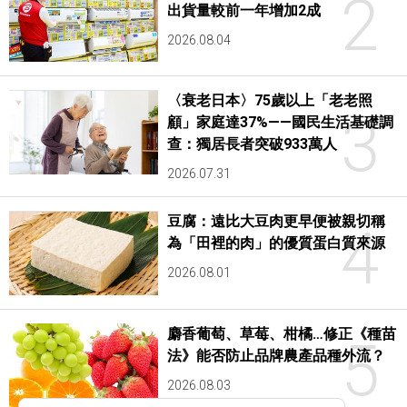
2
出貨量較前一年增加2成
2026.08.04
〈衰老日本〉75歲以上「老老照
3
顧」家庭達37%——國民生活基礎調
查：獨居長者突破933萬人
2026.07.31
豆腐：遠比大豆肉更早便被親切稱
4
為「田裡的肉」的優質蛋白質來源
2026.08.01
麝香葡萄、草莓、柑橘…修正《種苗
5
法》能否防止品牌農產品種外流？
2026.08.03