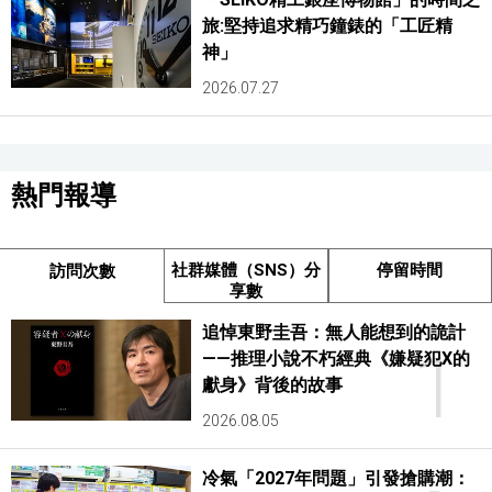
旅:堅持追求精巧鐘錶的「工匠精
神」
2026.07.27
熱門報導
社群媒體（SNS）分
停留時間
訪問次數
享數
追悼東野圭吾：無人能想到的詭計
1
——推理小說不朽經典《嫌疑犯X的
獻身》背後的故事
2026.08.05
冷氣「2027年問題」引發搶購潮：