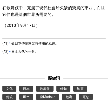
在歌舞伎中，充滿了現代社會所欠缺的寶貴的東西，而且
它們也是這個世界所需要的。
（2013年9月17日）
(*1)
^
做日本傳統髮髻時使用的紙繩。
(*2)
^
日本古代的士兵。
關鍵詞
文化
日本
歌舞伎
俳句
地震
傳統
風土
黛Madoka
包容
寬恕