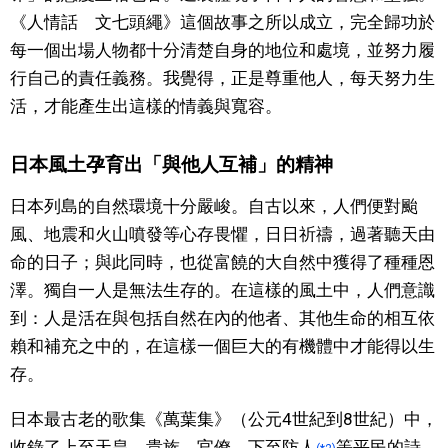
《人情話 文七頭繩》這個故事之所以成立，完全歸功於
每一個出場人物都十分清楚自身的地位和處境，並努力履
行自己的責任義務。我覺得，正是尊重他人，每天努力生
活，才能產生出這樣的情義與寬容。
日本風土孕育出「與他人互補」的精神
日本列島的自然環境十分嚴峻。自古以來，人們便對颱
風、地震和火山噴發等心存畏懼，日日祈禱，過著聽天由
命的日子；與此同時，也從富饒的大自然中獲得了種種恩
澤。獨自一人是無法生存的。在這樣的風土中，人們意識
到：人是活在與包括自然在內的他者、其他生命的相互依
賴和補充之中的，在這樣一個巨大的有機體中才能得以生
存。
日本最古老的歌集《萬葉集》（公元4世紀到8世紀）中，
收錄了上至天皇、貴族、官僚，下至防人
等平民的詩