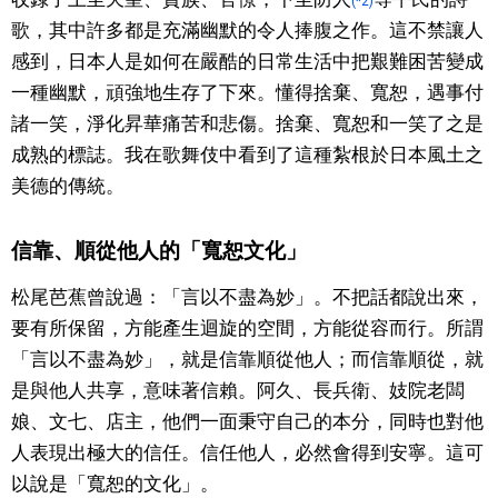
(*2)
歌，其中許多都是充滿幽默的令人捧腹之作。這不禁讓人
感到，日本人是如何在嚴酷的日常生活中把艱難困苦變成
一種幽默，頑強地生存了下來。懂得捨棄、寬恕，遇事付
諸一笑，淨化昇華痛苦和悲傷。捨棄、寬恕和一笑了之是
成熟的標誌。我在歌舞伎中看到了這種紮根於日本風土之
美德的傳統。
信靠、順從他人的「寬恕文化」
松尾芭蕉曾說過：「言以不盡為妙」。不把話都說出來，
要有所保留，方能產生迴旋的空間，方能從容而行。所謂
「言以不盡為妙」，就是信靠順從他人；而信靠順從，就
是與他人共享，意味著信賴。阿久、長兵衛、妓院老闆
娘、文七、店主，他們一面秉守自己的本分，同時也對他
人表現出極大的信任。信任他人，必然會得到安寧。這可
以說是「寬恕的文化」。