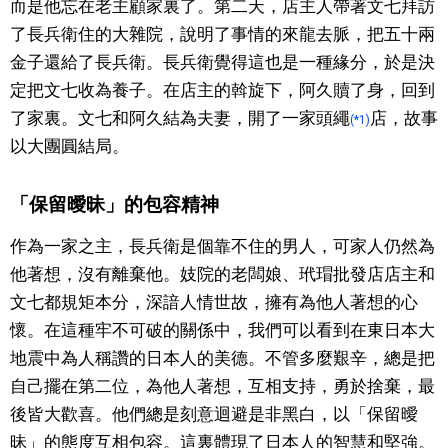
而是他忘在老主顧家裏了。第二天，店主人帶著文七拜訪
了長兵衛住的大雜院，說明了事情的來龍去脈，把五十兩
醫療健康
金子還給了長兵衛。長兵衛覺得這也是一種緣分，於是決
定把文七收為養子。在店主的斡旋下，阿久贖了身，回到
語言
了家裏。文七和阿久結為夫妻，開了一家頭繩
店，故事
(*1)
以大團圓結局。
東京
「保留曖昧」的包容精神
編輯部通知
作為一家之主，長兵衛是個靠不住的男人，可家人仍然為
他著想，沒有離棄他。妓院的老闆娘、玳瑁批發店店主和
文七都規矩本分，深諳人情世故，擁有為他人著想的心
懷。在這種牢不可破的關係中，我們可以看到在東日本大
地震中為人稱讚的日本人的美德。不管多麼艱辛，總是把
自己擺在第二位，為他人著想，互相支持，勇於捨棄，最
後皆大歡喜。他們總是刻意迴避是非黑白，以「保留曖
昧」的態度互相包容。這裏體現了日本人的智慧和堅強。