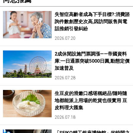
失智症高齡者成為下手目標?:消費諮
詢件數創歷史次高,因訪問販售與電
話推銷引發糾紛
2026.07.20
2成休閒設施門票調漲——帝國資料
庫:一日通票突破5000日圓,動態定價
加速普及
2026.07.28
生豆皮的滑嫩口感堪稱絕品!隨時隨
地都能派上用場的乾貨也很實用 豆
皮料理大匯集
2026.07.18
「SEIKO精工銀座博物館」的時間之