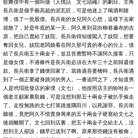
歌舞伎中有一個叫做《人情話 文七頭繩》的劇目。主角
長兵衛是個手藝高超的泥瓦匠，可是他迷上了喝酒和賭
文化
博，借了一批股債。長兵衛的女兒阿久心想，這樣下去家
就散了，於是年底的某一天，阿久來到花街柳巷遍布的吉
科學技術
原，把自己賣給了妓院。長兵衛得知後闖入了妓院，想要
奪回女兒。妓院老闆娘看在阿久那可貴的孝心的分上，借
生活
給了長兵衛五十兩金子，並且答應暫時不讓阿久接客，只
是做女僕，不過條件是長兵衛必須在大年三十之前歸還借
運動
款。長兵衛拿了錢便回家了。當路過吾妻橋時，長兵衛遇
到了一個正要縱身跳河的男人。一番追問之下，才知道男
娛樂
人是玳瑁批發店的家僕（文七），他按照店主的吩咐去一
個老主顧家裏取錢，可是沒想到那五十兩金子被扒手偷走
教育
了。走投無路的文七打算跳進隅田川，以死謝罪。長兵衛
聽後，竟把阿久不惜賣身籌來的五十兩金子硬塞給文七之
工作勞動
後就離開了。文七回到店裏，把五十兩金子交給主人，沒
想到主人卻說，錢早已送到了啊。原來那些錢沒有被偷，
家庭