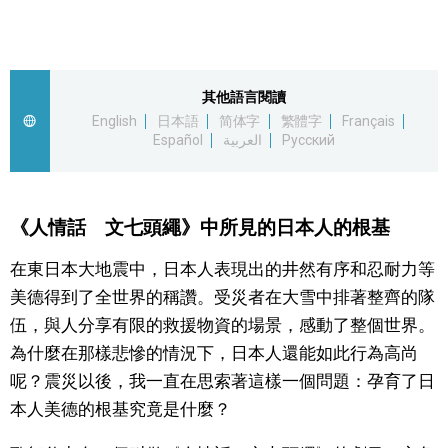
視覺日本
臺灣香港
其他語言閱讀
English
日本語
简体字
繁體字
Français
Español
العربية
Русский
更多
人物訪談
official SNS
《人情話 文七頭繩》中所見的日本人的根基
日本入門
在東日本大地震中，日本人表現出的井然有序和忍耐力等
美德得到了全世界的稱讚。受災者在大雪中排著整齊的隊
政治外交
伍，與人分享有限的救援物資的場景，感動了整個世界。
為什麼在那樣悲慘的情況下，日本人還能如此行為高尚
社會
呢？震災以後，我一直在思索著這樣一個問題：孕育了日
本人美德的根基究竟是什麼？
財經