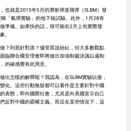
也就是2015年5月的潛射彈道飛彈（SLBM）發
號稱「氫彈實驗」的地下核試驗。此外，1月28有
做準備。如果快的話，很可能在2月上旬實際發
象。
做？到底針對誰？儘管眾說紛紜，但大多數觀點
面臨聯合國安理會即將做出加強制裁決議以遏制
，的確感覺有此用意。
做出怎樣的解釋呢？我認為，在SLBM實驗以後，
變化。這些行動無疑都可以看作是主要針對中國
的表態，即向國際社會，尤其是向美國宣示自己
們反對中國的霸權主義。而且在某些情況下，這