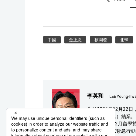
中國
金正恩
核開發
北韓
李英和
LEE Young-hw
生於1954年12月2
（經濟學專業）結業。
1991年4月-12月留
援！北韓民眾緊急行動