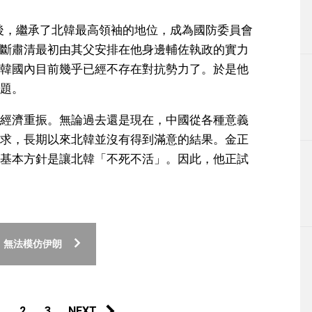
死後，繼承了北韓最高領袖的地位，成為國防委員會
斷肅清最初由其父安排在他身邊輔佐執政的實力
韓國內目前幾乎已經不存在對抗勢力了。於是他
題。
經濟重振。無論過去還是現在，中國從各種意義
求，長期以來北韓並沒有得到滿意的結果。金正
基本方針是讓北韓「不死不活」。因此，他正試
 無法模仿伊朗
1
2
3
NEXT