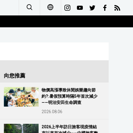
日本語
English
简体字
Français
向您推薦
Español
物價高漲導致休閒娛樂趨向節
約?:暑假預算時隔5年首次減少
العربية
——明治安田生命調查
2026.08.06
Русский
2026上半年訪日旅客現疫情結