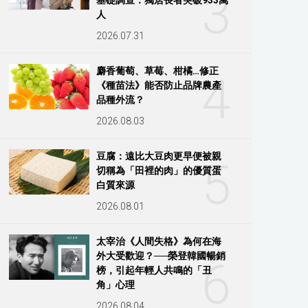
3
人
2026.07.31
麝香葡萄、草莓、柑橘…修正
4
《種苗法》能否防止品牌農產
品種外流？
2026.08.03
豆腐：遠比大豆肉更早便被親
5
切稱為「田裡的肉」的優質蛋
白質來源
2026.08.01
太宰治《人間失格》為何在海
外大受歡迎？──榮登韓國暢銷
6
榜，引起年輕人共鳴的「丑
角」心理
2026.08.04