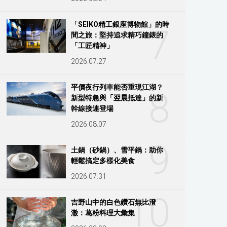
「SEIKO精工銀座博物館」的時
7
間之旅：堅持追求精巧鐘錶的
「工匠精神」
2026.07.27
平價夜行列車能否重現江湖？
8
新型特急與「翌晨抵達」的新
幹線接連登場
2026.08.07
9
土鍋（砂鍋）、雪平鍋：助你
輕鬆搞定多樣化美食
2026.07.31
10
吉野山中的白色鑽石無比澄
澈：葛粉料理大彙集