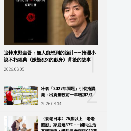
追悼東野圭吾：無人能想到的詭計——推理小
1
說不朽經典《嫌疑犯X的獻身》背後的故事
2026.08.05
2
冷氣「2027年問題」引發搶購
潮：出貨量較前一年增加2成
2026.08.04
〈衰老日本〉75歲以上「老老
照顧」家庭達37%——國民生活
基礎調查：獨居長者突破933萬