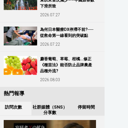
束以來首次減少——中國旅客數
下滑所致
2026.07.27
為何日本醫療DX停滯不前?──
從救命第一線看到的突破點
2026.07.22
麝香葡萄、草莓、柑橘...修正
《種苗法》能否防止品牌農產
品種外流?
2026.08.03
熱門報導
訪問次數
社群媒體（SNS）
停留時間
分享數