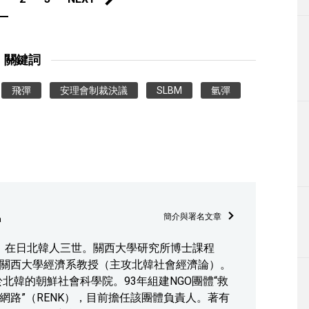
關鍵詞
飛彈
安理會制裁決議
SLBM
氫彈
簡介與署名文章
a
2日，在日北韓人三世。關西大學研究所博士課程
關西大學經濟系教授（主攻北韓社會經濟論）。
學於北韓的朝鮮社會科學院。93年組建NGO團體“救
網路”（RENK），目前擔任該團體負責人。著有