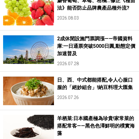
麝香葡萄、草莓、柑橘...修正《種苗
法》能否防止品牌農產品種外流?
2026.08.03
2成休閒設施門票調漲——帝國資料
庫:一日通票突破5000日圓,動態定價
加速普及
2026.07.28
日、西、中式都能搭配,令人心服口
服的「絕妙組合」!納豆料理大匯集
2026.07.26
羊栖菜:日本國產極為珍貴!家常菜的
搭配常客——黑色色澤鮮明的樸實海
藻