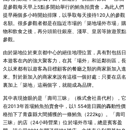
是參觀每天早上5點多開始舉行的鮪魚拍賣會，為此人們
醫療健康
提早兩個多小時開始排隊，以爭取每天接待120人的參觀
名額。很多參觀者都是在臨近市場的「築地場外市場」購
語言
物和飲食之後，再分頭前往銀座、淺草、皇居等旅遊景點
參觀。
東京
由於築地位於東京都中心的絕佳地理位置，具有對包括日
本遊客在內的強大聚客力，在其「場外」和近鄰街區，長
編輯部通知
久以來都有以遊客為目標顧客的餐廳之類的商家新加入進
來。對於新加入的商家來說有這樣一個好處：只要在店名
裏加上「築地」這兩個字，就能成為品牌。
其中表現搶眼的是「壽司三昧」（株式會社喜代村），它
在2013年首場鮪魚拍賣會中，以1.554億日圓的轟動性價
格拍下了青森縣大間捕獲的一條鮪魚（222kg）。「壽司
三昧」的店（24小時營業）位於場外市場，總是賓客盈