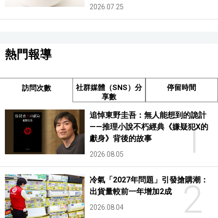
2026.07.25
熱門報導
社群媒體（SNS）分
停留時間
訪問次數
享數
追悼東野圭吾：無人能想到的詭計
1
——推理小說不朽經典《嫌疑犯X的
獻身》背後的故事
2026.08.05
冷氣「2027年問題」引發搶購潮：
2
出貨量較前一年增加2成
2026.08.04