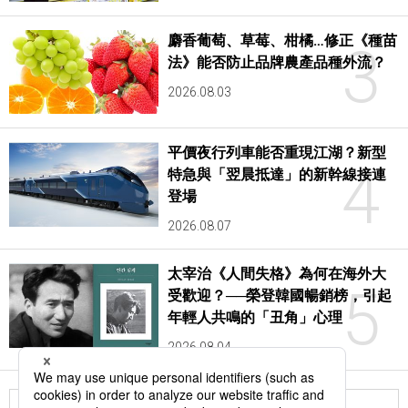
麝香葡萄、草莓、柑橘…修正《種苗
3
法》能否防止品牌農產品種外流？
2026.08.03
平價夜行列車能否重現江湖？新型
4
特急與「翌晨抵達」的新幹線接連
登場
2026.08.07
太宰治《人間失格》為何在海外大
5
受歡迎？──榮登韓國暢銷榜，引起
年輕人共鳴的「丑角」心理
2026.08.04