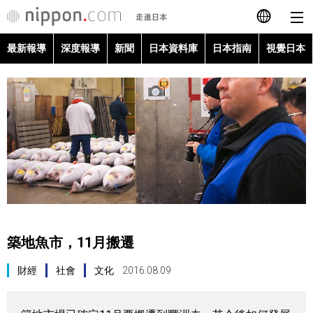
最新報導
深度報導
新聞
日本資料庫
日本指南
視覺日本
日本語
English
简体字
最新報導
Français
深度報導
Español
新聞
العربية
築地魚市，11月搬遷
日本資料庫
Русский
財經
社會
文化
2016.08.09
日本指南