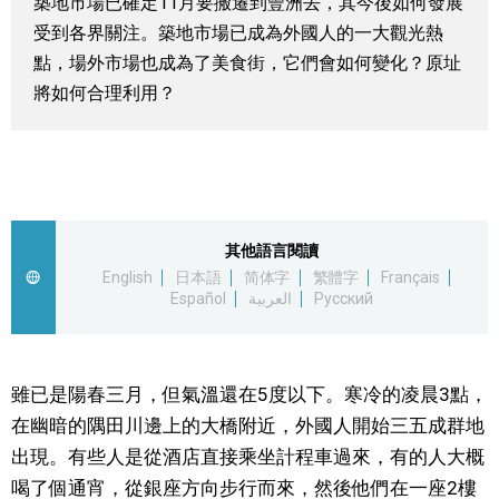
築地市場已確定11月要搬遷到豐洲去，其今後如何發展
視覺日本
受到各界關注。築地市場已成為外國人的一大觀光熱
點，場外市場也成為了美食街，它們會如何變化？原址
將如何合理利用？
臺灣香港
更多
人物訪談
official SNS
其他語言閱讀
English
日本語
简体字
繁體字
Français
日本入門
Español
العربية
Русский
政治外交
雖已是陽春三月，但氣溫還在5度以下。寒冷的凌晨3點，
社會
在幽暗的隅田川邊上的大橋附近，外國人開始三五成群地
出現。有些人是從酒店直接乘坐計程車過來，有的人大概
財經
喝了個通宵，從銀座方向步行而來，然後他們在一座2樓