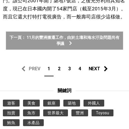
門。該公司2001年開了築地1號店，之後充分利用其知名
度，現已在日本國內開了54家門店（截至2015年3月）。
而且它還大打特打電視廣告，而一般壽司店很少這樣做。
下一頁： 11月的豐洲搬遷工作，由於土壤和海水汙染問題尚有
爭議
PREV
1
2
3
4
NEXT
關鍵詞
遊客
美食
銀座
築地
外國人
拍賣
魚市
世界最大
豐洲
Toyosu
鮪魚
水產品