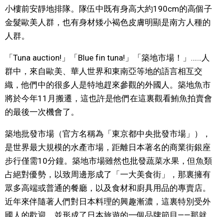
小樓前安靜地排隊。隊伍中既有身高大約190cm的高個子
文化
金髮歐美人群，也有身材矮小褐色皮膚明顯是南方人種的
人群。
科學技術
「Tuna auction!」「Blue fin tuna!」「築地市場！」……人
群中，來自歐美、華人世界和東南亞等地的語言相互交
生活
織，他們中的很多人是特地趕來參觀的外國人。築地魚市
將於今年11月搬遷，這也許是他們在這裏觀看鮪魚拍賣會
運動
的最後一次機會了。
娛樂
築地批發市場（官方名稱為「東京都中央批發市場」），
是世界最大規模的水產市場，距離日本著名的商業街銀座
教育
步行僅需10分鐘。築地市場雖然也批發蔬菜水果，但魚類
占絕對優勢，以致周邊形成了「一大美食街」，那裏擁有
工作勞動
眾多高端或普通的餐廳，以及食材和廚具用品的專賣店。
近年來伴隨著人們對日本料理的興趣漸濃，這裏特別受外
家庭
國人的歡迎，並形成了日本旅遊的一個品牌節目——那就