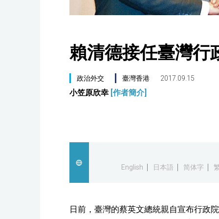
賴清德接任臺灣行
政治外交
臺灣香港
2017.09.15
小笠原欣幸
[作者簡介]
English
日本語
简体字
日前，臺灣的蔡英文總統親自宣布行政院