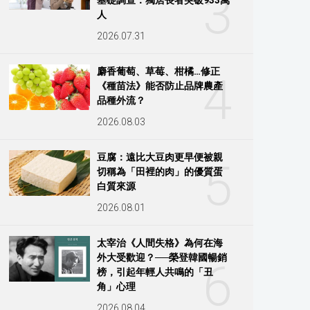
3
人
2026.07.31
麝香葡萄、草莓、柑橘…修正
4
《種苗法》能否防止品牌農產
品種外流？
2026.08.03
豆腐：遠比大豆肉更早便被親
5
切稱為「田裡的肉」的優質蛋
白質來源
2026.08.01
太宰治《人間失格》為何在海
外大受歡迎？──榮登韓國暢銷
6
榜，引起年輕人共鳴的「丑
角」心理
2026.08.04