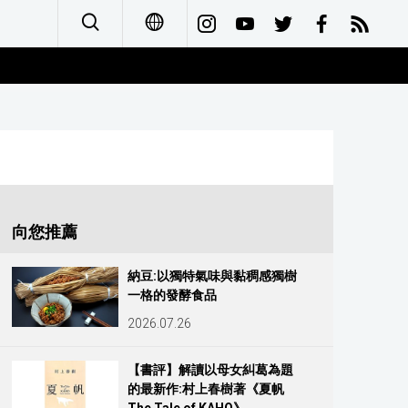
日本語
English
简体字
Français
向您推薦
Español
納豆:以獨特氣味與黏稠感獨樹
一格的發酵食品
العربية
2026.07.26
Русский
【書評】解讀以母女糾葛為題
的最新作:村上春樹著《夏帆