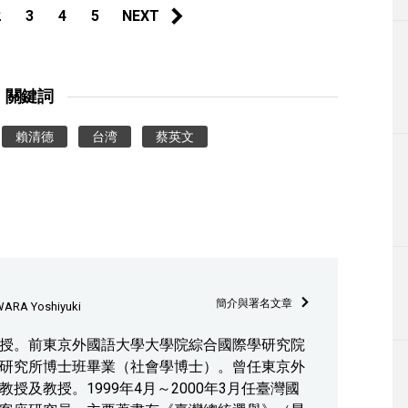
2
3
4
5
NEXT
關鍵詞
賴清德
台湾
蔡英文
簡介與署名文章
ARA Yoshiyuki
授。前東京外國語大學大學院綜合國際學研究院
研究所博士班畢業（社會學博士）。曾任東京外
授及教授。1999年4月～2000年3月任臺灣國