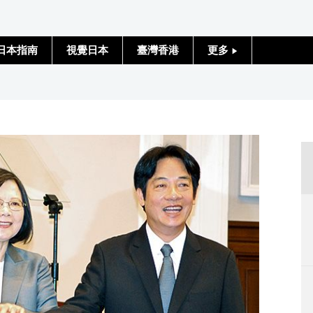
日本指南
視覺日本
臺灣香港
更多
人物訪談
日本入門
政治外交
社會
財經
文化
科學技術