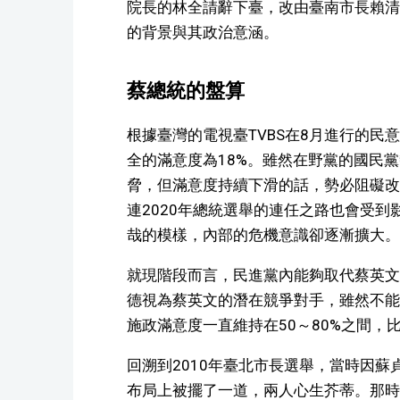
院長的林全請辭下臺，改由臺南市長賴清
的背景與其政治意涵。
蔡總統的盤算
根據臺灣的電視臺TVBS在8月進行的民
全的滿意度為18%。雖然在野黨的國民
脅，但滿意度持續下滑的話，勢必阻礙改
連2020年總統選舉的連任之路也會受
哉的模樣，內部的危機意識卻逐漸擴大。
就現階段而言，民進黨內能夠取代蔡英文
德視為蔡英文的潛在競爭對手，雖然不能
施政滿意度一直維持在50～80%之間，
回溯到2010年臺北市長選舉，當時因
布局上被擺了一道，兩人心生芥蒂。那時