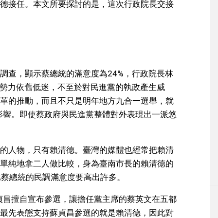
德接任。本文所要探討的是，這次行政院長交接
意調查，顯示蔡總統的滿意度為24%，行政院長林
黨勢力依舊低迷，不至於對民進黨的執政產生威
革的推動，而且不只是明年地方九合一選舉，就
到影響。即使蔡政府與民進黨整體對外表現出一派悠
的人物，只有賴清德。臺灣的媒體也經常把賴清
單純地拿二人做比較，身為臺南市長的賴清德的
比蔡總統的民調滿意度要高出許多。
蘇貞昌擅自宣布參選，讓擔任黨主席的蔡英文在五都
最先表態支持蘇貞昌參選的就是賴清德，因此對