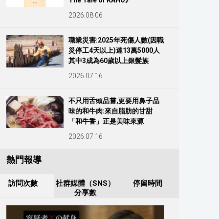
The Tale of KAHO》
2026.08.06
職業災害:2025年死傷人數(因職
災停工4天以上)達13萬5000人
其中3成為60歲以上銀髮族
2026.07.16
不只用舌頭品嘗,更要用鼻子品
味的和牛肉:來自脂肪的甘甜
「和牛香」正是美味來源
2026.07.16
熱門報導
訪問次數
社群媒體（SNS）
停留時間
分享數