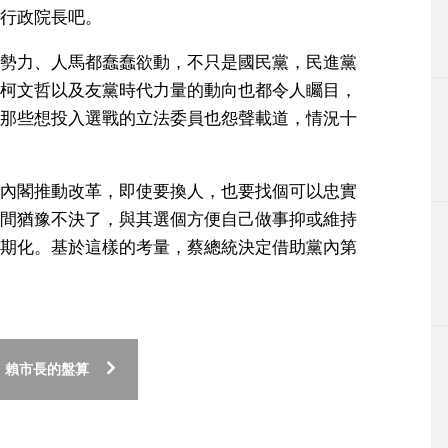
行政院長吧。
勢力、人馬都蠢蠢欲動，不只是國民黨，民進黨
柯文哲以及友黨時代力量的動向也都令人矚目，
那些想投入選戰的立法委員也怨聲載道，情況十
內閣推動改革，即使要換人，也要找個可以忠實
間猶豫不決了，與其選個方便自己做事抑或維持
期化。基於這樣的考量，蔡總統決定借助黨內第
 賴市長的盤算