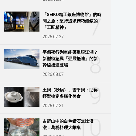
「SEIKO精工銀座博物館」的時
7
間之旅：堅持追求精巧鐘錶的
「工匠精神」
2026.07.27
平價夜行列車能否重現江湖？
8
新型特急與「翌晨抵達」的新
幹線接連登場
2026.08.07
9
土鍋（砂鍋）、雪平鍋：助你
輕鬆搞定多樣化美食
2026.07.31
10
吉野山中的白色鑽石無比澄
澈：葛粉料理大彙集