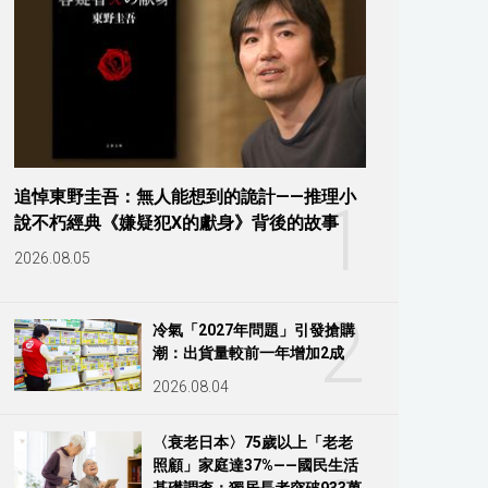
追悼東野圭吾：無人能想到的詭計——推理小
1
說不朽經典《嫌疑犯X的獻身》背後的故事
2026.08.05
2
冷氣「2027年問題」引發搶購
潮：出貨量較前一年增加2成
2026.08.04
〈衰老日本〉75歲以上「老老
照顧」家庭達37%——國民生活
基礎調查：獨居長者突破933萬