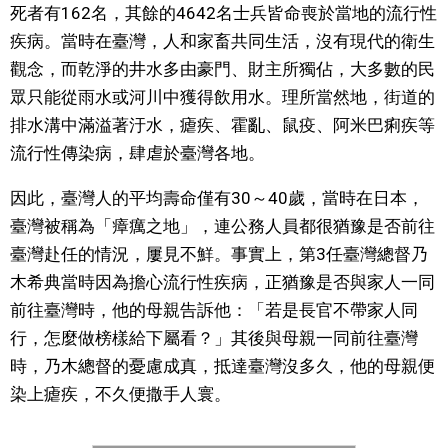
死者有162名，其餘的4642名士兵皆命喪於當地的流行性
疾病。當時在臺灣，人和家畜共同生活，沒有現代的衛生
觀念，而乾淨的井水多由豪門、財主所獨佔，大多數的民
眾只能從雨水或河川中獲得飲用水。理所當然地，街道的
排水溝中滿溢著汙水，瘧疾、霍亂、鼠疫、阿米巴痢疾等
流行性傳染病，肆虐於臺灣各地。
因此，臺灣人的平均壽命僅有30～40歲，當時在日本，
臺灣被稱為「瘴癘之地」，連公務人員都很猶豫是否前往
臺灣赴任的情況，屢見不鮮。事實上，第3任臺灣總督乃
木希典當時因為擔心流行性疾病，正猶豫是否與家人一同
前往臺灣時，他的母親告訴他：「若是長官不帶家人同
行，怎麼做榜樣給下屬看？」其後與母親一同前往臺灣
時，乃木總督的憂慮成真，抵達臺灣沒多久，他的母親便
染上瘧疾，不久便撒手人寰。