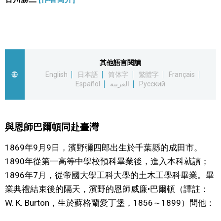
視覺日本
臺灣香港
其他語言閱讀
更多
English
日本語
简体字
繁體字
Français
Español
العربية
Русский
人物訪談
official SNS
與恩師巴爾頓同赴臺灣
日本入門
1869年9月9日，濱野彌四郎出生於千葉縣的成田市。
政治外交
1890年從第一高等中學校預科畢業後，進入本科就讀；
1896年7月，從帝國大學工科大學的土木工學科畢業。畢
社會
業典禮結束後的隔天，濱野的恩師威廉•巴爾頓（譯註：
W. K. Burton，生於蘇格蘭愛丁堡，1856～1899）問他：
財經