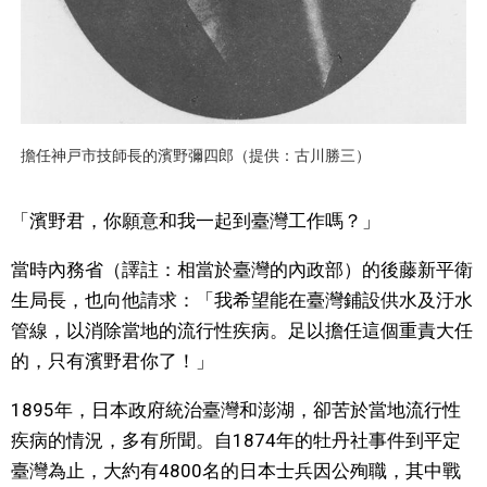
醫療健康
語言
擔任神戸市技師長的濱野彌四郎（提供：古川勝三）
東京
「濱野君，你願意和我一起到臺灣工作嗎？」
編輯部通知
當時內務省（譯註：相當於臺灣的內政部）的後藤新平衛
生局長，也向他請求：「我希望能在臺灣鋪設供水及汙水
管線，以消除當地的流行性疾病。足以擔任這個重責大任
的，只有濱野君你了！」
1895年，日本政府統治臺灣和澎湖，卻苦於當地流行性
疾病的情況，多有所聞。自1874年的牡丹社事件到平定
臺灣為止，大約有4800名的日本士兵因公殉職，其中戰