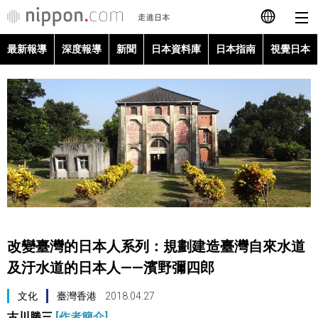
最新報導
深度報導
新聞
日本資料庫
日本指南
視覺日本
日本語
English
简体字
最新報導
Français
深度報導
Español
新聞
العربية
改變臺灣的日本人系列：規劃建造臺灣自來水道
日本資料庫
及汙水道的日本人——濱野彌四郎
Русский
文化
臺灣香港
2018.04.27
日本指南
古川勝三
[作者簡介]