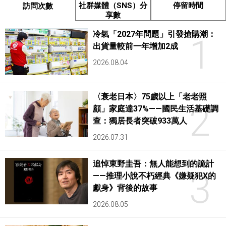
社群媒體（SNS）分
停留時間
訪問次數
享數
冷氣「2027年問題」引發搶購潮：
1
出貨量較前一年增加2成
2026.08.04
〈衰老日本〉75歲以上「老老照
2
顧」家庭達37%——國民生活基礎調
查：獨居長者突破933萬人
2026.07.31
追悼東野圭吾：無人能想到的詭計
3
——推理小說不朽經典《嫌疑犯X的
獻身》背後的故事
2026.08.05