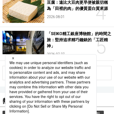
豆腐：遠比大豆肉更早便被親切稱
4
為「田裡的肉」的優質蛋白質來源
2026.08.01
「SEIKO精工銀座博物館」的時間之
5
旅：堅持追求精巧鐘錶的「工匠精
神」
2026.07.27
更多
熱門關鍵詞
教育
禮儀
禮貌
住宅
玄關
脫鞋