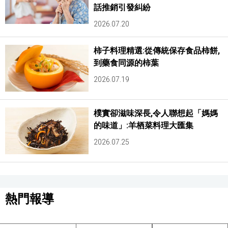
話推銷引發糾紛
2026.07.20
柿子料理精選:從傳統保存食品柿餅,
到藥食同源的柿葉
2026.07.19
樸實卻滋味深長,令人聯想起「媽媽
的味道」:羊栖菜料理大匯集
2026.07.25
熱門報導