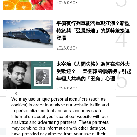
2026.08.03
平價夜行列車能否重現江湖？新型
4
特急與「翌晨抵達」的新幹線接連
登場
2026.08.07
太宰治《人間失格》為何在海外大
5
受歡迎？──榮登韓國暢銷榜，引起
年輕人共鳴的「丑角」心理
2026.08.04
更多