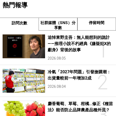
熱門報導
社群媒體（SNS）分
停留時間
訪問次數
享數
追悼東野圭吾：無人能想到的詭計
1
——推理小說不朽經典《嫌疑犯X的
獻身》背後的故事
2026.08.05
冷氣「2027年問題」引發搶購潮：
2
出貨量較前一年增加2成
2026.08.04
麝香葡萄、草莓、柑橘…修正《種苗
3
法》能否防止品牌農產品種外流？