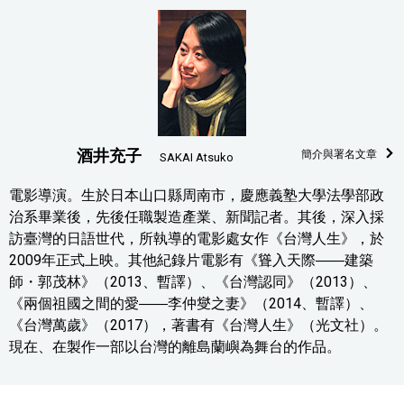
酒井充子
簡介與署名文章
SAKAI Atsuko
電影導演。生於日本山口縣周南市，慶應義塾大學法學部政
治系畢業後，先後任職製造產業、新聞記者。其後，深入採
訪臺灣的日語世代，所執導的電影處女作《台灣人生》，於
2009年正式上映。其他紀錄片電影有《聳入天際――建築
師・郭茂林》（2013、暫譯）、《台灣認同》（2013）、
《兩個祖國之間的愛――李仲燮之妻》（2014、暫譯）、
《台灣萬歲》（2017），著書有《台灣人生》（光文社）。
現在、在製作一部以台灣的離島蘭嶼為舞台的作品。