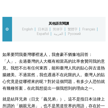
視覺日本
臺灣香港
其他語言閱讀
English
日本語
简体字
繁體字
Français
Español
العربية
Русский
更多
人物訪談
official SNS
如果要問我臺灣哪裡迷人，我會豪不猶豫地回答：
「人」。去過臺灣的人大概有相當高的比率會贊同我的意
日本入門
見。我想不出有任何東西，能和臺灣人民的貼心與古道熱
腸媲美。不過當然，我也遇過不在此限的人。臺灣人的貼
政治外交
心究竟是從哪裡來的呢？對於這個問題，有多少人恐怕就
有幾種答案，在此我想提出一個我想到的理由之一。
社會
就是結拜兄弟（日文「義兄弟」）。這不是指日本法律上
財經
所謂的「姻親兄弟」，也不是黑道世界的用語，存在於一