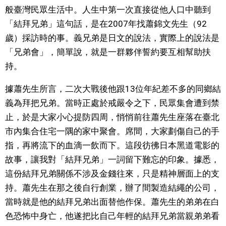
般臺灣民眾生活中。人生中第一次直接從他人口中聽到
文化
「結拜兄弟」這句話，是在2007年找蕭錦文先生（92
歲）採訪時的事。義兄弟是日文的說法，實際上的說法是
科學技術
「兄弟會」，簡單說，就是一群夥伴誓約要互相幫助扶
持。
生活
據蕭先生所言，二次大戰後他跟13位年紀差不多的同鄉結
義為拜把兄弟。當時正處於戒嚴令之下，民眾集會遭到禁
運動
止，於是大家小心提防四周，悄悄前往蕭先生座落在臺北
市內集合住宅一隅的家中聚會。席間，大家劃傷自己的手
娛樂
指，再將流下的血滴一飲而下。這段彷彿日本黑道電影的
故事，讓我對「結拜兄弟」一詞留下難忘的印象。據悉，
教育
這份結拜兄弟關係不涉及金錢往來，只是精神層面上的支
持。蕭先生在那之後自行創業，辦了間製造結繩的公司，
工作勞動
當時就是他的結拜兄弟出面替他作保。蕭先生的弟弟在白
色恐怖中身亡，他遂把比自己年輕的結拜兄弟當親弟弟看
家庭