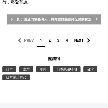
待，疼愛有加。
醫療健康
下一頁： 透過同輩臺灣人，得知並體驗結拜兄弟的實況
語言
東京
PREV
1
2
3
4
NEXT
編輯部通知
關鍵詞
日本
臺灣
電影
日本統治時期
台湾
日本統治時代