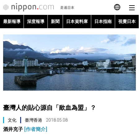
最新報導
深度報導
新聞
日本資料庫
日本指南
視覺日本
日本語
English
简体字
最新報導
Français
深度報導
Español
新聞
العربية
臺灣人的貼心源自「歃血為盟」？
日本資料庫
Русский
文化
臺灣香港
2018.05.08
酒井充子
[作者簡介]
日本指南