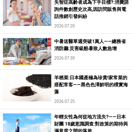
失智症高齡者成為下手目標?:消費諮
詢件數創歷史次高,因訪問販售與電
話推銷引發糾紛
2026.07.20
中暑送醫單週突破1萬人——總務省
消防廳:災害級酷暑致人數急增
2026.07.30
羊栖菜:日本國產極為珍貴!家常菜的
搭配常客——黑色色澤鮮明的樸實海
藻
2026.07.25
年輕女性為何從地方流失?——日本
財團 18歲意識調查:對政策的期待與
滿意度之間的落差