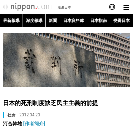
最新報導
深度報導
新聞
日本資料庫
日本指南
視覺日本
日本語
English
简体字
最新報導
Français
深度報導
Español
新聞
العربية
日本的死刑制度缺乏民主主義的前提
日本資料庫
Русский
社會
2012.04.20
河合幹雄
[作者簡介]
日本指南