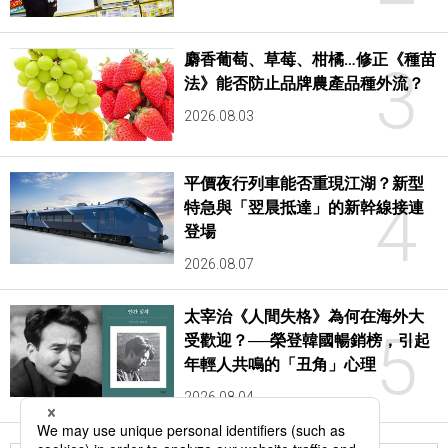
麝香葡萄、草莓、柑橘…修正《種苗
3
法》能否防止品牌農產品種外流？
2026.08.03
平價夜行列車能否重現江湖？新型
4
特急與「翌晨抵達」的新幹線接連
登場
2026.08.07
太宰治《人間失格》為何在海外大
5
受歡迎？──榮登韓國暢銷榜，引起
年輕人共鳴的「丑角」心理
2026.08.04