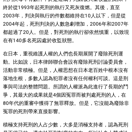
終於從1993年起死刑的執行又死灰復燃。其後，直至
醫療健康
2003年，判決與執行的件數都維持在10人以下，但是從
2004年起，死刑判決的人數急劇增加，2006年和2007年
語言
都超過了20人。但是，對死刑的執行卻依然慎重，以致現
在有140多名死囚處於收監狀態。
東京
在日本，重視維護人權的人們也長期展開了廢除死刑運
動。比如說，日本律師聯合會設有廢除死刑討論委員會，
編輯部通知
活動非常積極。但是，人權思想在日本老百姓中根本沒有
落地生根，多數人認為犯罪者沒有任何權利可談。這是刑
事與司法的整體問題。所謂的人權派為此進行了長期的鬥
爭，其最大的成果就是4個因冤罪而被判處死刑的人，在
80年代的重審中獲得了無罪釋放。但是，它沒能為廢除非
冤罪的死刑帶來直接影響。
積極支持死刑的人占少數，大多是消極支持者，認為死刑