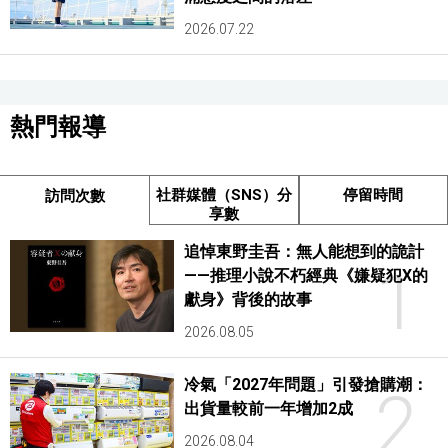
2026.07.22
熱門報導
社群媒體（SNS）分
停留時間
訪問次數
享數
追悼東野圭吾：無人能想到的詭計
1
——推理小說不朽經典《嫌疑犯X的
獻身》背後的故事
2026.08.05
冷氣「2027年問題」引發搶購潮：
2
出貨量較前一年增加2成
2026.08.04