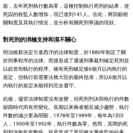
面，去年死刑執行數為零，這種控制執行死刑的結果，使
文化
死囚的收監人數增加，現已達到141人。在此，將回顧相
關制度及其執行情況，並分析有關死刑爭議的現狀。
科學技術
對死刑的消極支持和漠不關心
生活
明治維新決定引進西洋的法律制度，於1880年制定了關
於刑事程序的法律。而後形成了通過刑事裁判確定死刑並
運動
以絞首刑執行的程序。雖有死刑確定後6個月以內執行的
規定，但執行前需要法務大臣的最終批准，所以6個月以
娛樂
內執行的規定未能得到完全遵守。
教育
此後，儘管法律制度沒有改變，但死刑判決與執行的件數
卻因時代而有所變化。長期以來兩者都呈減少趨勢，執行
工作勞動
件數的減少更為明顯，1978年至1989年，每年為1到3
人，1990年至1992年，執行件數為零。然而，其間的死
家庭
刑判決每年有數件，於是造成了死囚被大量收監的結果，