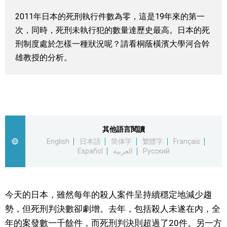
視覺日本
2011年日本的死刑執行件數為零，這是19年來的第一
次，同時，死刑未執行犯的數量達歷史最高。日本的死
臺灣香港
刑制度處於怎樣一種狀況呢？請看桐蔭橫濱大學河合幹
雄教授的分析。
更多
人物訪談
official SNS
其他語言閱讀
日本入門
English
日本語
简体字
繁體字
Français
Español
العربية
Русский
政治外交
社會
今天的日本，雖然每年的殺人案件呈持續穩定地減少趨
勢，但死刑判決數卻劇增。去年，包括殺人未遂在內，全
財經
年的案發數一千餘件，而死刑判決則超過了20件。另一方