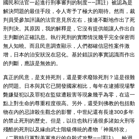
國民和法官一起進行刑事審判的制度——譯註）被認為是
解決問題的最佳手段，令人寄予了極大的期待。然而，裁
判員受參加評議的法官意見所左右，接連不斷地作出了死
刑判決。其原因，我的解釋是，它沒有提供能讓人作出自
主判斷的正確訊息。執行死刑的實際情況幾乎完全保密而
無人知曉。而且民意調查顯示，人們都確信惡性案件激
增，日本的治安狀況在惡化。基於錯誤的事實認識而作出
的判斷，應該是無效的。
真正的民意，是支持死刑，還是要求廢除死刑？這是很難
的問題。日本與其它已開發國家相比，每年在逮捕現場擊
斃嫌疑犯以及罪犯在監獄遭殺害等現象幾乎為零，在這一
點上對生命的尊重程度很高。另外，還受到佛教的包括動
物在內的忌諱殺生觀念的影響，中世紀還有長達300多年
的禁止死刑的歷史。但是，以往也執行過很多諸如火刑等
殘酷的死刑以及緣由武士階級傳統的產物「神風特攻」
（二戰時日軍對美軍進行的自殺式攻擊——譯註）。輪迴