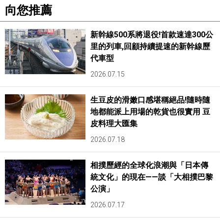
向您推薦
新幹線500系將退役!首款速達300公
里的列車,回顧持續提速的新幹線歷
代車型
2026.07.15
生豆皮的滑嫩口感堪稱絕品!隨時隨
地都能派上用場的乾貨也很實用 豆
皮料理大匯集
2026.07.18
相撲歷經的全球化浪潮與「日本傳
統文化」的現在——談「大相撲巴黎
公演」
2026.07.17