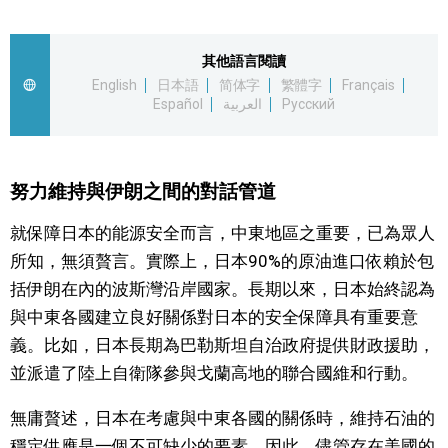
視覺日本
其他語言閱讀
臺灣香港
English
日本語
简体字
繁體字
Français
Español
العربية
Русский
更多
努力維持與伊朗之間的對話管道
人物訪談
official SNS
就保障日本的能源安全而言，中東地區之重要，已為眾人
日本入門
所知，無須贅言。實際上，日本90%的原油進口依賴於包
括伊朗在內的波斯灣沿岸國家。長期以來，日本始終認為
政治外交
與中東各國建立良好關係對日本的安全保障具有重要意
義。比如，日本長期為巴勒斯坦自治政府提供財政援助，
社會
並派遣了陸上自衛隊參與戈蘭高地的聯合國維和行動。
無庸贅述，日本在考慮與中東各國的關係時，維持石油的
財經
穩定供應是一個不可缺少的要素。因此，儘管存在美國的