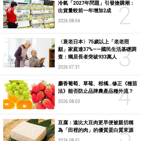
冷氣「2027年問題」引發搶購潮：
2
出貨量較前一年增加2成
2026.08.04
〈衰老日本〉75歲以上「老老照
3
顧」家庭達37%——國民生活基礎調
查：獨居長者突破933萬人
2026.07.31
麝香葡萄、草莓、柑橘…修正《種苗
4
法》能否防止品牌農產品種外流？
2026.08.03
豆腐：遠比大豆肉更早便被親切稱
5
為「田裡的肉」的優質蛋白質來源
2026.08.01