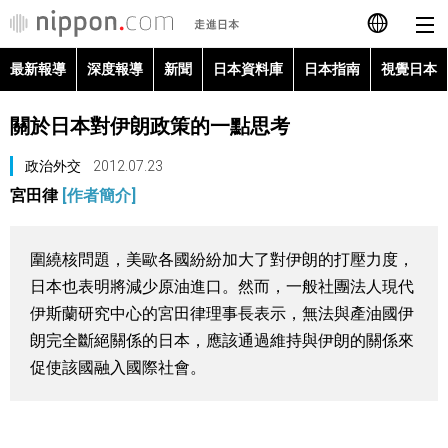
最新報導
深度報導
新聞
日本資料庫
日本指南
視覺日本
日本語
關於日本對伊朗政策的一點思考
English
政治外交
2012.07.23
简体字
最新報導
宮田律
[作者簡介]
Français
深度報導
圍繞核問題，美歐各國紛紛加大了對伊朗的打壓力度，
Español
日本也表明將減少原油進口。然而，一般社團法人現代
新聞
伊斯蘭研究中心的宮田律理事長表示，無法與產油國伊
العربية
朗完全斷絕關係的日本，應該通過維持與伊朗的關係來
日本資料庫
促使該國融入國際社會。
Русский
日本指南