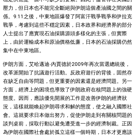
壓力，但日本也不能完全斷絕與伊朗這個產油國之間的關
文化
係。9.11之後，中東地區爆發了阿富汗戰爭戰爭和伊拉克
戰爭，考慮到這些不穩定因素，日本政界​​和經濟界的部分
科學技術
人士提出了應實現石油採購源頭多樣化的主張，但實際
上，由於運輸成本和原油價格低廉，日本的石油採購仍然
生活
集中在中東地區。
運動
伊朗方面，艾哈邁迪‧內賈德於2009年再次當選總統後，
改革派開始了抗議遊行活動。反政府遊行的背後，固然存
娛樂
在缺乏自由等問題，但更重要的因素還是經濟問題。另一
方面，經濟上的困境也導致了伊朗政府在核問題上的強硬
教育
態度。因而，應該優先開展的工作是改善伊朗的經濟狀
況，這樣就能喚起伊朗尋求和解的態度，使之融入國際社
工作勞動
會。這就要求日本做出努力，促使伊朗走到有關核問題的
談判桌前，採取行動以避免遭受進一步的經濟制裁。正因
為伊朗在國際社會處於孤立這樣一個時期，日本才更應該
家庭