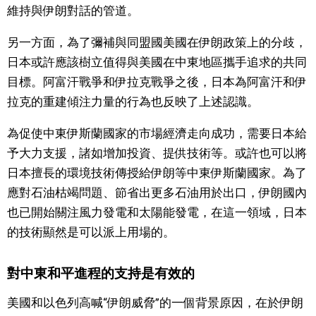
維持與伊朗對話的管道。
醫療健康
另一方面，為了彌補與同盟國美國在伊朗政策上的分歧，
日本或許應該樹立值得與美國在中東地區攜手追求的共同
語言
目標。阿富汗戰爭和伊拉克戰爭之後，日本為阿富汗和伊
拉克的重建傾注力量的行為也反映了上述認識。
東京
為促使中東伊斯蘭國家的市場經濟走向成功，需要日本給
編輯部通知
予大力支援，諸如增加投資、提供技術等。或許也可以將
日本擅長的環境技術傳授給伊朗等中東伊斯蘭國家。為了
應對石油枯竭問題、節省出更多石油用於出口，伊朗國內
也已開始關注風力發電和太陽能發電，在這一領域，日本
的技術顯然是可以派上用場的。
對中東和平進程的支持是有效的
美國和以色列高喊“伊朗威脅”的一個背景原因，在於伊朗