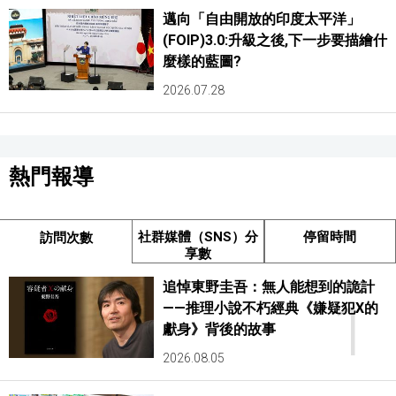
邁向「自由開放的印度太平洋」
(FOIP)3.0:升級之後,下一步要描繪什
麼樣的藍圖?
2026.07.28
熱門報導
社群媒體（SNS）分
停留時間
訪問次數
享數
追悼東野圭吾：無人能想到的詭計
1
——推理小說不朽經典《嫌疑犯X的
獻身》背後的故事
2026.08.05