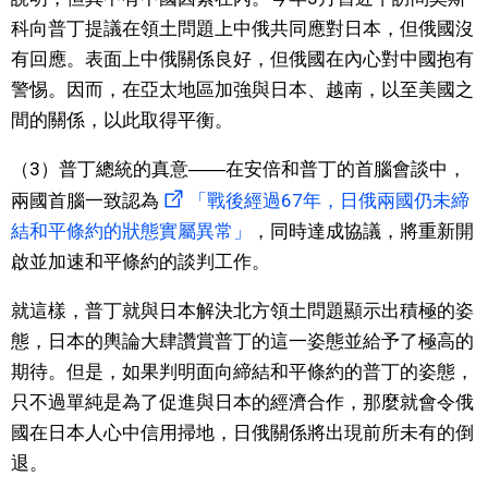
科向普丁提議在領土問題上中俄共同應對日本，但俄國沒
有回應。表面上中俄關係良好，但俄國在內心對中國抱有
警惕。因而，在亞太地區加強與日本、越南，以至美國之
間的關係，以此取得平衡。
（3）普丁總統的真意――在安倍和普丁的首腦會談中，
兩國首腦一致認為
「戰後經過67年，日俄兩國仍未締
結和平條約的狀態實屬異常」
，同時達成協議，將重新開
啟並加速和平條約的談判工作。
就這樣，普丁就與日本解決北方領土問題顯示出積極的姿
態，日本的輿論大肆讚賞普丁的這一姿態並給予了極高的
期待。但是，如果判明面向締結和平條約的普丁的姿態，
只不過單純是為了促進與日本的經濟合作，那麼就會令俄
國在日本人心中信用掃地，日俄關係將出現前所未有的倒
退。