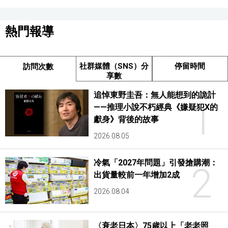
熱門報導
社群媒體（SNS）分
停留時間
訪問次數
享數
追悼東野圭吾：無人能想到的詭計
1
——推理小說不朽經典《嫌疑犯X的
獻身》背後的故事
2026.08.05
冷氣「2027年問題」引發搶購潮：
2
出貨量較前一年增加2成
2026.08.04
〈衰老日本〉75歲以上「老老照