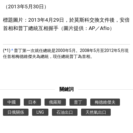
（2013年5月30日）
標題圖片：2013年4月29日，於莫斯科交換文件後，安倍
首相和普丁總統互相握手（圖片提供：AP／Aflo）
(*1)
^
普丁第一次就任總統是2000年5月。2008年5月至2012年5月現
任首相梅德維傑夫為總統，現任總統普丁為首相。
關鍵詞
中國
日本
俄羅斯
普丁
梅德維傑夫
日俄關係
LNG
石油出口
天然氣出口