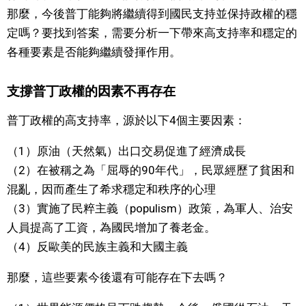
那麼，今後普丁能夠將繼續得到國民支持並保持政權的穩
文化
定嗎？要找到答案，需要分析一下帶來高支持率和穩定的
各種要素是否能夠繼續發揮作用。
科學技術
支撐普丁政權的因素不再存在
生活
普丁政權的高支持率，源於以下4個主要因素：
運動
（1）原油（天然氣）出口交易促進了經濟成長
（2）在被稱之為「屈辱的90年代」，民眾經歷了貧困和
娛樂
混亂，因而產生了希求穩定和秩序的心理
（3）實施了民粹主義（populism）政策，為軍人、治安
教育
人員提高了工資，為國民增加了養老金。
（4）反歐美的民族主義和大國主義
工作勞動
那麼，這些要素今後還有可能存在下去嗎？
家庭