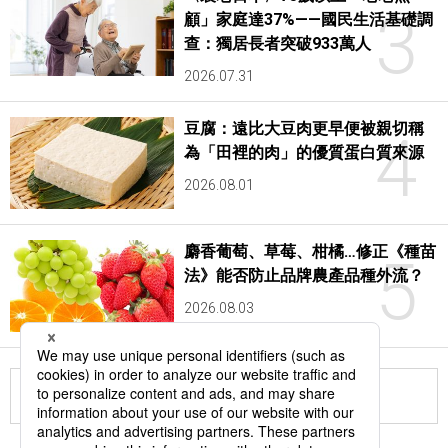
3
顧」家庭達37%——國民生活基礎調
查：獨居長者突破933萬人
2026.07.31
豆腐：遠比大豆肉更早便被親切稱
4
為「田裡的肉」的優質蛋白質來源
2026.08.01
麝香葡萄、草莓、柑橘…修正《種苗
5
法》能否防止品牌農產品種外流？
2026.08.03
更多