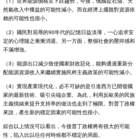
（1）世界能源價格呈下跌趨勢，今後，俄國從石油、天
然氣收入中獲益的可能性減小。而在經濟上擺脫對資源依
醫療健康
賴的可能性也很小。
語言
（2）國民對屈辱的90年代的記憶日益淡薄，一心追求安
定的心理隨之漸漸消退。另一方面，整個社會的壓抑感和
東京
不滿增強。
（3）能源出口減少致使國家財政惡化，能夠通過重新分
編輯部通知
配能源資源收入來繼續實施民粹主義政策的可能性減小。
（4）實現產業現代化，必不可缺的是引進西方已開發國
家的最新技術、吸引尖端企業。為此，利用反歐美的民族
主義情緒來提升支持率的做法也走到了極限。對普丁政權
來說，產生新的穩定因素的可能性也很小。
綜合以上情況可以看出，今後普丁政權將有很大的可能
性，陷入比以往任何時候都不穩定的局面。