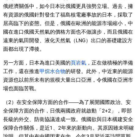
俄經濟關係中，如今日本比俄國更具強勢立場。過去，擁
有資源的俄國針對發生了福島核電廠事故的日本，採取了
居高臨下的姿態。但是，俄國在歐洲的能源市場縮小，中
國在進口俄國天然氣的價格方面也不做讓步，而且俄國在
遠東的氣田開發、液化天然氣（LNG）出口的基礎建設方
面都出現了滯後。
另一方面，日本為進口美國的
頁岩氣
，正在做積極的準備
工作，還在推進
甲烷水合物
的研發。此外，中近東的能源
資源也以前所未有的規模大量出口亞洲，令俄國在亞洲市
場也面臨苦戰。
（2）在安全保障方面的合作――為了展開國際政治、安
全保障方面的合作，日俄兩國政府就啟動「2+2」，即部
長級的外交、防衛協議達成一致。俄國欲與日本構建安全
保障合作關係，是近1、2年來的新動向。其原因雖未明確
說明，但其中有中國因素在內。今年3月習近平訪問莫斯