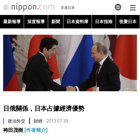
最新報導
深度報導
新聞
日本資料庫
日本指南
視覺日本
日本語
English
简体字
最新報導
Français
深度報導
Español
新聞
العربية
日俄關係，日本占據經濟優勢
日本資料庫
Русский
政治外交
財經
2013.07.30
袴田茂樹
[作者簡介]
日本指南