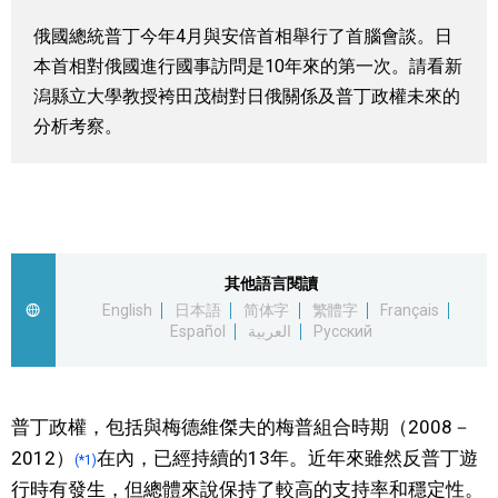
視覺日本
俄國總統普丁今年4月與安倍首相舉行了首腦會談。日
本首相對俄國進行國事訪問是10年來的第一次。請看新
臺灣香港
潟縣立大學教授袴田茂樹對日俄關係及普丁政權未來的
分析考察。
更多
人物訪談
official SNS
其他語言閱讀
日本入門
English
日本語
简体字
繁體字
Français
Español
العربية
Русский
政治外交
社會
普丁政權，包括與梅德維傑夫的梅普組合時期（2008－
2012）
在內，已經持續的13年。近年來雖然反普丁遊
(*1)
財經
行時有發生，但總體來說保持了較高的支持率和穩定性。