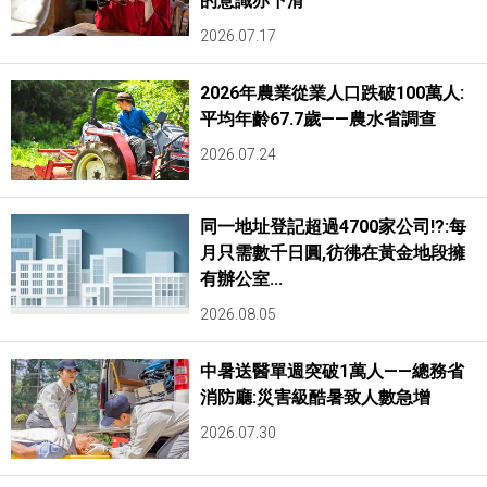
的意識亦下滑
2026.07.17
2026年農業從業人口跌破100萬人:
平均年齡67.7歲——農水省調查
2026.07.24
同一地址登記超過4700家公司!?:每
月只需數千日圓,彷彿在黃金地段擁
有辦公室...
2026.08.05
中暑送醫單週突破1萬人——總務省
消防廳:災害級酷暑致人數急增
2026.07.30