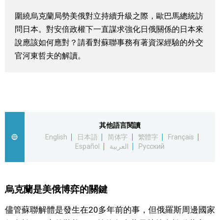
視覺日本
圍繞烏克蘭局勢美俄對立持續升級之際，歐巴馬總統訪
問日本。對安倍政權下一直謀求強化日俄關係的日本來
臺灣香港
說應該如何應對？請看對蘇聯事務有著資深經驗的外交
官河東哲夫的解讀。
更多
人物訪談
official SNS
其他語言閱讀
日本入門
English
日本語
简体字
繁體字
Français
Español
العربية
Русский
政治外交
社會
烏克蘭是美俄博弈的關鍵
儘管蘇聯解體是發生在20多年前的事，但俄羅斯周邊國家
財經