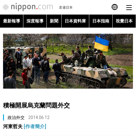
最新報導
深度報導
新聞
日本資料庫
日本指南
視覺日本
日本語
English
简体字
最新報導
Français
深度報導
Español
新聞
العربية
積極開展烏克蘭問題外交
日本資料庫
Русский
政治外交
2014.06.12
河東哲夫
[作者簡介]
日本指南