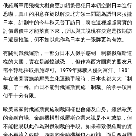
俄羅斯軍用飛機大概會更加頻繁侵犯日本領空對日本進行
恐嚇，真正的用意在於以解決北方領土問題為誘餌來拉攏
日本。計劃中的今年秋天普丁訪日，將在這種虛虛實實的
討價還價中才能落實下來，所以與其說現在決定是按期訪
日還是推遲，倒不如以此作為日本的一張牌更為有效。
有關制裁俄羅斯，一部分日本人似乎感到「制裁俄羅斯這
樣的大國，實在是誠惶誠恐」，但作為西方國家的盟友只
需平靜地採取措施即可。1979年蘇聯入侵阿富汗、1981
年在波蘭實施鎮壓民主化運動手段時，日本也都大大「制
裁」了一番。而日本能對俄羅斯實施「制裁」的拿手項目
似乎十分有限。
歐美國家對俄羅斯實施制裁同樣也會傷及自身。雖然歐美
的金融市場、金融機構對俄羅斯企業來說是不可或缺，但
不能輕易以此作為對俄制裁的手段。如果導致俄羅斯的資
金不再流入西歐，西歐的金融機構也不好辦。而且西歐國