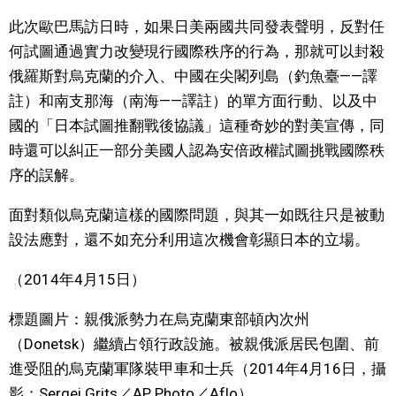
此次歐巴馬訪日時，如果日美兩國共同發表聲明，反對任
何試圖通過實力改變現行國際秩序的行為，那就可以封殺
俄羅斯對烏克蘭的介入、中國在尖閣列島（釣魚臺——譯
註）和南支那海（南海——譯註）的單方面行動、以及中
國的「日本試圖推翻戰後協議」這種奇妙的對美宣傳，同
時還可以糾正一部分美國人認為安倍政權試圖挑戰國際秩
序的誤解。
面對類似烏克蘭這樣的國際問題，與其一如既往只是被動
設法應對，還不如充分利用這次機會彰顯日本的立場。
（2014年4月15日）
標題圖片：親俄派勢力在烏克​​蘭東部頓內次州
（Donetsk）繼續占領行政設施。被親俄派居民包圍、前
進受阻的烏克蘭軍隊裝甲車和士兵（2014年4月16日，攝
影：Sergei Grits／AP Photo／Aflo）