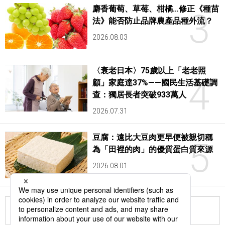
麝香葡萄、草莓、柑橘…修正《種苗
3
法》能否防止品牌農產品種外流？
2026.08.03
〈衰老日本〉75歲以上「老老照
4
顧」家庭達37%——國民生活基礎調
查：獨居長者突破933萬人
2026.07.31
豆腐：遠比大豆肉更早便被親切稱
5
為「田裡的肉」的優質蛋白質來源
2026.08.01
更多