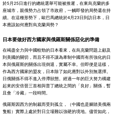
於5月25日進行的總統選舉可能被推遲，在東烏克蘭的多
座城市，親俄勢力占領了市政府，一觸即發的局勢還在持
醫療健康
續。在這種形勢下，歐巴馬總統於4月23日到訪日本，日
本應該如何應對烏克蘭局勢？
語言
日本要做好西方國家與俄羅斯關係惡化的準備
東京
在竭盡全力與中國較勁的日本看來，在烏克蘭問題上顧及
編輯部通知
到美國的關切，而且不得不讓為牽制中國而有所強化的日
本與俄羅斯的關係出現倒退，實屬不幸。但即便是這樣，
作為西方國家的盟友，日本除了如此應對以外別無選擇。
日俄關係不得不進入停滯狀態。經過一年的巨大努力構建
起來的安倍晉三首相與普丁總統之間的「良好」關係，暫
且會「冷藏」一段時間。
俄羅斯因西方的制裁而受到孤立，（中國也是腳踏美俄兩
隻船）實際上處於對日立場難以強硬的境地。儘管如此，