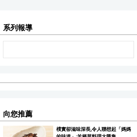
系列報導
向您推薦
樸實卻滋味深長,令人聯想起「媽媽
的味道」:羊栖菜料理大匯集