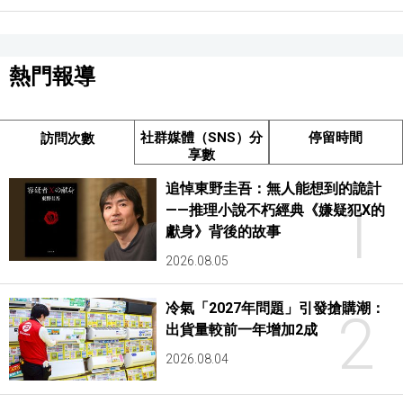
熱門報導
社群媒體（SNS）分
停留時間
訪問次數
享數
追悼東野圭吾：無人能想到的詭計
1
——推理小說不朽經典《嫌疑犯X的
獻身》背後的故事
2026.08.05
冷氣「2027年問題」引發搶購潮：
2
出貨量較前一年增加2成
2026.08.04