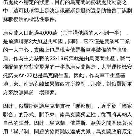
仍處於不穩定的狀態，目前的烏克蘭局勢就處於動蕩之
中，這可以稱得上是決定俄羅斯是退縮還是助推普丁謀劃
文化
蘇聯復活的標誌性事件。
科學技術
烏克蘭人口超過4,000萬（其中講俄語的人不到一半），
是前蘇聯第2大加盟共和國，同時，它不僅是農業和工業
生活
的一大中心，實際上也是現今俄羅斯軍事裝備的堅強後
盾。作為主力核戦的SS-18飛彈就是由烏克蘭生產，戰鬥
運動
機配備的空對空飛彈的一半為烏克蘭製造，大型運輸機安
托諾夫An-22也是烏克蘭生產。因此，作為軍工生產基
娛樂
地，東、南烏克蘭如果被西方所控制，那麼，對俄羅斯軍
方來說無異於一場噩夢。
教育
因此，俄羅斯建議烏克蘭實行「聯邦制」，近乎於「國家
聯合」的形式。賦予東、南烏克蘭獨立性，從而將其納入
工作勞動
自己的陣營。因此，烏克蘭、俄羅斯、歐美之間圍繞著採
用「聯邦制」問題的協商難以達成共識，烏克蘭政府原定
家庭