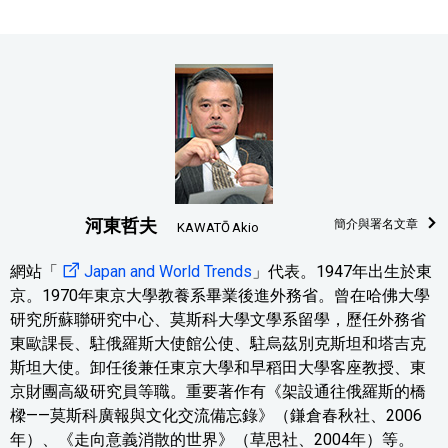
河東哲夫
簡介與署名文章
KAWATŌ Akio
網站「
Japan and World Trends
」代表。1947年出生於東
京。1970年東京大學教養系畢業後進外務省。曾在哈佛大學
研究所蘇聯研究中心、莫斯科大學文學系留學，歷任外務省
東歐課長、駐俄羅斯大使館公使、駐烏茲別克斯坦和塔吉克
斯坦大使。卸任後兼任東京大學和早稻田大學客座教授、東
京財團高級研究員等職。重要著作有《架設通往俄羅斯的橋
樑——莫斯科廣報與文化交流備忘錄》（鎌倉春秋社、2006
年）、《走向意義消散的世界》（草思社、2004年）等。