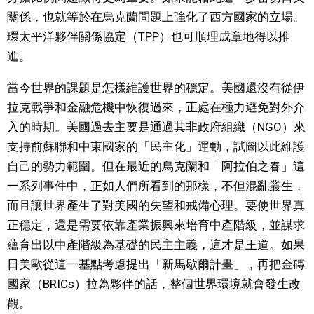
關係，也就等於在烏克蘭問題上強化了西方國家的立場。
環太平洋夥伴關係協定（TPP）也可順理成章地得以推
進。
當今世界的課題是怎樣維護世界的穩定。美國還沒有從伊
拉克戰爭和金融危機中恢復過來，正處在極力避免對外介
入的時期。美國過去主要是通過其非政府組織（NGO）來
支持前蘇聯和中東國家的「民主化」運動，試圖以此維護
自己的勢力範圍。但在最近的烏克蘭和「阿拉伯之春」這
一系列事件中，正如人們所看到的那樣，不但混亂叢生，
而且讓世界產生了對美國的失望和戒備心理。要使世界真
正穩定，還是需要依靠產業振興來培育中產階級，並謀求
蘊育出以中產階級為基礎的民主主義，這才是王道。如果
日美歐從這一基點考慮提出「新馬歇爾計畫」，再把金磚
國家（BRICs）拉為夥伴的話，整個世界環境就會發生改
觀。