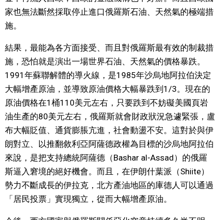
家也無法斷然採取停止進口俄羅斯石油、天然氣的極端措
施。
結果，最能為各方面接受、而且對俄羅斯最有效的制裁措
施，恐怕就是演出一場世界石油、天然氣的價格暴跌。
1991年蘇聯解體的導火線，是1985年沙烏地阿拉伯決定
大幅增產原油，並導致原油價格大幅暴跌到1/3。現在的
原油價格在1桶110美元左右，只要跌到不妨礙美國頁岩
油生產的80美元左右，俄羅斯就會財政狀況急遽緊張，盧
布大幅貶值、通貨膨脹亢進，社會動盪不安。這對於與伊
朗對立、以推翻敘利亞阿薩德政權為目標的沙烏地阿拉伯
來說，是把支持總統阿薩德（Bashar al-Assad）的俄羅
斯逼入窘境的絕好機會。而且，在伊朗什葉派（Shiite）
勢力不斷成長的伊拉克，北方產油地區的庫德人可以通過
「居民投票」實現獨立，從而大幅增產原油。