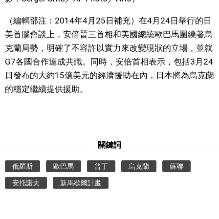
（編輯部注：2014年4月25日補充）在4月24日舉行的日
美首腦會談上，安倍晉三首相和美國總統歐巴馬圍繞著烏
克蘭局勢，明確了不容許以實力來改變現狀的立場，並就
G7各國合作達成共識。同時，安倍首相表示，包括3月24
日發布的大約15億美元的經濟援助在內，日本將為烏克蘭
的穩定繼續提供援助。
關鍵詞
俄羅斯
歐巴馬
普丁
烏克蘭
蘇聯
安托諾夫
新馬歇爾計畫