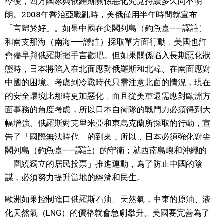
今後，西方國家與俄羅斯關係惡化究竟持續多久尚不明
朗。2008年喬治亞戰亂時，美俄僅用半年時間就宣布
「言歸於好」。如果中國在尖閣列島（釣魚臺——譯註）
和南支那海（南海——譯註）採取單方面行動，美國也許
會儘早與俄羅斯握手言歡吧。但如果關係陷入長期惡化狀
態時，日本將陷入在北面應對俄羅斯和北韓、在南面應對
中國的困境。考慮到冷戰時代只需注意北面的情況，現在
的安全環境比那時更加惡化，而且從美軍還需應對歐洲方
面事務的角度考慮，所以日本自衛隊的戰鬥力必須得到大
幅增強。俄羅斯對克里米亞和東烏克蘭所採取的行動，宣
告了「國際無法時代」的到來，所以，日本必須強化對尖
閣列島（釣魚臺——譯註）的守衛；就西南島嶼和沖繩的
「圍繞獨立的居民投票」推進運動，為了防止中國的陰
謀，必須努力提升當地的經濟和民生。
歐洲如果控制進口俄羅斯石油、天然氣，中東的原油、液
化天然氣（LNG）的價格就會急劇攀升。美國要完善為了