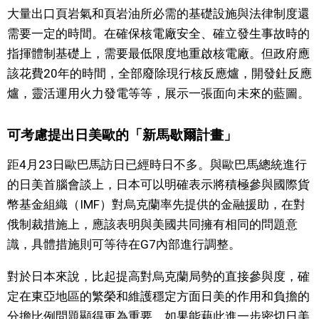
大量出口頁岩氣和頁岩油所必需的基礎設施與法律制度還
需要一定的時間。在確保核電廠安全、確立發生事故時的
指揮體制基礎上，需要最低限度地重啟核電廠。但政府應
該花費20年的時間，全部廢除現行核反應爐，開發釷反應
爐，靈活運用火力發電等等，展示一張面向未來的藍圖。
可考慮提出日美歐的「新馬歇爾計畫」
距4月23日歐巴馬訪日已經時日不多。與歐巴馬總統進行
的日美首腦會談上，日本可以明確表示將積極參與國際貨
幣基金組織（IMF）對烏克蘭率先提供的金融援助，在對
俄制裁措施上，應該表明與美國共同擁有相同的問題意
識，具體措施則可等待在G7內部進行調整。
對於日本來說，比起提高對烏克蘭局勢的直接參與度，確
定在東亞地區的繁榮和維護穩定方面日美的作用和負擔的
分擔比例問題顯得更為重要。如果能藉此進一步密切日美