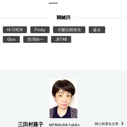
關鍵詞
HI-CHEW
Pocky
卡樂比蝦味先
森永
Glico
田澤純一
JKT48
三田村蕗子
簡介與署名文章
MITAMURA Fukiko