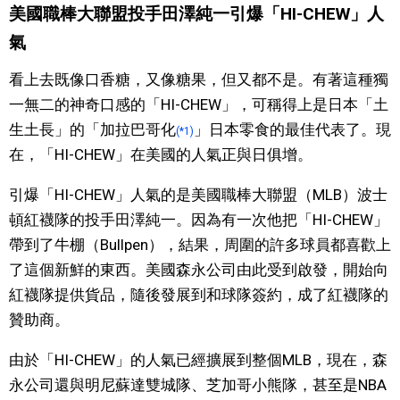
美國職棒大聯盟投手田澤純一引爆「HI-CHEW」人
醫療健康
氣
看上去既像口香糖，又像糖果，但又都不是。有著這種獨
語言
一無二的神奇口感的「HI-CHEW」，可稱得上是日本「土
生土長」的「加拉巴哥化
」日本零食的最佳代表了。現
(*1)
東京
在，「HI-CHEW」在美國的人氣正與日俱增。
編輯部通知
引爆「HI-CHEW」人氣的是美國職棒大聯盟（MLB）波士
頓紅襪隊的投手田澤純一。因為有一次他把「HI-CHEW」
帶到了牛棚（Bullpen），結果，周圍的許多球員都喜歡上
了這個新鮮的東西。美國森永公司由此受到啟發，開始向
紅襪隊提供貨品，隨後發展到和球隊簽約，成了紅襪隊的
贊助商。
由於「HI-CHEW」的人氣已經擴展到整個MLB，現在，森
永公司還與明尼蘇達雙城隊、芝加哥小熊隊，甚至是NBA