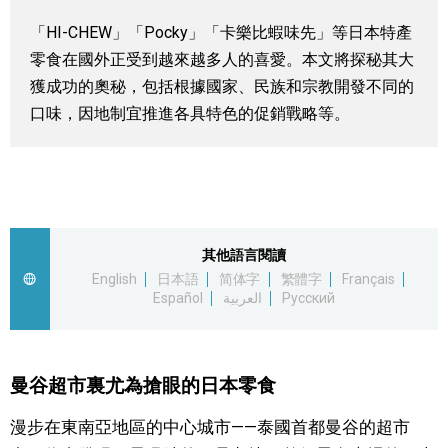
視覺日本
「HI-CHEW」「Pocky」「卡樂比蝦味先」等日本特產
零食在國外正受到越來越多人的喜愛。本文將探秘其大
臺灣香港
獲成功的奧秘，包括根據國家、民族和宗教開發不同的
口味，因地制宜推進各具特色的促銷戰略等。
更多
人物訪談
official SNS
其他語言閱讀
日本入門
English
日本語
简体字
繁體字
Français
Español
العربية
Русский
政治外交
社會
曼谷超市裏尤為搶眼的日本零食
漫步在東南亞地區的中心城市——泰國首都曼谷的超市
財經