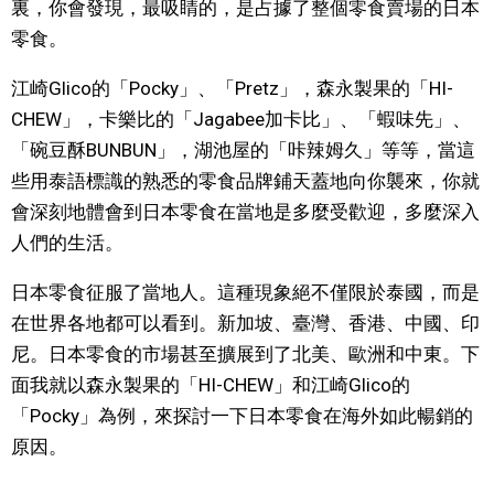
裏，你會發現，最吸睛的，是占據了整個零食賣場的日本
零食。
文化
江崎Glico的「Pocky」、「Pretz」，森永製果的「HI-
科學技術
CHEW」，卡樂比的「Jagabee加卡比」、「蝦味先」、
「碗豆酥BUNBUN」，湖池屋的「咔辣姆久」等等，當這
生活
些用泰語標識的熟悉的零食品牌鋪天蓋地向你襲來，你就
會深刻地體會到日本零食在當地是多麼受歡迎，多麼深入
運動
人們的生活。
娛樂
日本零食征服了當地人。這種現象絕不僅限於泰國，而是
在世界各地都可以看到。新加坡、臺灣、香港、中國、印
尼。日本零食的市場甚至擴展到了北美、歐洲和中東。下
教育
面我就以森永製果的「HI-CHEW」和江崎Glico的
「Pocky」為例，來探討一下日本零食在海外如此暢銷的
工作勞動
原因。
家庭