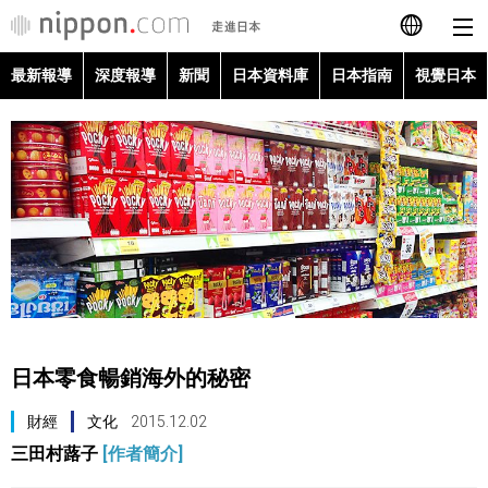
最新報導
深度報導
新聞
日本資料庫
日本指南
視覺日本
日本語
English
简体字
最新報導
Français
深度報導
Español
新聞
العربية
日本零食暢銷海外的秘密
日本資料庫
Русский
財經
文化
2015.12.02
三田村蕗子
[作者簡介]
日本指南