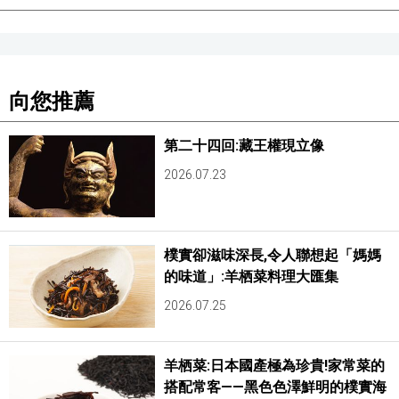
向您推薦
第二十四回:藏王權現立像
2026.07.23
樸實卻滋味深長,令人聯想起「媽媽
的味道」:羊栖菜料理大匯集
2026.07.25
羊栖菜:日本國產極為珍貴!家常菜的
搭配常客——黑色色澤鮮明的樸實海