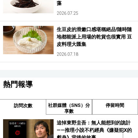
藻
2026.07.25
生豆皮的滑嫩口感堪稱絕品!隨時隨
地都能派上用場的乾貨也很實用 豆
皮料理大匯集
2026.07.18
熱門報導
社群媒體（SNS）分
停留時間
訪問次數
享數
追悼東野圭吾：無人能想到的詭計
——推理小說不朽經典《嫌疑犯X的
獻身》背後的故事