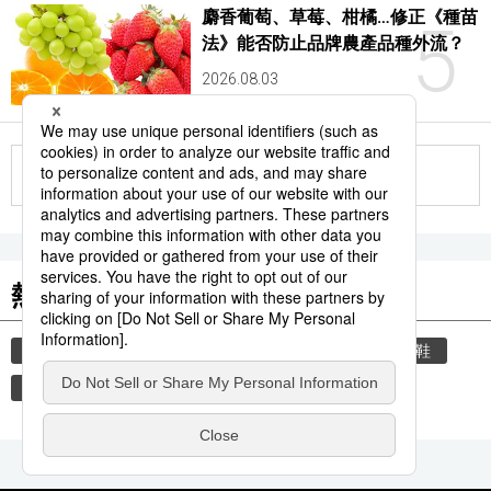
麝香葡萄、草莓、柑橘…修正《種苗
5
法》能否防止品牌農產品種外流？
2026.08.03
更多
熱門關鍵詞
教育
住宅
禮儀
禮貌
玄關
脫鞋
時事通信新聞
歷史
觀光旅遊
書訊