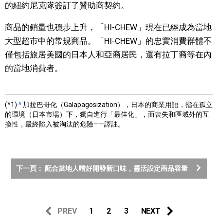
的紐約尼克隊簽訂了贊助商契約。
商品的銷量也穩步上升，「HI-CHEW」現在已經成為當地
大型超市中的常規商品。「HI-CHEW」的忠實消費群體不
僅包括旅居美國的日本人和亞裔居民，還有拉丁裔等在內
的當地消費者。
(*1)
^
加拉巴哥化（Galapagosization），日本的商業用語，指在孤立
的環境（日本市場）下，獨自進行「最佳化」，而喪失和區域外的互
換性，最終陷入被淘汰的危險——譯註。
下一頁： 配合當地人嗜好開發新口味，靈活設定商品容量
PREV
1
2
3
NEXT