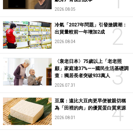
1
2026.08.05
冷氣「2027年問題」引發搶購潮：
2
出貨量較前一年增加2成
2026.08.04
〈衰老日本〉75歲以上「老老照
3
顧」家庭達37%——國民生活基礎調
查：獨居長者突破933萬人
2026.07.31
豆腐：遠比大豆肉更早便被親切稱
4
為「田裡的肉」的優質蛋白質來源
2026.08.01