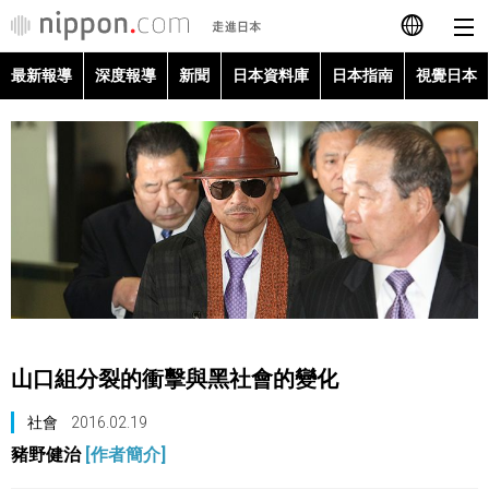
最新報導
深度報導
新聞
日本資料庫
日本指南
視覺日本
日本語
English
简体字
最新報導
Français
深度報導
Español
新聞
العربية
山口組分裂的衝擊與黑社會的變化
日本資料庫
Русский
社會
2016.02.19
豬野健治
[作者簡介]
日本指南