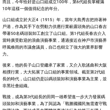
而且，今年恰好是山口組成立100年，第6代組長掌權滿
10年這樣一個值得紀念的年分。
文化
山口組成立於大正4（1915）年，當年大島秀吉把持著神
科學技術
戶港，作為其手下在勞動力供應行業嶄露頭角的山口春吉
帶著50名碼頭裝卸工創立了山口組。第1代組長春吉介入
生活
當時廣受歡迎的浪曲演藝事業，通過接近在神戶市演藝界
呼風喚雨的市議會議員，自己也樹立了強大的業界影響
運動
力。
娛樂
後來，他的長子山口登繼承了家業，又介入歌謠曲和大阪
相撲行業，大大拓展了山口組的事業領域。截至第2代組
長的時代，山口組仍是以碼頭裝卸和演藝事業為主業，並
教育
非黑社會組織。
工作勞動
戰後，成為第3代組長的田岡一雄希望進一步大力發展碼
頭裝卸和演藝事業，為了與認為「戰勝國國民無需遵守戰
家庭