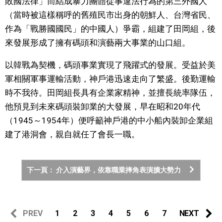
敗國法律」而結成暴力團體從事違法行為的第三外國人
（當時被這樣稱呼的舊殖民市出身的朝鮮人、台灣省民、
醫療健康
作為「戰勝國國民」的中國人）爭霸，組建了田岡組，後
來發展形成了擁有碼頭和演藝兩大事業的山口組。
語言
以韓戰為契機，碼頭事業實現了飛躍式的發展。受益於美
東京
軍相關軍事運輸活動，神戶港迅速走向了繁盛。後勤運輸
時不我待。田岡組長具有企業家精神，並擅長統率隊伍，
他預見到未來碼頭裝卸業的大發展，早在昭和20年代
編輯部通知
（1945～1954年）便呼籲神戶港的中小船內裝卸企業組
建了港洞會，親自就任了會長一職。
下一頁： 介入演藝界，依靠職業摔角表演擴大勢力
PREV
1
2
3
4
5
6
7
NEXT