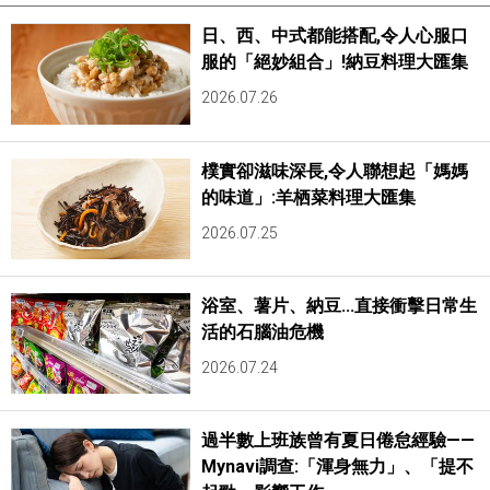
日、西、中式都能搭配,令人心服口
服的「絕妙組合」!納豆料理大匯集
2026.07.26
樸實卻滋味深長,令人聯想起「媽媽
的味道」:羊栖菜料理大匯集
2026.07.25
浴室、薯片、納豆...直接衝擊日常生
活的石腦油危機
2026.07.24
過半數上班族曾有夏日倦怠經驗——
Mynavi調查:「渾身無力」、「提不