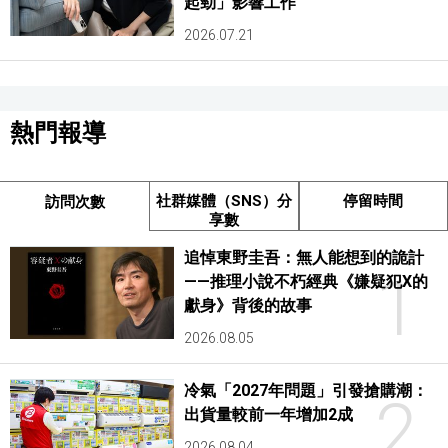
起勁」影響工作
2026.07.21
熱門報導
社群媒體（SNS）分
停留時間
訪問次數
享數
追悼東野圭吾：無人能想到的詭計
1
——推理小說不朽經典《嫌疑犯X的
獻身》背後的故事
2026.08.05
冷氣「2027年問題」引發搶購潮：
2
出貨量較前一年增加2成
2026.08.04