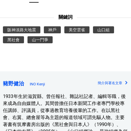
關鍵詞
阪神淡路大地震
神戶
美空雲雀
山口組
黑社會
山一鬥爭
豬野健治
簡介與署名文章
INO Kenji
1933年生於滋賀縣。曾任報社、雜誌社記者、編輯等職，後
來成為自由媒體人。其間曾擔任日本新聞工作者專門學校專
任講師、評議員，從事過教育培養後輩的工作。在以黑社
會、右翼、總會屋等為主題的報道領域可謂先驅人物。主要
著書有筑摩書房出版的《黑社會與日本人》（1990年）、