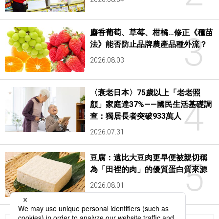
麝香葡萄、草莓、柑橘…修正《種苗
3
法》能否防止品牌農產品種外流？
2026.08.03
〈衰老日本〉75歲以上「老老照
4
顧」家庭達37%——國民生活基礎調
查：獨居長者突破933萬人
2026.07.31
豆腐：遠比大豆肉更早便被親切稱
5
為「田裡的肉」的優質蛋白質來源
2026.08.01