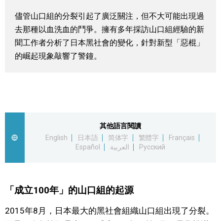
視覺日本
儘管山口組的分裂引起了廣泛關注，但不大可能出現過
去那種以血洗血的鬥爭。擁有多年採訪山口組經驗的新
臺灣香港
聞工作者分析了日本黑社會的變化，針對新型「惡棍」
的崛起現象敲響了警鐘。
更多
人物訪談
official SNS
其他語言閱讀
日本入門
English
日本語
简体字
繁體字
Français
Español
العربية
Русский
政治外交
社會
「成立100年」的山口組的起源
2015年8月，日本最大的黑社會組織山口組出現了分裂。
財經