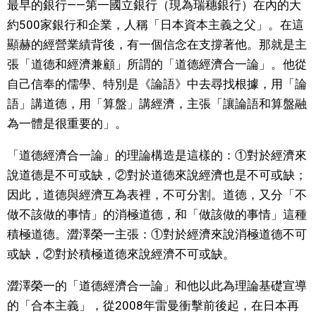
最早的銀行——第一國立銀行（現為瑞穗銀行）在內的大
約500家銀行和企業，人稱「日本資本主義之父」。在這
文化
顯赫的經營業績背後，有一個信念在支撐著他。那就是主
張「道德和經濟兼顧」所謂的「道德經濟合一論」。他從
科學技術
自己信奉的儒學、特別是《論語》中去尋找根據，用「論
語」講道德，用「算盤」講經濟，主張「讓論語和算盤融
生活
為一體是很重要的」。
運動
「道德經濟合一論」的理論構造是這樣的：①對於經濟來
說道德是不可或缺，②對於道德來說經濟也是不可或缺；
娛樂
因此，道德與經濟互為表裡，不可分割。道德，又分「不
做不該做的事情」的消極道德，和「做該做的事情」這種
教育
積極道德。澀澤榮一主張：①對於經濟來說消極道德不可
或缺，②對於積極道德來說經濟不可或缺。
工作勞動
澀澤榮一的「道德經濟合一論」和他以此為理論基礎宣導
的「合本主義」，從2008年雷曼衝擊前後起，在日本再
家庭