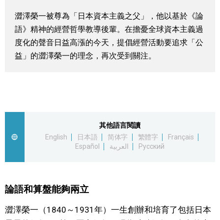
視覺日本
澀澤榮一被尊為「日本資本主義之父」，他以基於《論
語》精神的經營哲學教導後輩。在擔憂全球資本主義過
臺灣香港
度化的聲音日益高漲的今天，提倡經營活動要追求「公
益」的澀澤榮一的理念，再次受到關注。
更多
人物訪談
official SNS
其他語言閱讀
日本入門
English
日本語
简体字
繁體字
Français
Español
العربية
Русский
政治外交
社會
論語和算盤能夠兩立
澀澤榮一（1840～1931年）一生創辦和培育了包括日本
財經