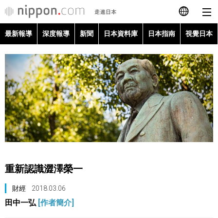
最新報導
深度報導
新聞
日本資料庫
日本指南
視覺日本
日本語
English
简体字
最新報導
Français
深度報導
Español
新聞
العربية
重新認識澀澤榮一
日本資料庫
Русский
財經
2018.03.06
田中一弘
[作者簡介]
日本指南