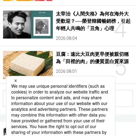
太宰治《人間失格》為何在海外大
4
受歡迎？──榮登韓國暢銷榜，引起
年輕人共鳴的「丑角」心理
2026.08.04
豆腐：遠比大豆肉更早便被親切稱
5
為「田裡的肉」的優質蛋白質來源
2026.08.01
更多
熱門關鍵詞