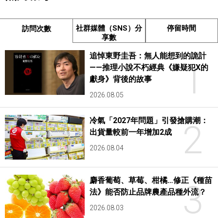
社群媒體（SNS）分
停留時間
訪問次數
享數
追悼東野圭吾：無人能想到的詭計
1
——推理小說不朽經典《嫌疑犯X的
獻身》背後的故事
2026.08.05
冷氣「2027年問題」引發搶購潮：
2
出貨量較前一年增加2成
2026.08.04
麝香葡萄、草莓、柑橘…修正《種苗
3
法》能否防止品牌農產品種外流？
2026.08.03