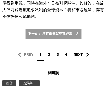
度得到重視，同時在海外也日益引起關注。其背景，在於
人們對於過度追求私利的全球資本主義和市場經濟，存有
醫療健康
不信任感和危機感。
語言
下一頁： 沒有道德就沒有經濟
東京
編輯部通知
PREV
1
2
3
4
NEXT
關鍵詞
經營
澀澤榮一