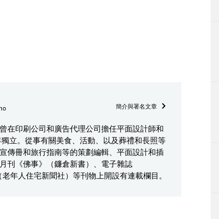
簡介與署名文章
ho
曾在印刷公司和廣告代理公司擔任平面設計師和
5年獨立。從事有關美食、活動、以及葬禮和長照等
宣傳冊和旅行指南等的策劃編輯、平面設計和插
月刊《佛事》（鐮倉新書）、電子雜誌
ESS」（老年人住宅新聞社）等刊物上開設有連載欄目。