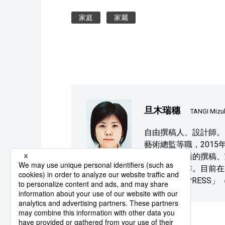
家庭
家屬
旦木瑞穗
TANGI Mizu
自由撰稿人、設計師。
藝術總監等職，201
臨終準備方面的撰稿、
畫製作等工作。目前在
「ELDERLY PR