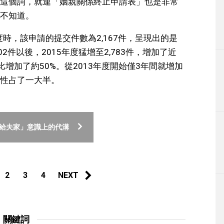
這個詞，就連「姻親關係終止申請表」也是非常
不知道。
度時，該申請的提交件數為2,167件，呈現出的是
02件以後，2015年度猛增至2,783件，增加了近
，同比增加了約50%。從2013年度開始僅3年間就增加
性占了一大半。
嫁給夫家」意識上的代溝
2
3
4
NEXT
關鍵詞