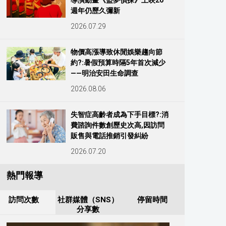
導演動畫《盜夢偵探》上映20
週年仍歷久彌新
2026.07.29
物價高漲導致休閒娛樂趨向節
約?:暑假預算時隔5年首次減少
——明治安田生命調查
2026.08.06
失智症高齡者成為下手目標?:消
費諮詢件數創歷史次高,因訪問
販售與電話推銷引發糾紛
2026.07.20
熱門報導
訪問次數
社群媒體（SNS）
停留時間
分享數