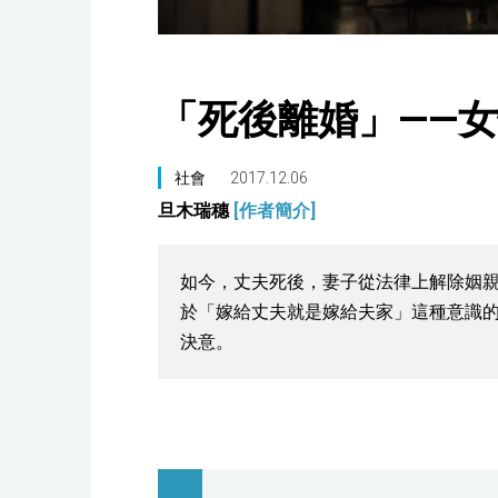
「死後離婚」——
社會
2017.12.06
旦木瑞穗
[作者簡介]
如今，丈夫死後，妻子從法律上解除姻
於「嫁給丈夫就是嫁給夫家」這種意識
決意。