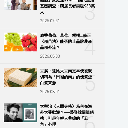
3
基礎調查：獨居長者突破933萬
人
2026.07.31
麝香葡萄、草莓、柑橘…修正
4
《種苗法》能否防止品牌農產
品種外流？
2026.08.03
豆腐：遠比大豆肉更早便被親
5
切稱為「田裡的肉」的優質蛋
白質來源
2026.08.01
太宰治《人間失格》為何在海
外大受歡迎？──榮登韓國暢銷
6
榜，引起年輕人共鳴的「丑
角」心理