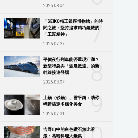
2026.08.04
「SEIKO精工銀座博物館」的時
7
間之旅：堅持追求精巧鐘錶的
「工匠精神」
2026.07.27
平價夜行列車能否重現江湖？
8
新型特急與「翌晨抵達」的新
幹線接連登場
2026.08.07
9
土鍋（砂鍋）、雪平鍋：助你
輕鬆搞定多樣化美食
2026.07.31
10
吉野山中的白色鑽石無比澄
澈：葛粉料理大彙集