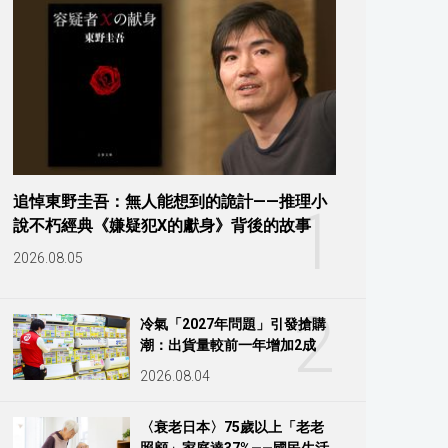
追悼東野圭吾：無人能想到的詭計——推理小
1
說不朽經典《嫌疑犯X的獻身》背後的故事
2026.08.05
2
冷氣「2027年問題」引發搶購
潮：出貨量較前一年增加2成
2026.08.04
〈衰老日本〉75歲以上「老老
照顧」家庭達37%——國民生活