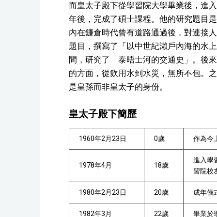
而皇太子殿下從學習院大學畢業後，進入
年後，完成了碩士課程。他的研究題目是
內在鐮倉時代曾有道路通過後，對連接人
題目，撰寫了「以中世紀瀨戶內海的水上
間，研究了「泰晤士河的交通史」。後來
的方面，從飲用水到水災，無所不包。之
是皇孫而非皇太子的身份。
皇太子殿下簡歷
1960年2月23日
0歲
作為今
進入學
1978年4月
18歲
習院校
1980年2月23日
20歲
成年儀
1982年3月
22歲
畢業於