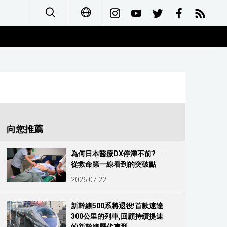
日本語
English
简体字
Français
向您推薦
Español
為何日本醫療DX停滯不前?──
從救命第一線看到的突破點
العربية
2026.07.22
Русский
新幹線500系將退役!首款速達
300公里的列車,回顧持續提速