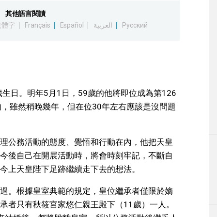
其他語言閱讀
繁體字
Français
Español
العربية
Русский
歲生日。明年5月1日，59歲的他將即位成為第126
的，雖然稍晚幾年，但在位30年左右應該是沒問題
理公務活動的態度、覺悟和行動在內，他把天皇
今後自己在開展活動時，將會時刻牢記，不斷自
今上天皇陛下足跡繼續走下去的想法。
過。根據皇室典範的規定，皇位繼承者僅限於嫡
承者只有秋筱宮家悠仁親王殿下（11歲）一人。