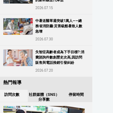
的新幹線歷代車型
2026.07.15
中暑送醫單週突破1萬人——總
務省消防廳:災害級酷暑致人數
急增
2026.07.30
失智症高齡者成為下手目標?:消
費諮詢件數創歷史次高,因訪問
販售與電話推銷引發糾紛
2026.07.20
熱門報導
訪問次數
社群媒體（SNS）
停留時間
分享數