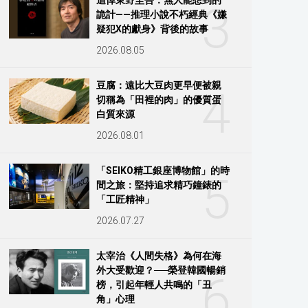
3
詭計——推理小說不朽經典《嫌
疑犯X的獻身》背後的故事
2026.08.05
豆腐：遠比大豆肉更早便被親
4
切稱為「田裡的肉」的優質蛋
白質來源
2026.08.01
「SEIKO精工銀座博物館」的時
5
間之旅：堅持追求精巧鐘錶的
「工匠精神」
2026.07.27
太宰治《人間失格》為何在海
外大受歡迎？──榮登韓國暢銷
6
榜，引起年輕人共鳴的「丑
角」心理