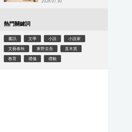
2026.07.30
熱門關鍵詞
書訊
文學
小說
小說家
文藝春秋
東野圭吾
直木賞
教育
禮儀
禮貌