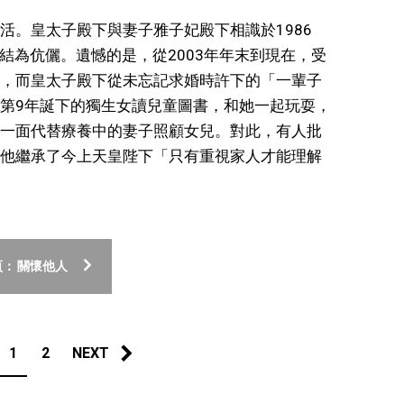
活。皇太子殿下與妻子雅子妃殿下相識於1986
年結為伉儷。遺憾的是，從2003年年末到現在，受
，而皇太子殿下從未忘記求婚時許下的「一輩子
第9年誕下的獨生女讀兒童圖書，和她一起玩耍，
一面代替療養中的妻子照顧女兒。對此，有人批
他繼承了今上天皇陛下「只有重視家人才能理解
： 關懷他人
1
2
NEXT