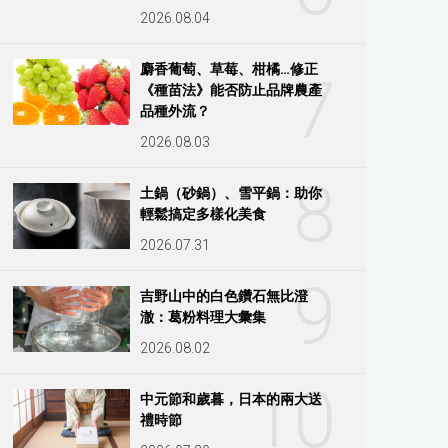
2026.08.04
麝香葡萄、草莓、柑橘…修正
7
《種苗法》能否防止品牌農產
品種外流？
2026.08.03
8
土鍋（砂鍋）、雪平鍋：助你
輕鬆搞定多樣化美食
2026.07.31
9
吉野山中的白色鑽石無比澄
澈：葛粉料理大彙集
2026.08.02
10
中元節和歲暮，日本的兩大送
禮時節