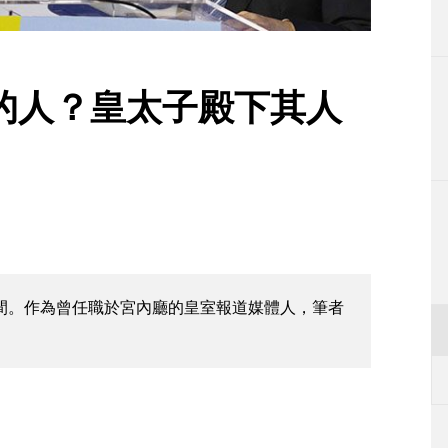
生活
運動
的人？皇太子殿下其人
東京
編輯部通知
時間。作為曾任職於宮內廳的皇室報道媒體人，筆者