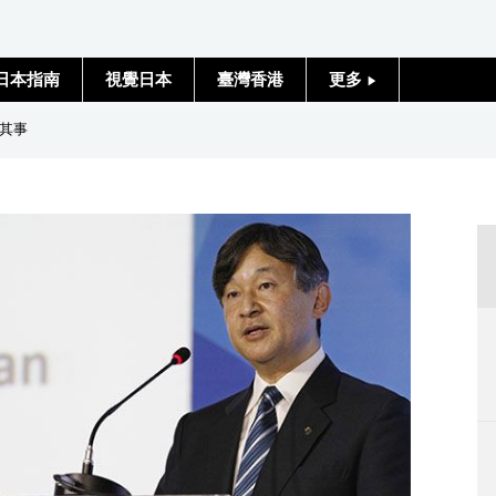
日本指南
視覺日本
臺灣香港
更多
人物訪談
其事
日本入門
政治外交
社會
財經
文化
科學技術