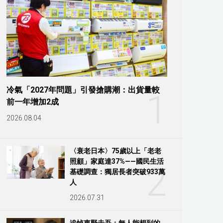
冷氣「2027年問題」引發搶購潮：出貨量較
1
前一年增加2成
2026.08.04
〈衰老日本〉75歲以上「老老
照顧」家庭達37%——國民生活
2
基礎調查：獨居長者突破933萬
人
2026.07.31
追悼東野圭吾：無人能想到的