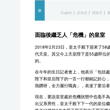
English
日本語
简体字
面臨後繼乏人「危機」的皇室
2018年2月23日，皇太子殿下迎來了58
代天皇。其父今上天皇陛下是55歲即位
的。
在今年的生日記者會上，他表示「包括處
陛下和皇后陛下的一言一行都銘記於心，
我鑽研，全力履行職責」，表達了要沿著
現在，要說皇室處於危機狀態中也毫不為
出父系男性，皇太子殿下下一代的皇位繼