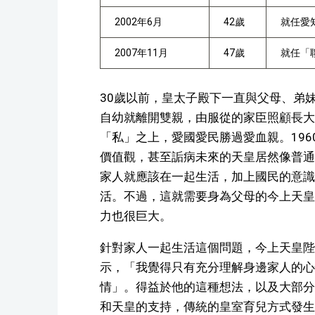
2002年6月
42歲
就任愛
2007年11月
47歲
就任「
30歲以前，皇太子殿下一直與父母、弟
自幼就離開雙親，由服從的家臣照顧長大
「私」之上，愛國愛民勝過愛血親。19
價值觀，甚至詬病未來的天皇居然像普通
家人就應該在一起生活，加上國民的意識
活。不過，這就需要身為父母的今上天皇
力也很巨大。
針對家人一起生活這個問題，今上天皇陛
示，「我覺得只有充分理解身邊家人的心
情」。得益於他的這種想法，以及大部分
和天皇的支持，傳統的皇室育兒方式發生