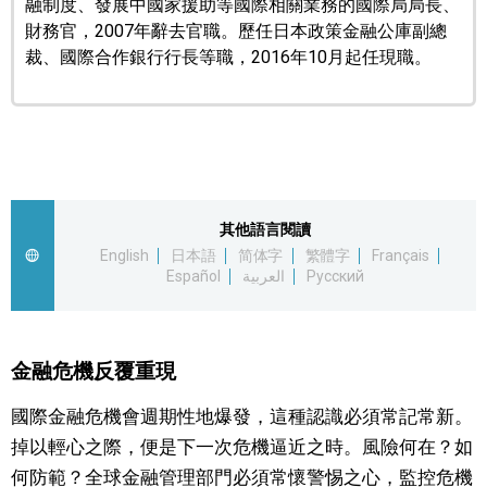
融制度、發展中國家援助等國際相關業務的國際局局長、
財務官，2007年辭去官職。歷任日本政策金融公庫副總
文化
裁、國際合作銀行行長等職，2016年10月起任現職。
科學技術
生活
運動
其他語言閱讀
English
日本語
简体字
繁體字
Français
Español
العربية
Русский
娛樂
教育
金融危機反覆重現
工作勞動
國際金融危機會週期性地爆發，這種認識必須常記常新。
掉以輕心之際，便是下一次危機逼近之時。風險何在？如
家庭
何防範？全球金融管理部門必須常懷警惕之心，監控危機