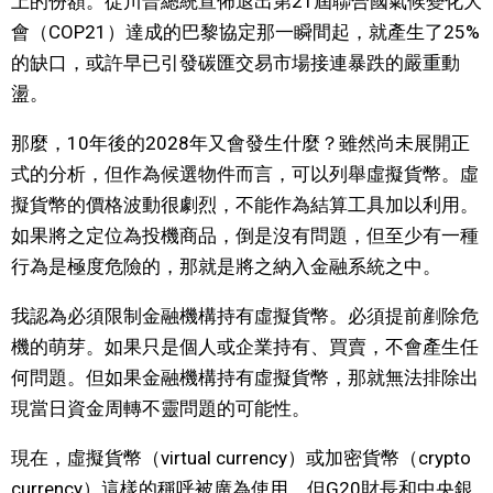
上的份額。從川普總統宣佈退出第21屆聯合國氣候變化大
會（COP21）達成的巴黎協定那一瞬間起，就產生了25%
的缺口，或許早已引發碳匯交易市場接連暴跌的嚴重動
盪。
那麼，10年後的2028年又會發生什麼？雖然尚未展開正
式的分析，但作為候選物件而言，可以列舉虛擬貨幣。虛
擬貨幣的價格波動很劇烈，不能作為結算工具加以利用。
如果將之定位為投機商品，倒是沒有問題，但至少有一種
行為是極度危險的，那就是將之納入金融系統之中。
我認為必須限制金融機構持有虛擬貨幣。必須提前剷除危
機的萌芽。如果只是個人或企業持有、買賣，不會產生任
何問題。但如果金融機構持有虛擬貨幣，那就無法排除出
現當日資金周轉不靈問題的可能性。
現在，虛擬貨幣（virtual currency）或加密貨幣（crypto
currency）這樣的稱呼被廣為使用，但G20財長和中央銀