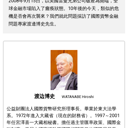
2008年9月15日，以美國雷曼兄弟公司破產為開端，全
視覺日本
球金融市場陷入了癱瘓狀態。10年後的今天，類似的危
機是否會再次襲來？我們就此問題採訪了國際貨幣金融
問題專家渡邊博史先生。
臺灣香港
更多
人物訪談
official SNS
日本入門
政治外交
渡边博史
WATANABE Hiroshi
社會
公益財團法人國際貨幣研究所理事長。畢業於東大法學
系。1972年進入大藏省（現在的財務省）。1997～2001
財經
年任宮澤喜一大藏相秘書。擔任過主管匯率政策、國際金