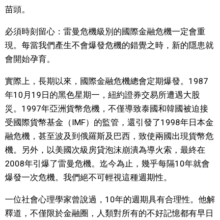
苗頭。
醫療健康
必須時刻留心：雷曼危機級別的國際金融危機一定會重
現。每當我們產生不會爆發危機的錯覺之時，新的隱患就
語言
會開始孕育。
東京
實際上，長期以來，國際金融危機總會定期爆發。1987
年10月19日的黑色星期一，紐約證券交易所遭遇大股
編輯部通知
災。1997年亞洲貨幣危機，不僅導致泰國和韓國被迫接
受國際貨幣基金（IMF）的監管，還引發了1998年日本金
融危機，甚至波及到俄羅斯及巴西，致使兩國出現貨幣危
機。另外，以美國次級房貸泡沫崩潰為導火索，最終在
2008年引爆了雷曼危機。迄今為止，幾乎每隔10年就會
爆發一次危機。我們絕不可輕視這種週期性。
一位社會心理學家曾說過，10年的週期具有合理性。他解
釋道，不僅限於金融圈，人類對所有的不好記憶都有早日