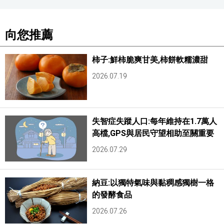
向您推薦
柿子:鮮柿脆爽甘美,柿餅軟糯濃甜
2026.07.19
失智症失蹤人口:每年維持在1.7萬人
高檔,GPS與居民守望相助至關重要
2026.07.29
納豆:以獨特氣味與黏稠感獨樹一格
的發酵食品
2026.07.26