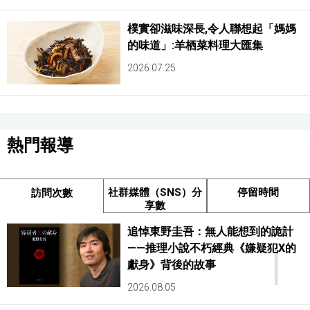
樸實卻滋味深長,令人聯想起「媽媽
的味道」:羊栖菜料理大匯集
2026.07.25
熱門報導
社群媒體（SNS）分
停留時間
訪問次數
享數
追悼東野圭吾：無人能想到的詭計
1
——推理小說不朽經典《嫌疑犯X的
獻身》背後的故事
2026.08.05