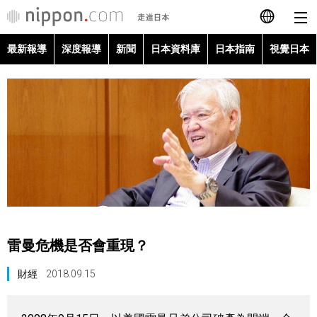
最新報導
深度報導
新聞
日本資料庫
日本指南
視覺日本
日本語
English
简体字
最新報導
Français
深度報導
Español
新聞
العربية
雷曼危機是否會重現？
日本資料庫
Русский
財經
2018.09.15
日本指南