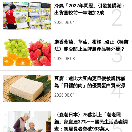
冷氣「2027年問題」引發搶購潮：
2
出貨量較前一年增加2成
2026.08.04
麝香葡萄、草莓、柑橘…修正《種苗
3
法》能否防止品牌農產品種外流？
2026.08.03
豆腐：遠比大豆肉更早便被親切稱
4
為「田裡的肉」的優質蛋白質來源
2026.08.01
〈衰老日本〉75歲以上「老老照
5
顧」家庭達37%——國民生活基礎調
查：獨居長者突破933萬人