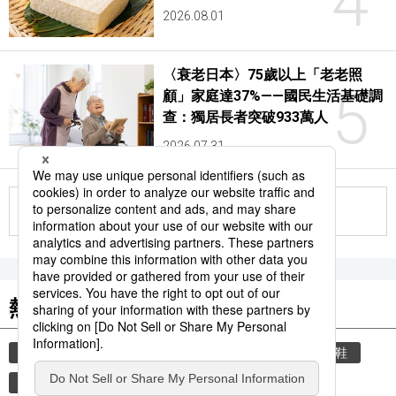
4
2026.08.01
〈衰老日本〉75歲以上「老老照
5
顧」家庭達37%——國民生活基礎調
查：獨居長者突破933萬人
2026.07.31
更多
熱門關鍵詞
教育
住宅
禮儀
禮貌
玄關
脫鞋
歷史
觀光旅遊
國際
運動