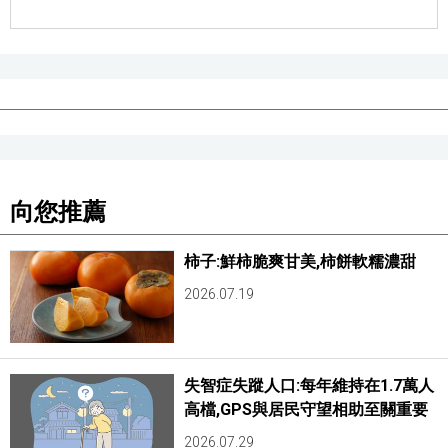
向您推薦
柿子:鮮柿脆爽甘美,柿餅軟糯濃甜
2026.07.19
失智症失蹤人口:每年維持在1.7萬人
高檔,GPS與居民守望相助至關重要
2026.07.29