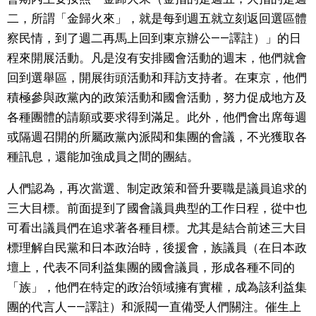
二，所謂「金歸火來」，就是每到週五就立刻返回選區體
文化
察民情，到了週二再馬上回到東京辦公——譯註）」的日
程來開展活動。凡是沒有安排國會活動的週末，他們就會
科學技術
回到選舉區，開展街頭活動和拜訪支持者。在東京，他們
積極參與政黨內的政策活動和國會活動，努力促成地方及
生活
各種團體的請願或要求得到滿足。此外，他們會出席每週
或隔週召開的所屬政黨內派閥和集團的會議，不光獲取各
運動
種訊息，還能加強成員之間的團結。
娛樂
人們認為，再次當選、制定政策和晉升要職是議員追求的
三大目標。前面提到了國會議員典型的工作日程，從中也
教育
可看出議員們在追求著各種目標。尤其是結合前述三大目
標理解自民黨和日本政治時，後援會，族議員（在日本政
壇上，代表不同利益集團的國會議員，形成各種不同的
工作勞動
「族」，他們在特定的政治領域擁有實權，成為該利益集
團的代言人——譯註）和派閥一直備受人們關注。催生上
家庭