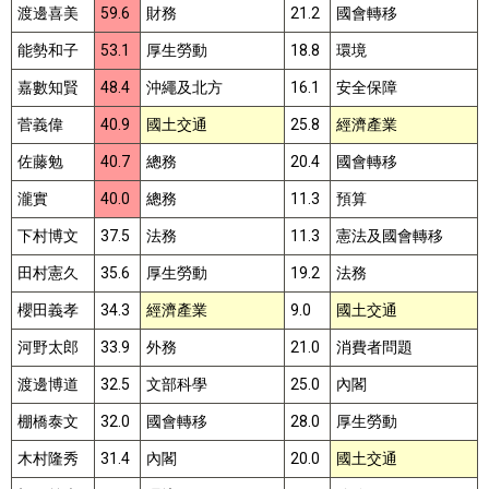
渡邊喜美
59.6
財務
21.2
國會轉移
能勢和子
53.1
厚生勞動
18.8
環境
嘉數知賢
48.4
沖繩及北方
16.1
安全保障
菅義偉
40.9
國土交通
25.8
經濟產業
佐藤勉
40.7
總務
20.4
國會轉移
瀧實
40.0
總務
11.3
預算
下村博文
37.5
法務
11.3
憲法及國會轉移
田村憲久
35.6
厚生勞動
19.2
法務
櫻田義孝
34.3
經濟產業
9.0
國土交通
河野太郎
33.9
外務
21.0
消費者問題
渡邊博道
32.5
文部科學
25.0
內閣
棚橋泰文
32.0
國會轉移
28.0
厚生勞動
木村隆秀
31.4
內閣
20.0
國土交通