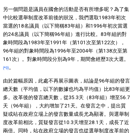
另一個問題是議員在國會的活動是否有所增多呢？為了集
中比較選舉制度改革前後的狀況，我們選取1983年初次
當選的18名議員（以下簡稱83年組）和1996年初次當選
的24名議員（以下簡稱96年組）進行比較。83年組的對
象時間段為1983年至1991年（第101次至第122次），
96年組的對象時間段為1996年至2004年（第138次至第
161次）。對象時間段分別為9年，期間會經歷3次大選。
。
(*3)
由於篇幅原因，此處不再展示圖表，結論是96年組的發言
總天數（平均值，以下的數據也均為平均值）比83年組更
多。改革後的發言總天數，從35.3天（83年組）增至56.7
天（96年組），大約增加了21天。在發言之中，提出質
疑或站在政府立場上的發言數量成長尤為顯著。與選舉制
度改革前相比，質疑發言從10.3天增至28.1天，成長了近
兩倍。同時，站在政府立場的發言也從選舉制度改革前的