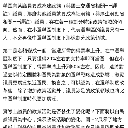
舉區內某議員要成為建設族（與國土交通省相關——譯
註）議員，那麼其他議員就要成為社勞族（與厚生勞動省
相關——譯註）議員，存在著一種劃分特定政策領域的傾
向。然而，在小選舉區制度下，代表選舉區的議員只有一
人，不必再像中選舉區制度下那樣劃分政策領域。
第二是名額變成一個，當選所需的得票率上升。在中選舉
區制度下，只要獲得20%左右的支持率即可當選，但在小
選舉區制度下，得票率將上升到50%左右。因此，這將對
過去以特定團體和選民為對象的選舉戰略造成影響，激勵
議員更廣泛接近選民。換言之，可以認為，在選舉制度改
革後，除了增加政策活動外，議員涉足的政策領域也將比
中選舉制度時代更加廣泛。
實際上議員的政策活動是否發生了變化呢？下面將以自民
黨議員為中心，揭示政策活動的變化。圖－2展示了地方
報紙上刊登的自民黨議員參加政務調查會及議員聯盟的平