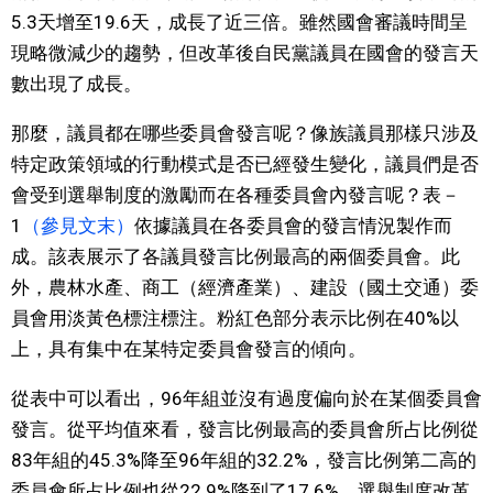
5.3天增至19.6天，成長了近三倍。雖然國會審議時間呈
現略微減少的趨勢，但改革後自民黨議員在國會的發言天
數出現了成長。
那麼，議員都在哪些委員會發言呢？像族議員那樣只涉及
特定政策領域的行動模式是否已經發生變化，議員們是否
會受到選舉制度的激勵而在各種委員會內發言呢？表－
1
（參見文末）
依據議員在各委員會的發言情況製作而
成。該表展示了各議員發言比例最高的兩個委員會。此
外，農林水產、商工（經濟產業）、建設（國土交通）委
員會用淡黃色標注標注。粉紅色部分表示比例在40%以
上，具有集中在某特定委員會發言的傾向。
從表中可以看出，96年組並沒有過度偏向於在某個委員會
發言。從平均值來看，發言比例最高的委員會所占比例從
83年組的45.3%降至96年組的32.2%，發言比例第二高的
委員會所占比例也從22.9%降到了17.6%。選舉制度改革