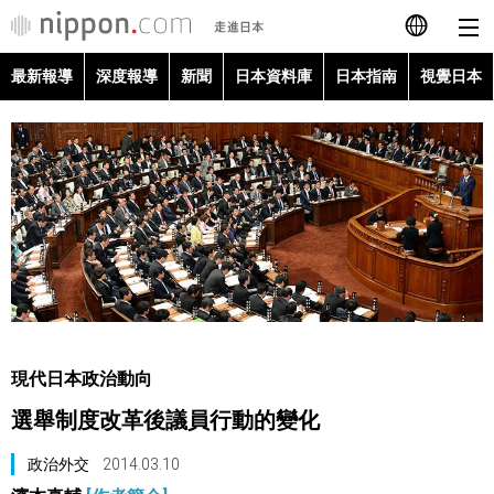
最新報導
深度報導
新聞
日本資料庫
日本指南
視覺日本
日本語
English
简体字
最新報導
Français
深度報導
Español
新聞
العربية
現代日本政治動向
日本資料庫
選舉制度改革後議員行動的變化
Русский
日本指南
政治外交
2014.03.10