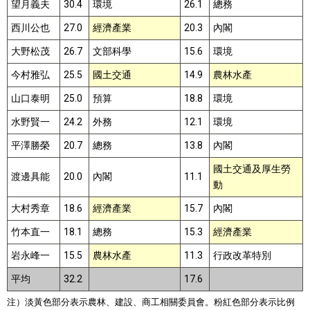
望月義夫
30.4
環境
26.1
總務
西川公也
27.0
經濟產業
20.3
內閣
大野松茂
26.7
文部科學
15.6
環境
今村雅弘
25.5
國土交通
14.9
農林水產
山口泰明
25.0
預算
18.8
環境
水野賢一
24.2
外務
12.1
環境
平澤勝榮
20.7
總務
13.8
內閣
國土交通及厚生勞
渡邊具能
20.0
內閣
11.1
動
大村秀章
18.6
經濟產業
15.7
內閣
竹本直一
18.1
總務
15.3
經濟產業
岩永峰一
15.5
農林水產
11.3
行政改革特別
平均
32.2
17.6
注）淡黃色部分表示農林、建設、商工相關委員會。粉紅色部分表示比例