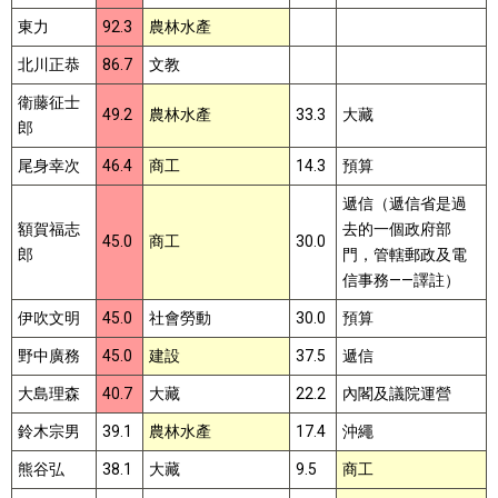
東力
92.3
農林水產
北川正恭
86.7
文教
衛藤征士
49.2
農林水產
33.3
大藏
郎
尾身幸次
46.4
商工
14.3
預算
遞信（遞信省是過
額賀福志
去的一個政府部
45.0
商工
30.0
郎
門，管轄郵政及電
信事務——譯註）
伊吹文明
45.0
社會勞動
30.0
預算
野中廣務
45.0
建設
37.5
遞信
大島理森
40.7
大藏
22.2
內閣及議院運營
鈴木宗男
39.1
農林水產
17.4
沖繩
熊谷弘
38.1
大藏
9.5
商工