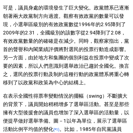
可是，議員身處的環境發生了巨大變化。政黨體系已逐漸
朝著兩大政黨制方向過渡。觀察有效政黨的數量可以發
現，小選舉區級別的有效政黨數從1996年的2.95降到了
2009年的2.31，全國級別的該數字從2.94降到了2.08，
有效政黨數量的的確確是在減少。同時，觀察家指出，黨
首的聲譽和內閣業績評價將對選民的投票行動造成影響。
另一方面，由於地方和集團的個別利益在投票中變成了次
要的因素，所以人們意識到選舉政治已趨於全國化。換言
之，選民的投票行動及制約這種行動的政黨體系將重心轉
移到了以政黨和政策為中心的結構上。
在表示全國性得票率變動情況的擺幅（swing）不斷擴大
的背景下，議員開始稍稍增多了選舉區活動。甚至是那些
擁有大型後援會的議員也增加了深入選舉區的活動量，以
便提早做好選舉準備。圖－1以年為單位，展示了選舉區
活動比例平均值的變化
。比如，1985年自民黨議員
(*1)