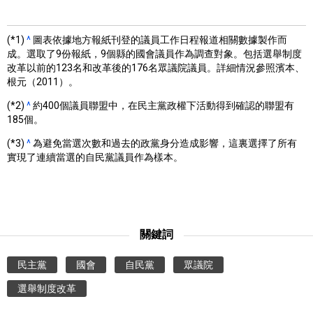
(*1)
^
圖表依據地方報紙刊登的議員工作日程報道相關數據製作而
成。選取了9份報紙，9個縣的國會議員作為調查對象。包括選舉制度
改革以前的123名和改革後的176名眾議院議員。詳細情況參照濱本、
根元（2011）。
(*2)
^
約400個議員聯盟中，在民主黨政權下活動得到確認的聯盟有
185個。
(*3)
^
為避免當選次數和過去的政黨身分造成影響，這裏選擇了所有
實現了連續當選的自民黨議員作為樣本。
關鍵詞
民主黨
國會
自民黨
眾議院
選舉制度改革