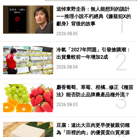
追悼東野圭吾：無人能想到的詭計
1
——推理小說不朽經典《嫌疑犯X的
獻身》背後的故事
2026.08.05
冷氣「2027年問題」引發搶購潮：
2
出貨量較前一年增加2成
2026.08.04
麝香葡萄、草莓、柑橘…修正《種苗
3
法》能否防止品牌農產品種外流？
2026.08.03
豆腐：遠比大豆肉更早便被親切稱
為「田裡的肉」的優質蛋白質來源