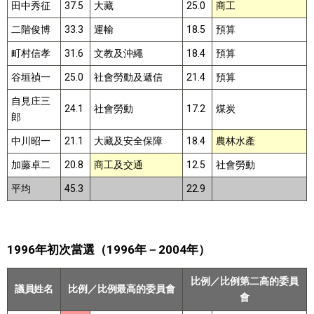
田中秀征
37.5
大藏
25.0
商工
二階俊博
33.3
運輸
18.5
預算
町村信孝
31.6
文教及沖繩
18.4
預算
谷垣禎一
25.0
社會勞動及遞信
21.4
預算
自見庄三
24.1
社會勞動
17.2
煤炭
郎
中川昭一
21.1
大藏及安全保障
18.4
農林水產
加藤卓二
20.8
商工及交通
12.5
社會勞動
平均
45.3
22.9
1996年初次當選（1996年－2004年）
比例／比例第二高的委員
議員姓名
比例／比例最高的委員會
會