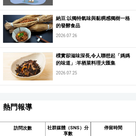
納豆:以獨特氣味與黏稠感獨樹一格
的發酵食品
2026.07.26
樸實卻滋味深長,令人聯想起「媽媽
的味道」:羊栖菜料理大匯集
2026.07.25
熱門報導
社群媒體（SNS）分
停留時間
訪問次數
享數