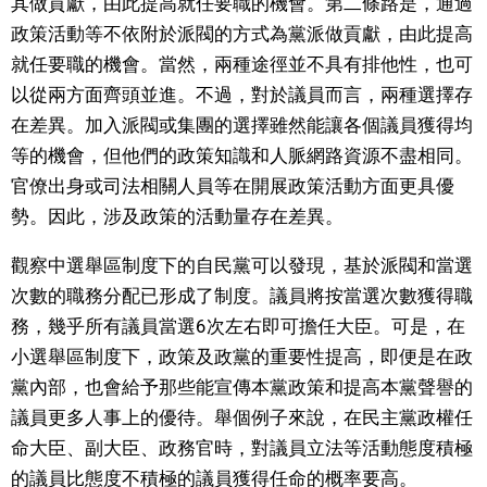
其做貢獻，由此提高就任要職的機會。第二條路是，通過
政策活動等不依附於派閥的方式為黨派做貢獻，由此提高
就任要職的機會。當然，兩種途徑並不具有排他性，也可
以從兩方面齊頭並進。不過，對於議員而言，兩種選擇存
在差異。加入派閥或集團的選擇雖然能讓各個議員獲得均
等的機會，但他們的政策知識和人脈網路資源不盡相同。
官僚出身或司法相關人員等在開展政策活動方面更具優
勢。因此，涉及政策的活動量存在差異。
觀察中選舉區制度下的自民黨可以發現，基於派閥和當選
次數的職務分配已形成了制度。議員將按當選次數獲得職
務，幾乎所有議員當選6次左右即可擔任大臣。可是，在
小選舉區制度下，政策及政黨的重要性提高，即便是在政
黨內部，也會給予那些能宣傳本黨政策和提高本黨聲譽的
議員更多人事上的優待。舉個例子來說，在民主黨政權任
命大臣、副大臣、政務官時，對議員立法等活動態度積極
的議員比態度不積極的議員獲得任命的概率要高。