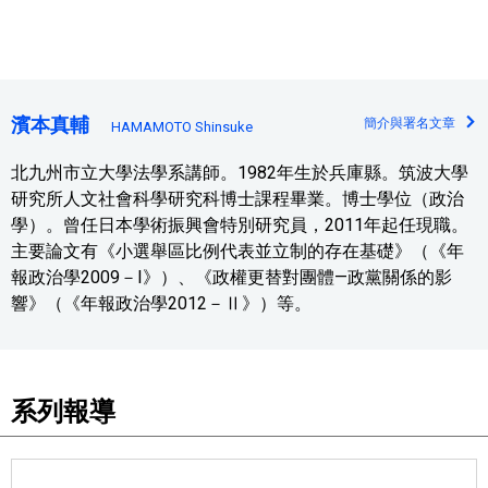
濱本真輔
簡介與署名文章
HAMAMOTO Shinsuke
北九州市立大學法學系講師。1982年生於兵庫縣。筑波大學
研究所人文社會科學研究科博士課程畢業。博士學位（政治
學）。曾任日本學術振興會特別研究員，2011年起任現職。
主要論文有《小選舉區比例代表並立制的存在基礎》（《年
報政治學2009－I》）、《政權更替對團體—政黨關係的影
響》（《年報政治學2012－Ⅱ》）等。
系列報導