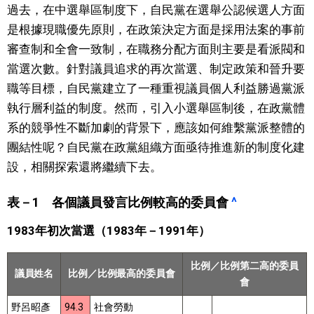
過去，在中選舉區制度下，自民黨在選舉公認候選人方面
是根據現職優先原則，在政策決定方面是採用法案的事前
審查制和全會一致制，在職務分配方面則主要是看派閥和
當選次數。針對議員追求的再次當選、制定政策和晉升要
職等目標，自民黨建立了一種重視議員個人利益勝過黨派
執行層利益的制度。然而，引入小選舉區制後，在政黨體
系的競爭性不斷加劇的背景下，應該如何維繫黨派整體的
團結性呢？自民黨在政黨組織方面亟待推進新的制度化建
設，相關探索還將繼續下去。
表－1 各個議員發言比例較高的委員會
^
1983年初次當選（1983年－1991年）
比例／比例第二高的委員
議員姓名
比例／比例最高的委員會
會
野呂昭彥
94.3
社會勞動