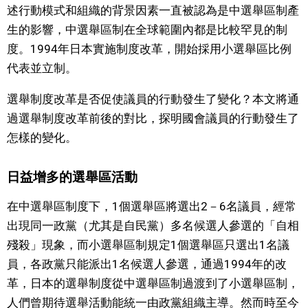
述行動模式和組織的背景因素一直被認為是中選舉區制產
生的影響，中選舉區制在全球範圍內都是比較罕見的制
醫療健康
度。1994年日本實施制度改革，開始採用小選舉區比例
代表並立制。
語言
選舉制度改革是否促使議員的行動發生了變化？本文將通
東京
過選舉制度改革前後的對比，探明國會議員的行動發生了
怎樣的變化。
編輯部通知
日益增多的選舉區活動
在中選舉區制度下，1個選舉區將選出2－6名議員，經常
出現同一政黨（尤其是自民黨）多名候選人參選的「自相
殘殺」現象，而小選舉區制規定1個選舉區只選出1名議
員，各政黨只能派出1名候選人參選，通過1994年的改
革，日本的選舉制度從中選舉區制過渡到了小選舉區制，
人們曾期待選舉活動能統一由政黨組織主導。然而時至今