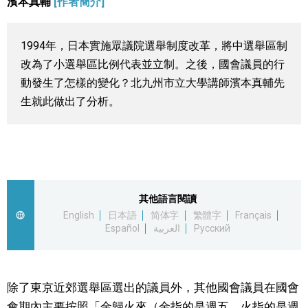
濱本真輔
[作者簡介]
視覺日本
1994年，日本實施眾議院選舉制度改革，將中選舉區制
臺灣香港
改為了小選舉區比例代表並立制。之後，國會議員的行
動發生了怎樣的變化？北九州市立大學講師濱本真輔先
更多
生就此做出了分析。
人物訪談
official SNS
日本入門
其他語言閱讀
政治外交
English
日本語
简体字
繁體字
Français
Español
العربية
Русский
社會
除了東京近郊選舉區選出的議員外，其他國會議員在國會
財經
會期內主要按照「金歸火來（金指的是週五，火指的是週