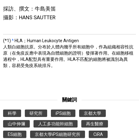
採訪、撰文：牛島美笛
攝影：HANS SAUTTER
(*1)
^
HLA；Human Leukocyte Antigen
人類白細胞抗原。分布於人體內幾乎所有細胞中，作為組織相容性抗
原（在免疫反應中表現為自體細胞的證明）發揮著作用。在細胞移植
過程中，HLA配型具有重要作用。HLA不匹配的細胞將被識別為異
類，容易受免疫系統排斥。
關鍵詞
科學
研究所
iPS細胞
京都大學
山中伸彌
人工多功能幹細胞
再生醫療
ES細胞
京都大學iPS細胞研究所
CiRA