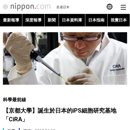
最新報導
深度報導
新聞
日本資料庫
日本指南
視覺日本
日本語
English
简体字
最新報導
Français
深度報導
Español
新聞
العربية
科學最前線
日本資料庫
【京都大學】誕生於日本的iPS細胞研究基地
Русский
「CiRA」
日本指南