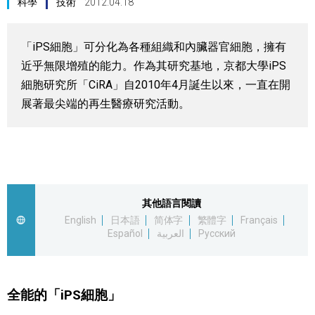
科學
技術
2012.04.18
視覺日本
「iPS細胞」可分化為各種組織和內臟器官細胞，擁有
臺灣香港
近乎無限增殖的能力。作為其研究基地，京都大學iPS
細胞研究所「CiRA」自2010年4月誕生以來，一直在開
更多
展著最尖端的再生醫療研究活動。
人物訪談
official SNS
日本入門
其他語言閱讀
政治外交
English
日本語
简体字
繁體字
Français
Español
العربية
Русский
社會
全能的「iPS細胞」
財經