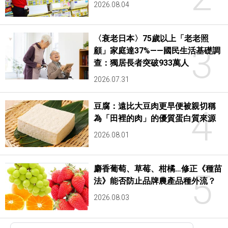
2026.08.04
〈衰老日本〉75歲以上「老老照
3
顧」家庭達37%——國民生活基礎調
查：獨居長者突破933萬人
2026.07.31
豆腐：遠比大豆肉更早便被親切稱
4
為「田裡的肉」的優質蛋白質來源
2026.08.01
麝香葡萄、草莓、柑橘…修正《種苗
5
法》能否防止品牌農產品種外流？
2026.08.03