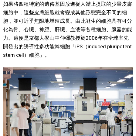
如果將四種特定的遺傳基因放進從人體上提取的少量皮膚
文化
細胞中，這些皮膚細胞就會變成其他形態完全不同的細
胞，並可近乎無限地增殖成長。由此誕生的細胞具有可分
科學技術
化為骨、心臟、神經、肝臟、血液等各種細胞、臟器的能
力。這便是京都大學山中伸彌教授於2006年在全球率先
生活
開發出的誘導性多功能幹細胞「iPS（induced pluripotent
stem cell）細胞」。
運動
娛樂
教育
工作勞動
家庭