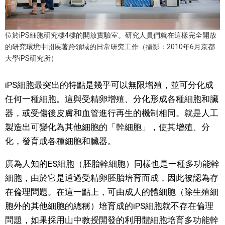
醫療健康
位於iPS細胞研究樓4樓的開放實驗室。研究人員們就在這樣完全開放
的研究環境中開展著跨領域的日常研究工作（攝影：2010年6月京都
語言
大學iPS研究所）
東京
iPS細胞最突出的特點是幾乎可以無限增殖，並可分化成
任何一種細胞。這與受精卵增殖、分化形成各種細胞和臟
編輯部通知
器，或受傷後皮膚和血管進行再生的機制相同。就是人工
製造出可變化為其他細胞的「幹細胞」，使其增殖、分
化，發育成各種細胞和臟器。
廣為人知的ES細胞（胚胎幹細胞）同樣也是一種多功能幹
細胞，由於它是通過受精卵胚胎培育而成，因此被認為存
在倫理問題。在這一點上，可由成人的體細胞（除生殖細
胞外的其他細胞的總稱）培育成的iPS細胞就不存在倫理
問題，如果採用山中教授開發的利用體細胞培育多功能幹