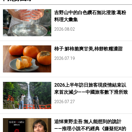
吉野山中的白色鑽石無比澄澈:葛粉
料理大彙集
2026.08.02
柿子:鮮柿脆爽甘美,柿餅軟糯濃甜
2026.07.19
2026上半年訪日旅客現疫情結束以
來首次減少——中國旅客數下滑所致
2026.07.27
追悼東野圭吾:無人能想到的詭計
——推理小說不朽經典《嫌疑犯X的