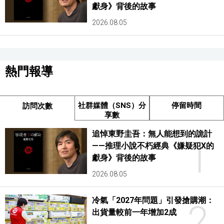
獻身》背後的故事
2026.08.05
熱門報導
社群媒體（SNS）分
停留時間
訪問次數
享數
追悼東野圭吾：無人能想到的詭計
1
——推理小說不朽經典《嫌疑犯X的
獻身》背後的故事
2026.08.05
冷氣「2027年問題」引發搶購潮：
2
出貨量較前一年增加2成