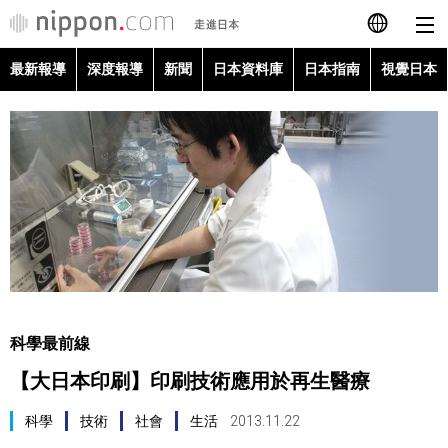
最新報導
深度報導
新聞
日本資料庫
日本指南
視覺日本
日本語
English
简体字
最新報導
Français
深度報導
Español
新聞
العربية
科學最前線
日本資料庫
【大日本印刷】印刷技術應用於再生醫療
Русский
日本指南
科學
技術
社會
生活
2013.11.22