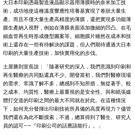
大日本印刷憑藉製造液晶顯示器用薄膜時的奈米加工技
術，成功地使這種溫度響應性培養基實現了卷狀大量生
產。而且不僅大量生產高精度的薄膜，還把實現多功能薄
膜生產納入視野，例如在薄膜表面添加微細的凹凸、在毛
細血管再生時形成微型圖案等。細胞膜片雖然在成本和技
術上還存在一些有待解決的課題，但人們期待通過大日本
印刷的大量生產技術，加快實用化的步伐。
土屋勝則室長說：「隨著研究的深入，我們意識到印刷和
再生醫療的共同點還真不少。開發當初，我們對醫療現場
的需求、常識了解不多，總感到不知所措，無從著手。較
之成本、均質性，醫療上最重視的是安全性。與和紙張媒
體打交道的印刷之間的最大不同就在於此。在這種情況
下，如何充分發揮出印刷技術所具備的高度再現力？儘管
我們還在為此不斷摸索，不過，總算得到了醫生、研究人
員的認可——『印刷公司的話應該能行』。」