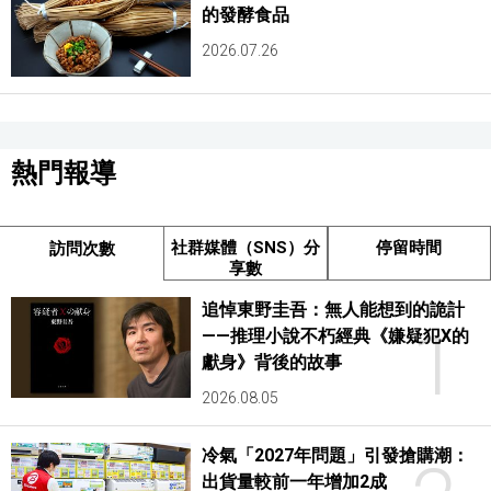
的發酵食品
2026.07.26
熱門報導
社群媒體（SNS）分
停留時間
訪問次數
享數
追悼東野圭吾：無人能想到的詭計
1
——推理小說不朽經典《嫌疑犯X的
獻身》背後的故事
2026.08.05
冷氣「2027年問題」引發搶購潮：
出貨量較前一年增加2成