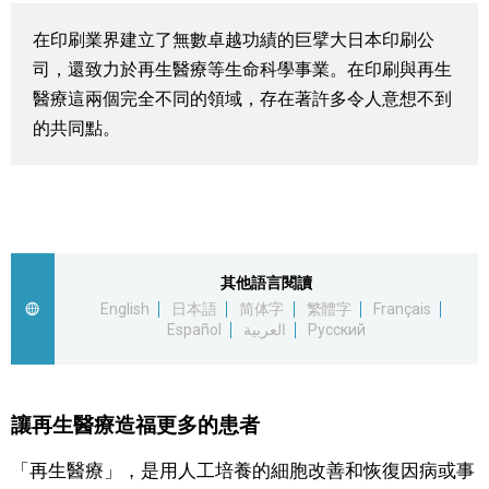
視覺日本
在印刷業界建立了無數卓越功績的巨擘大日本印刷公
司，還致力於再生醫療等生命科學事業。在印刷與再生
臺灣香港
醫療這兩個完全不同的領域，存在著許多令人意想不到
的共同點。
更多
人物訪談
official SNS
日本入門
其他語言閱讀
English
日本語
简体字
繁體字
Français
Español
العربية
Русский
政治外交
社會
讓再生醫療造福更多的患者
財經
「再生醫療」，是用人工培養的細胞改善和恢復因病或事