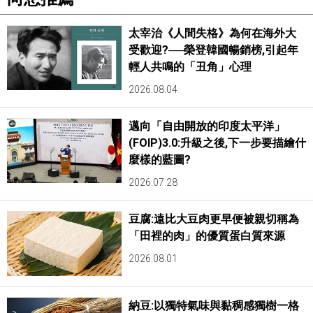
太宰治《人間失格》為何在海外大
受歡迎?──榮登韓國暢銷榜,引起年
輕人共鳴的「丑角」心理
2026.08.04
邁向「自由開放的印度太平洋」
(FOIP)3.0:升級之後,下一步要描繪什
麼樣的藍圖?
2026.07.28
豆腐:遠比大豆肉更早便被親切稱為
「田裡的肉」的優質蛋白質來源
2026.08.01
納豆:以獨特氣味與黏稠感獨樹一格