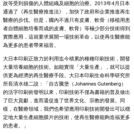
故等受到損傷的人體組織及細胞的治療。2013年4月日本
文化
通過了《再生醫療推進法》，加快了政府和企業推進再生
醫療的步伐。但是，國內不過只有皮膚、軟骨（移植用患
科學技術
者自體細胞培養而成的皮膚、軟骨）等極少部分技術得到
實際應用，這就要求展開一場技術革命，以使再生醫療能
生活
為更多的患者帶來福音。
大日本印刷正致力於利用迄今積累的種種印刷技術，開發
運動
大量培養細胞的技術。如能實現「大量生產」，就可以提
供更為經濟的再生醫療手段。大日本印刷生命科學研究所
娛樂
所長清水雄二說：「自古騰堡（Johannes Gutenberg）
的活字印刷術發明以來，印刷技術不僅為書籍的普及做出
教育
了巨大貢獻，進而還促進了世界文化、宗教的發展。同
樣，在醫療領域，我們也希望應用印刷技術開發出可以穩
工作勞動
定地大量生產細胞膜片的技術，使再生醫療能夠造福更多
的患者。」
家庭