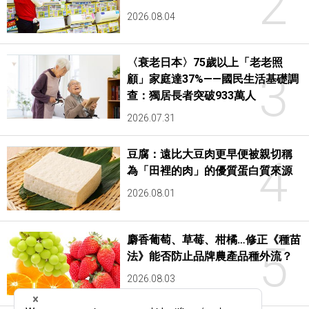
2
2026.08.04
〈衰老日本〉75歲以上「老老照
3
顧」家庭達37%——國民生活基礎調
查：獨居長者突破933萬人
2026.07.31
豆腐：遠比大豆肉更早便被親切稱
4
為「田裡的肉」的優質蛋白質來源
2026.08.01
麝香葡萄、草莓、柑橘…修正《種苗
5
法》能否防止品牌農產品種外流？
2026.08.03