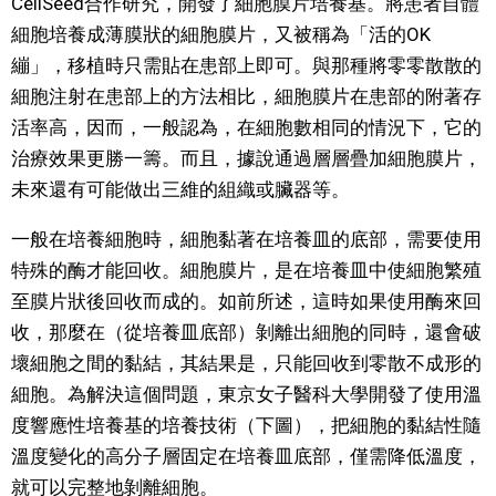
CellSeed合作研究，開發了細胞膜片培養基。將患者自體
細胞培養成薄膜狀的細胞膜片，又被稱為「活的OK
繃」，移植時只需貼在患部上即可。與那種將零零散散的
細胞注射在患部上的方法相比，細胞膜片在患部的附著存
活率高，因而，一般認為，在細胞數相同的情況下，它的
治療效果更勝一籌。而且，據說通過層層疊加細胞膜片，
未來還有可能做出三維的組織或臟器等。
一般在培養細胞時，細胞黏著在培養皿的底部，需要使用
特殊的酶才能回收。細胞膜片，是在培養皿中使細胞繁殖
至膜片狀後回收而成的。如前所述，這時如果使用酶來回
收，那麼在（從培養皿底部）剝離出細胞的同時，還會破
壞細胞之間的黏結，其結果是，只能回收到零散不成形的
細胞。為解決這個問題，東京女子醫科大學開發了使用溫
度響應性培養基的培養技術（下圖），把細胞的黏結性隨
溫度變化的高分子層固定在培養皿底部，僅需降低溫度，
就可以完整地剝離細胞。