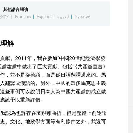
其他語言閱讀
繁體字
Français
Español
العربية
Русский
互理解
獻。2011年，我在參加“中國20世紀經濟學發
產黨建黨中做出了巨大貢獻。包括《共產黨宣言》
作，並不是從德語，而是從日語翻譯過來的。馬
人翻譯成漢語的。另外，中國的眾多馬克思主義
這些事例可以說明日本人為中國共產黨的成立做
應該予以重新評價。
，我認為也許存在著艱難曲折，但是整體上前途還
史、文化、地政學方面等有利條件之外，我還可