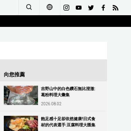
日本語
English
简体字
Français
向您推薦
Español
吉野山中的白色鑽石無比澄澈:
葛粉料理大彙集
العربية
2026.08.02
Русский
飽足感十足卻依然健康!日式食
材的代表選手:豆腐料理大匯集