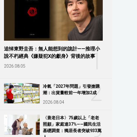
追悼東野圭吾：無人能想到的詭計——推理小
1
說不朽經典《嫌疑犯X的獻身》背後的故事
2026.08.05
2
冷氣「2027年問題」引發搶購
潮：出貨量較前一年增加2成
2026.08.04
〈衰老日本〉75歲以上「老老
照顧」家庭達37%——國民生活
基礎調查：獨居長者突破933萬
人