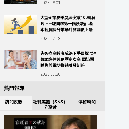
2026.08.01
大型企業夏季獎金突破100萬日
圓!——經團聯第一階段統計:基
本薪資調升帶動計算基數上漲
2026.07.13
失智症高齡者成為下手目標?:消
費諮詢件數創歷史次高,因訪問
販售與電話推銷引發糾紛
2026.07.20
熱門報導
訪問次數
社群媒體（SNS）
停留時間
分享數