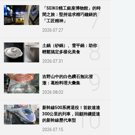
「SEIKO精工銀座博物館」的時
7
間之旅：堅持追求精巧鐘錶的
「工匠精神」
2026.07.27
8
土鍋（砂鍋）、雪平鍋：助你
輕鬆搞定多樣化美食
2026.07.31
9
吉野山中的白色鑽石無比澄
澈：葛粉料理大彙集
2026.08.02
新幹線500系將退役！首款速達
10
300公里的列車，回顧持續提速
的新幹線歷代車型
2026.07.15