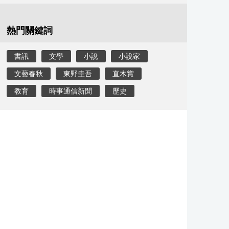
熱門關鍵詞
書訊
文學
小說
小說家
文藝春秋
東野圭吾
直木賞
教育
時事通信新聞
歷史