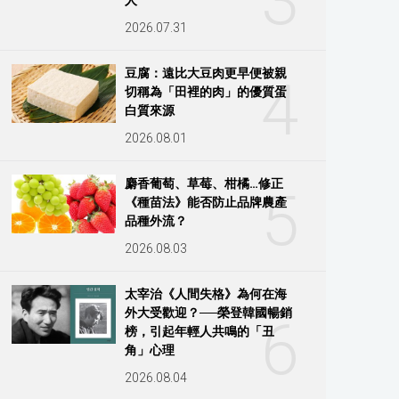
3
2026.07.31
豆腐：遠比大豆肉更早便被親
4
切稱為「田裡的肉」的優質蛋
白質來源
2026.08.01
麝香葡萄、草莓、柑橘…修正
5
《種苗法》能否防止品牌農產
品種外流？
2026.08.03
太宰治《人間失格》為何在海
外大受歡迎？──榮登韓國暢銷
6
榜，引起年輕人共鳴的「丑
角」心理
2026.08.04