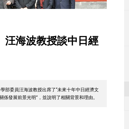
生活
運動
東京
、汪海波教授談中日經
編輯部通知
學部委員汪海波教授出席了“未來十年中日經濟文
化關係發展前景光明”，並說明了相關背景和理由。