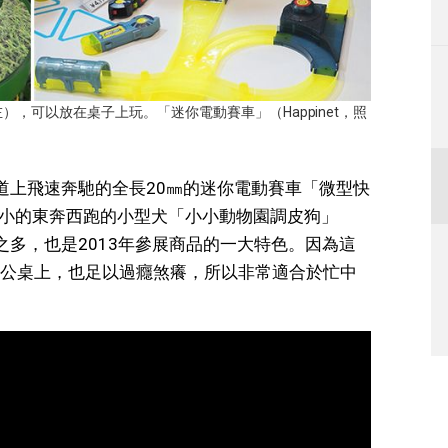
左），可以放在桌子上玩。「迷你電動賽車」（Happinet，照
道上飛速奔馳的全長20㎜的迷你電動賽車「微型快
指尖大小的東奔西跑的小型犬「小小動物園調皮狗」
數量之多，也是2013年參展商品的一大特色。因為這
公桌上，也足以過癮煞癢，所以非常適合於忙中