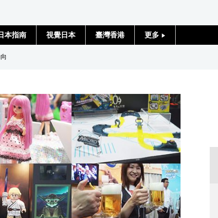
日本指南
視覺日本
臺灣香港
更多
人物訪談
動向
日本入門
政治外交
社會
財經
文化
科學技術