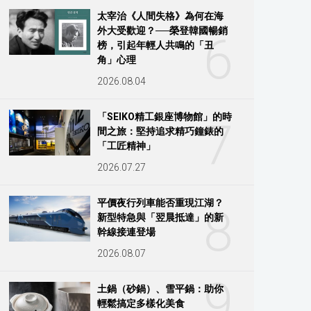
太宰治《人間失格》為何在海
外大受歡迎？──榮登韓國暢銷
6
榜，引起年輕人共鳴的「丑
角」心理
2026.08.04
「SEIKO精工銀座博物館」的時
7
間之旅：堅持追求精巧鐘錶的
「工匠精神」
2026.07.27
平價夜行列車能否重現江湖？
8
新型特急與「翌晨抵達」的新
幹線接連登場
2026.08.07
9
土鍋（砂鍋）、雪平鍋：助你
輕鬆搞定多樣化美食