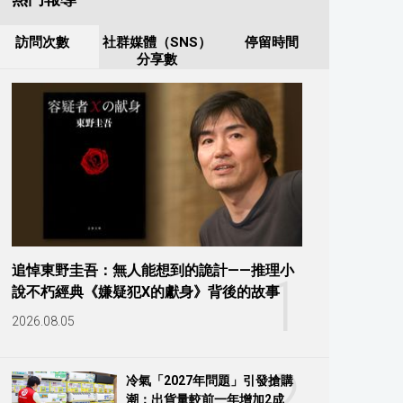
訪問次數
社群媒體（SNS）
停留時間
分享數
追悼東野圭吾：無人能想到的詭計——推理小
1
說不朽經典《嫌疑犯X的獻身》背後的故事
2026.08.05
2
冷氣「2027年問題」引發搶購
潮：出貨量較前一年增加2成