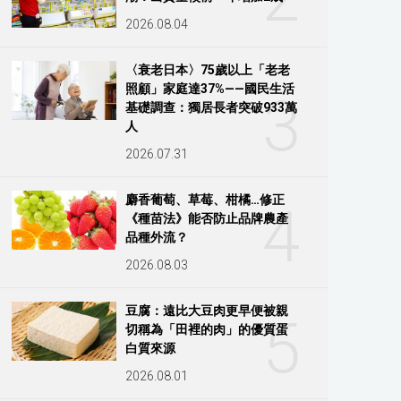
2026.08.04
〈衰老日本〉75歲以上「老老
照顧」家庭達37%——國民生活
3
基礎調查：獨居長者突破933萬
人
2026.07.31
麝香葡萄、草莓、柑橘…修正
4
《種苗法》能否防止品牌農產
品種外流？
2026.08.03
豆腐：遠比大豆肉更早便被親
5
切稱為「田裡的肉」的優質蛋
白質來源
2026.08.01