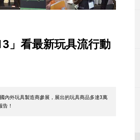
生活
運動
東京
13」看最新玩具流行動
編輯部通知
本國內外玩具製造商參展，展出的玩具商品多達3萬
報告！