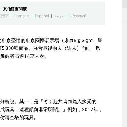
其他語言閱讀
繁體字
Français
Español
العربية
Русский
東京臺場的東京國際展示場（東京Big Sight）舉
萬5,000種商品。展會最後兩天（週末）面向一般
參觀者高達14萬人次。
分析說。其一，是「將引起共鳴而為人接受的
成玩具，這種傾向非常明顯。」例如，2012年，
仿晴空塔的玩具。