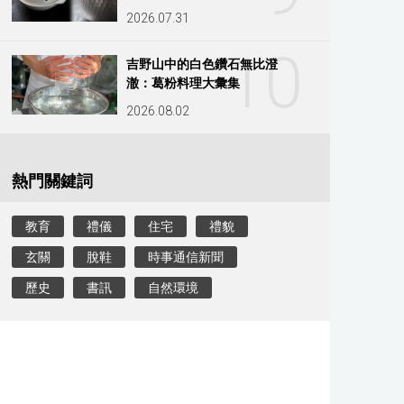
2026.07.31
10
吉野山中的白色鑽石無比澄
澈：葛粉料理大彙集
2026.08.02
熱門關鍵詞
教育
禮儀
住宅
禮貌
玄關
脫鞋
時事通信新聞
歷史
書訊
自然環境