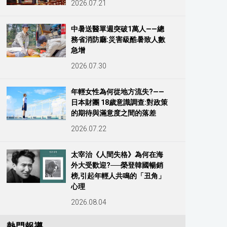
2026.07.21
中暑送醫單週突破1萬人——總
務省消防廳:災害級酷暑致人數
急增
2026.07.30
年輕女性為何從地方流失?——
日本財團 18歲意識調查:對政策
的期待與滿意度之間的落差
2026.07.22
太宰治《人間失格》為何在海
外大受歡迎?──榮登韓國暢銷
榜,引起年輕人共鳴的「丑角」
心理
2026.08.04
熱門報導