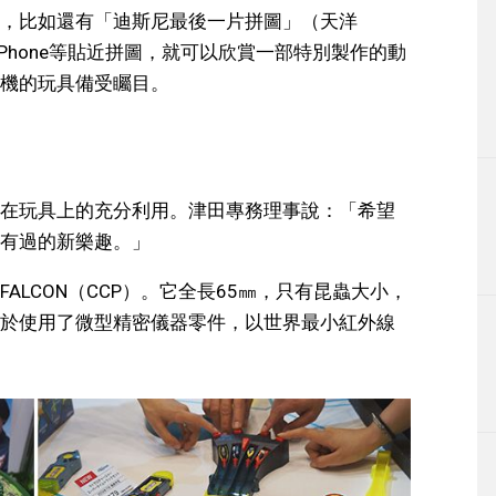
，比如還有「迪斯尼最後一片拼圖」（天洋
或iPhone等貼近拼圖，就可以欣賞一部特別製作的動
機的玩具備受矚目。
在玩具上的充分利用。津田專務理事說：「希望
有過的新樂趣。」
FALCON（CCP）。它全長65㎜，只有昆蟲大小，
於使用了微型精密儀器零件，以世界最小紅外線