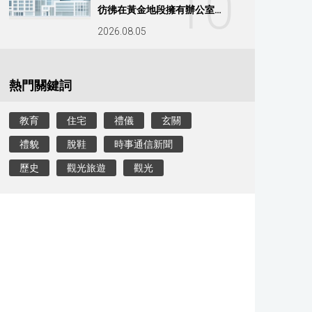
10
彷彿在黃金地段擁有辦公室…
2026.08.05
熱門關鍵詞
教育
住宅
禮儀
玄關
禮貌
脫鞋
時事通信新聞
歷史
觀光旅遊
觀光