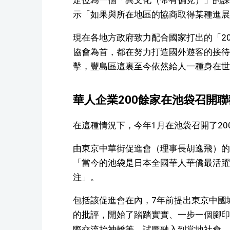
定位為一個「異文化（帶有偏見）」的課
示「如果與所在地區的協商取得某種進展
現在各地方政府致力配合國家打出的「20
協會為首，都在努力打造國外遊客的接待
擊，豐島區這裏至今依然給人一種身在世
華人企業200餘家在池袋召開
在這種情況下，今年1月在池袋召開了20
由東京中華街促進會（理事長胡逸飛）的
「當今的池袋是日本全國華人華僑最活躍
注」。
包括該促進會在內，7年前提出東京中國
的批評，開始了踏踏實實、一步一個腳印
際交流抬神轎等，試圖融入到當地社會。