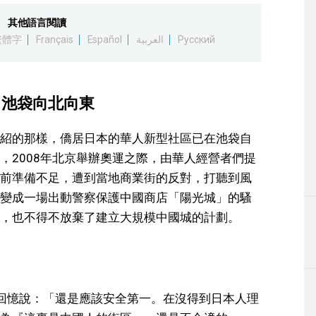
其他語言閱讀
繁體字
Français
Español
العربية
Русский
、池袋向北向東
紹的那樣，僑居日本的華人新型社區已在池袋自
，2008年北京舉辦奧運之際，由華人經營者們提
前準備不足，遭到當地商業街的反對，打聽到風
變成一場出動警察保護中國商店「陽光城」的騷
，也不得不放棄了建立大規模中國城的計劃。
回憶說：「還是應該安全第一。在沒得到日本人理