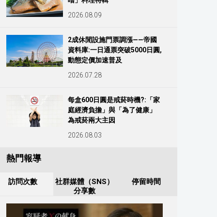
噌」料理特輯
2026.08.09
2成休閒設施門票調漲——帝國
資料庫:一日通票突破5000日圓,
動態定價加速普及
2026.07.28
每盒600日圓是戒菸時機?:「家
庭經濟負擔」與「為了健康」
為戒菸兩大主因
2026.08.03
熱門報導
訪問次數
社群媒體（SNS）
停留時間
分享數