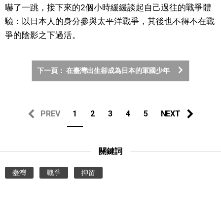
嚇了一跳，接下來的2個小時緩緩談起自己過往的戰爭體
驗：以日本人的身分參與太平洋戰爭，其後也不得不在戰
醫療健康
爭的陰影之下過活。
語言
下一頁： 在臺灣出生卻成為日本的軍國少年
東京
編輯部通知
PREV
1
2
3
4
5
NEXT
關鍵詞
臺灣
戰爭
抑留