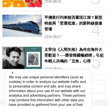
2026.08.03
平價夜行列車能否重現江湖？新型
4
特急與「翌晨抵達」的新幹線接連
登場
2026.08.07
太宰治《人間失格》為何在海外大
5
受歡迎？──榮登韓國暢銷榜，引起
年輕人共鳴的「丑角」心理
2026.08.04
更多