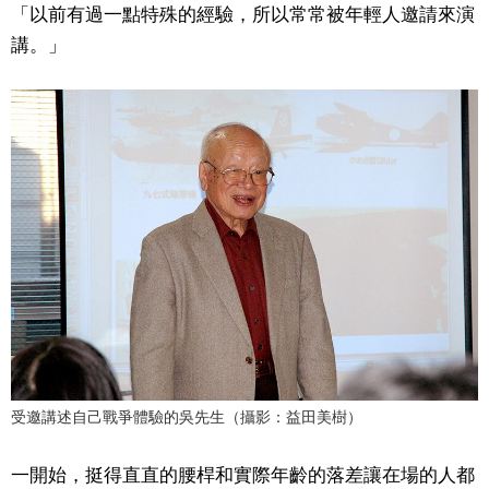
「以前有過一點特殊的經驗，所以常常被年輕人邀請來演
文化
講。」
科學技術
生活
運動
娛樂
教育
工作勞動
受邀講述自己戰爭體驗的吳先生（攝影：益田美樹）
一開始，挺得直直的腰桿和實際年齡的落差讓在場的人都
家庭