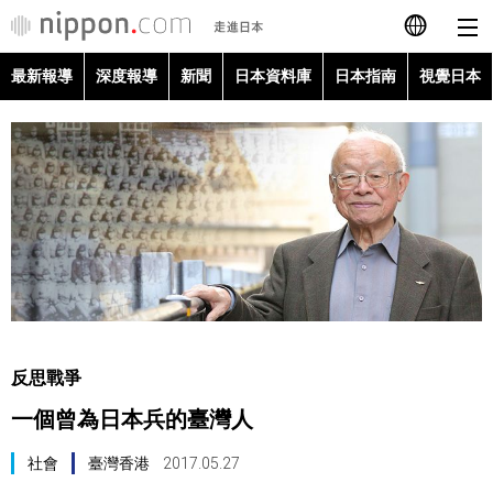
最新報導
深度報導
新聞
日本資料庫
日本指南
視覺日本
日本語
English
简体字
最新報導
Français
深度報導
Español
新聞
العربية
反思戰爭
日本資料庫
一個曾為日本兵的臺灣人
Русский
日本指南
社會
臺灣香港
2017.05.27