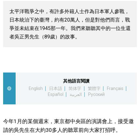
視覺日本
太平洋戰爭之中，有許多外籍人士作為日本軍人參戰，
日本統治下的臺灣，約有20萬人，但是對他們而言，戰
臺灣香港
爭並未結束在1945那一年。我們來聽聽其中的一位生還
者吳正男先生（89歲）的故事。
更多
人物訪談
official SNS
日本入門
其他語言閱讀
English
日本語
简体字
繁體字
Français
Español
العربية
Русский
政治外交
社會
今年1月的某個週末，東京都中央區的演講會上，接受邀
請的吳先生在大約30多人的聽眾前向大家打招呼。
財經