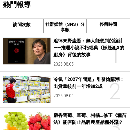
熱門報導
社群媒體（SNS）分
停留時間
訪問次數
享數
追悼東野圭吾：無人能想到的詭計
1
——推理小說不朽經典《嫌疑犯X的
獻身》背後的故事
2026.08.05
冷氣「2027年問題」引發搶購潮：
2
出貨量較前一年增加2成
2026.08.04
麝香葡萄、草莓、柑橘…修正《種苗
3
法》能否防止品牌農產品種外流？