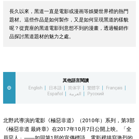
視覺日本
長久以來，黑道一直是電影或漫画等娛樂世界裡的熱門
題材。這些作品是如何製作，又是如何呈現黑道的樣貌
臺灣香港
呢？從賣座的黑道電影到意想不到的漫畫，透過暢銷作
品探討黑道題材的魅力之處。
更多
人物訪談
official SNS
日本入門
其他語言閱讀
English
日本語
简体字
繁體字
Français
Español
العربية
Русский
政治外交
社會
北野武導演的電影《極惡非道》（2010年）系列，第3部
《極惡非道 最終章》在2017年10月7日公開上映。「全
財經
員惡人」――如同第1部的宣傳標語，電影裡描寫激烈的