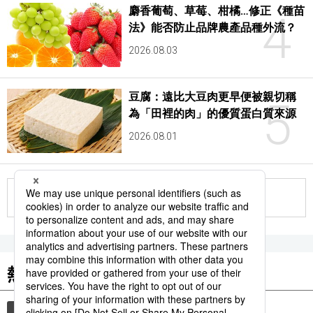
麝香葡萄、草莓、柑橘…修正《種苗
4
法》能否防止品牌農產品種外流？
2026.08.03
豆腐：遠比大豆肉更早便被親切稱
5
為「田裡的肉」的優質蛋白質來源
2026.08.01
更多
熱門關鍵詞
歷史
防災
時事通信新聞
氣候變動