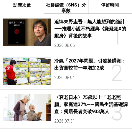
社群媒體（SNS）分
停留時間
訪問次數
享數
追悼東野圭吾：無人能想到的詭計
1
——推理小說不朽經典《嫌疑犯X的
獻身》背後的故事
2026.08.05
冷氣「2027年問題」引發搶購潮：
2
出貨量較前一年增加2成
2026.08.04
〈衰老日本〉75歲以上「老老照
3
顧」家庭達37%——國民生活基礎調
查：獨居長者突破933萬人
2026.07.31