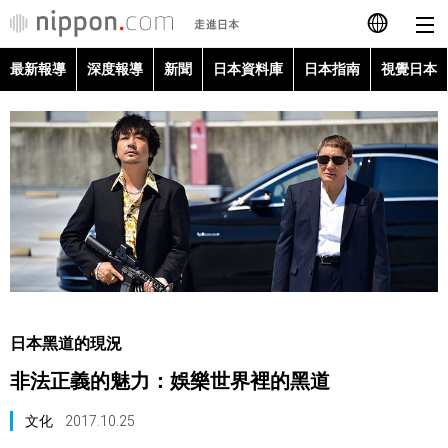
最新報導
深度報導
新聞
日本資料庫
日本指南
視覺日本
日本語
English
简体字
最新報導
Français
深度報導
Español
新聞
العربية
日本黑道的現況
日本資料庫
非法正義的魅力：娛樂世界裡的黑道
Русский
日本指南
文化
2017.10.25