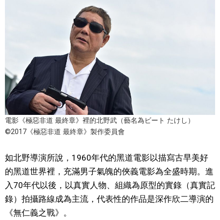
醫療健康
語言
東京
編輯部通知
電影《極惡非道 最終章》裡的北野武（藝名為ビート たけし）
©2017《極惡非道 最終章》製作委員會
如北野導演所說，1960年代的黑道電影以描寫古早美好
的黑道世界裡，充滿男子氣魄的俠義電影為全盛時期。進
入70年代以後，以真實人物、組織為原型的實錄（真實記
錄）拍攝路線成為主流，代表性的作品是深作欣二導演的
《無仁義之戰》。