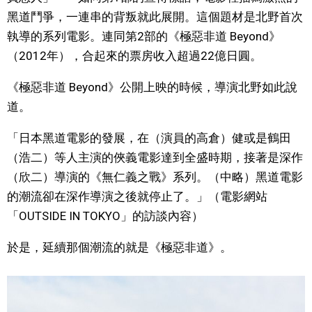
黑道鬥爭，一連串的背叛就此展開。這個題材是北野首次
文化
執導的系列電影。連同第2部的《極惡非道 Beyond》
（2012年），合起來的票房收入超過22億日圓。
科學技術
《極惡非道 Beyond》公開上映的時候，導演北野如此說
生活
道。
「日本黑道電影的發展，在（演員的高倉）健或是鶴田
運動
（浩二）等人主演的俠義電影達到全盛時期，接著是深作
（欣二）導演的《無仁義之戰》系列。（中略）黑道電影
娛樂
的潮流卻在深作導演之後就停止了。」（電影網站
「OUTSIDE IN TOKYO」的訪談內容）
教育
於是，延續那個潮流的就是《極惡非道》。
工作勞動
家庭