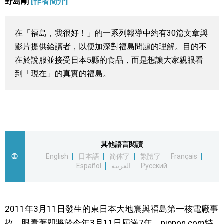
野島剛
[作者簡介]
視覺日本
在「福島，我很好！」的一系列報導中約有30篇文章與
臺灣香港
影片提供給讀者，以便加深對福島問題的理解。目的不
在於說服並接受日本5縣的食品，而是想讓大家親眼看
更多
到「現在」的真實的福島。
人物訪談
official SNS
日本入門
其他語言閱讀
政治外交
English
日本語
简体字
繁體字
Français
Español
العربية
Русский
社會
2011年3月11日發生的東日本大地震與福島第一核電廠事
財經
故，眼看著即將於今年3月11日屆滿7年，nippon.com特