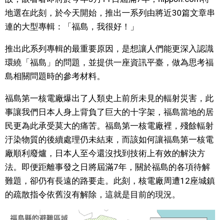
地選在此刻，於今天開始，推出一系列由將近30篇文章串
文化
連的大型專輯：「福島，我很好！」
科學技術
推出此系列專輯的最重要原因，是想讓人們能更深入認識
環繞「福島」的問題，並提供一座資訊平臺，做為思考福
生活
島相關問題時的參考材料。
福島第一核電廠爆出了人類史上前所未見的輻射災害，此
運動
事讓我們日本人身上背負了巨大的十字架，福島當地的居
民更為此承受莫大的痛苦。福島第一核電廠裡，殘餘輻射
娛樂
汙染物質的後續處理仍未結束，而該如何讓福島第一核電
廠順利廢爐，日本人至今還沒找到技術上有效的解決方
教育
法。即便距離事發之日將屆滿7年，關於福島的各項待解
難題，卻仍有長遠的路要走。此刻，核電廠周遭12座城鎮
工作勞動
的疏散指令依舊沒有解除，這就是目前的現況。
家庭