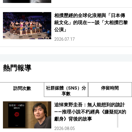
相撲歷經的全球化浪潮與「日本傳
統文化」的現在——談「大相撲巴黎
公演」
2026.07.17
熱門報導
社群媒體（SNS）分
停留時間
訪問次數
享數
追悼東野圭吾：無人能想到的詭計
1
——推理小說不朽經典《嫌疑犯X的
獻身》背後的故事
2026.08.05