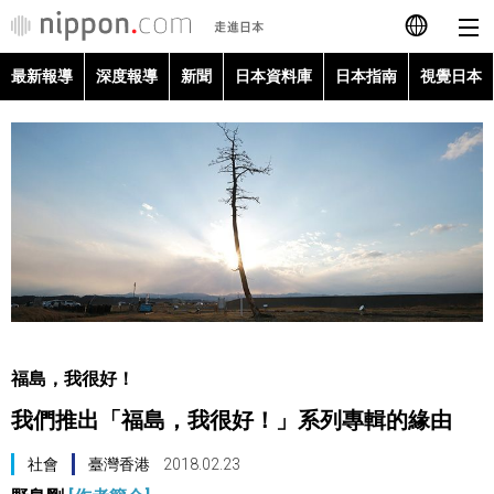
最新報導
深度報導
新聞
日本資料庫
日本指南
視覺日本
日本語
English
简体字
最新報導
Français
深度報導
Español
新聞
العربية
福島，我很好！
日本資料庫
我們推出「福島，我很好！」系列專輯的緣由
Русский
日本指南
社會
臺灣香港
2018.02.23