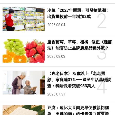
冷氣「2027年問題」引發搶購潮：
2
出貨量較前一年增加2成
2026.08.04
麝香葡萄、草莓、柑橘…修正《種苗
3
法》能否防止品牌農產品種外流？
2026.08.03
〈衰老日本〉75歲以上「老老照
4
顧」家庭達37%——國民生活基礎調
查：獨居長者突破933萬人
2026.07.31
豆腐：遠比大豆肉更早便被親切稱
為「田裡的肉」的優質蛋白質來源