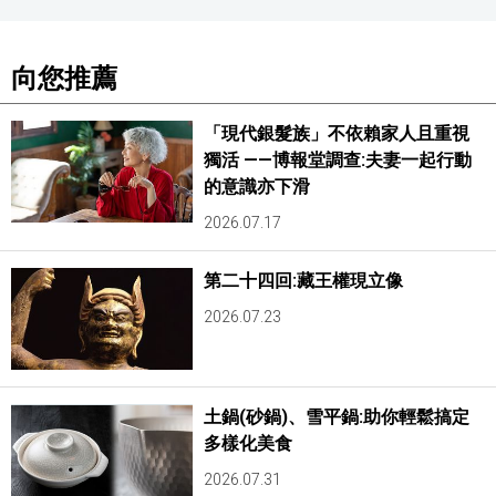
向您推薦
「現代銀髮族」不依賴家人且重視
獨活 ——博報堂調查:夫妻一起行動
的意識亦下滑
2026.07.17
第二十四回:藏王權現立像
2026.07.23
土鍋(砂鍋)、雪平鍋:助你輕鬆搞定
多樣化美食
2026.07.31