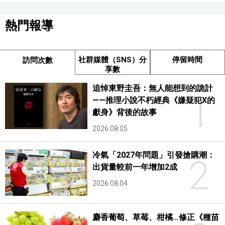
熱門報導
社群媒體（SNS）分
停留時間
訪問次數
享數
追悼東野圭吾：無人能想到的詭計
1
——推理小說不朽經典《嫌疑犯X的
獻身》背後的故事
2026.08.05
冷氣「2027年問題」引發搶購潮：
2
出貨量較前一年增加2成
2026.08.04
麝香葡萄、草莓、柑橘…修正《種苗