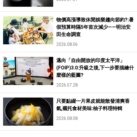
物價高漲導致休閒娛樂趨向節約?:暑
假預算時隔5年首次減少——明治安
田生命調查
2026.08.06
邁向「自由開放的印度太平洋」
(FOIP)3.0:升級之後,下一步要描繪什
麼樣的藍圖?
2026.07.28
只要點綴一片果皮就能散發清爽香
氣,襯托食材美味:柚子料理特輯
2026.08.08