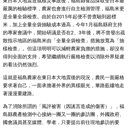
東日本大地震造成核災事故後，福島縣食品採取全日本最
嚴厲的檢驗標準，農家也會進行自主檢測管理，福島米更
醫療健康
是全量全袋檢查。由於自2015年起便不曾查驗到超標
米，加上全量全袋抽驗成本過高，今年1月福島縣府主持
語言
的專家會議中，開始研議是否在2、3年後，將不曾發出疏
散指示地區的福島米由「全量全袋檢查」措施放寬為「抽
東京
樣檢查」。但這項明明可以減輕農家負擔的措施，卻沒有
得到全面的支持，希望繼續執行嚴格檢查以消除外界疑慮
編輯部通知
的看法仍然強烈。
這就是福島農家在東日本大地震後的現況，農民一面嚴格
要求著自己，一面承擔著外界的異樣眼光，篳路藍縷地走
著漫漫重建路。
為了消除所謂的「風評被害（因謠言造成的傷害）」，福
島縣農產檢測中心接納一團又一團的參訪團，外國政府、
國會議員甚至媒體、學者，只要提出前往現地參訪的要