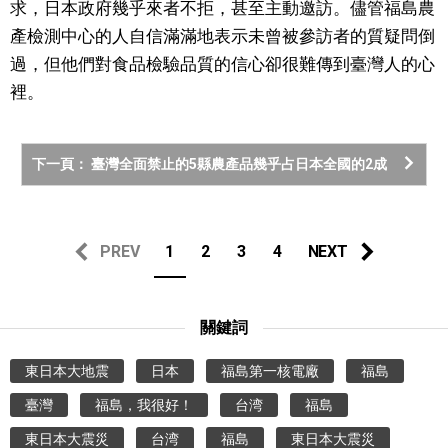
求，日本政府幾乎來者不拒，甚至主動邀訪。儘管福島農
產檢測中心的人自信滿滿地表示未曾被參訪者的質疑問倒
過，但他們對食品檢驗品質的信心卻很難傳到臺灣人的心
裡。
下一頁： 臺灣全面禁止的5縣農產品幾乎占日本全國的2成
PREV
1
2
3
4
NEXT
關鍵詞
東日本大地震
日本
福島第一核電廠
福島
臺灣
福島，我很好！
台湾
福島
東日本大震災
台湾
福島
東日本大震災