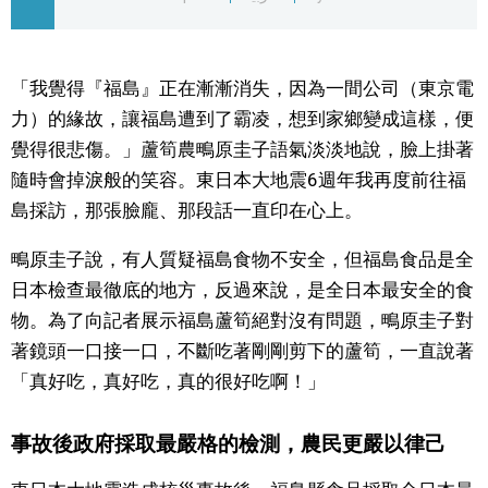
文化
「我覺得『福島』正在漸漸消失，因為一間公司（東京電
科學技術
力）的緣故，讓福島遭到了霸凌，想到家鄉變成這樣，便
覺得很悲傷。」蘆筍農鴫原圭子語氣淡淡地說，臉上掛著
生活
隨時會掉淚般的笑容。東日本大地震6週年我再度前往福
島採訪，那張臉龐、那段話一直印在心上。
運動
鴫原圭子說，有人質疑福島食物不安全，但福島食品是全
娛樂
日本檢查最徹底的地方，反過來說，是全日本最安全的食
物。為了向記者展示福島蘆筍絕對沒有問題，鴫原圭子對
著鏡頭一口接一口，不斷吃著剛剛剪下的蘆筍，一直說著
教育
「真好吃，真好吃，真的很好吃啊！」
工作勞動
事故後政府採取最嚴格的檢測，農民更嚴以律己
家庭