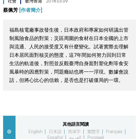
社會
臺灣香港
2018.03.09
視覺日本
蔡佩芳
[作者簡介]
臺灣香港
福島核電廠事故發生後，日本政府和專家如何研議出管
制風險食品的對策；災區周圍的食材在日本全國的上市
更多
與流通、人民的接受度又有什麼變化。試著實際去理解
日本居民面對核災的態度，這7年間如何努力回到日常
人物訪談
生活的軌道後，對照並反觀臺灣自身面對塑化劑等食安
official SNS
風暴時的因應對策，問題癥結也將一一浮現。數據會說
日本入門
話，但將心比心的信賴，是否也是打破僵局的一環。
政治外交
社會
其他語言閱讀
English
日本語
简体字
繁體字
Français
財經
Español
العربية
Русский