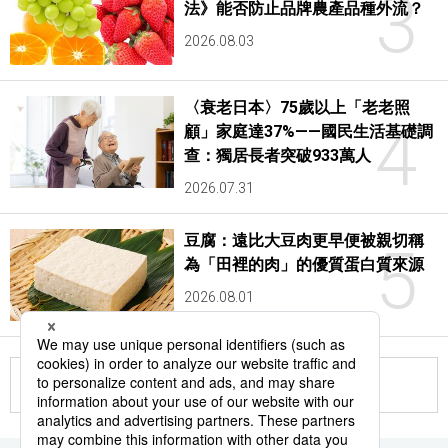
3
法》能否防止品牌農產品種外流？
2026.08.03
〈衰老日本〉75歲以上「老老照
4
顧」家庭達37%——國民生活基礎調
查：獨居長者突破933萬人
2026.07.31
豆腐：遠比大豆肉更早便被親切稱
5
為「田裡的肉」的優質蛋白質來源
2026.08.01
更多