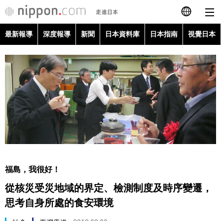
最新報導
深度報導
新聞
日本資料庫
日本指南
視覺日本
日本語
English
简体字
最新報導
Français
深度報導
Español
新聞
العربية
福島，我很好！
日本資料庫
從核災受災地域的界定、檢測制度及時序變遷，
Русский
思考自身所處的食安環境
日本指南