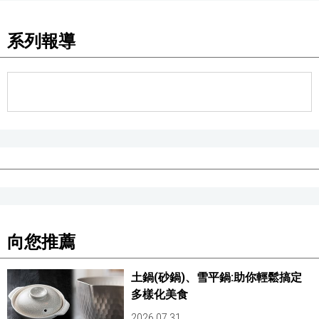
系列報導
向您推薦
土鍋(砂鍋)、雪平鍋:助你輕鬆搞定
多樣化美食
2026.07.31