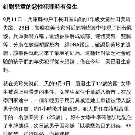
針對兒童的惡性犯罪時有發生
文化
9月11日，兵庫縣神戶市長田區6歲的1年級女童生田美玲
失蹤。23日，警察在美玲家附近的雜樹叢中發現了部分屍
科學技術
骸。兵庫縣警方稱，遺體被肢解成頭部、連體雙臂、雙腿
等，分裝在數個塑膠袋內，經DNA鑑定，確認是美玲的遺
生活
體，該事件就此迎來了最壞的結局。這種針對缺乏社會經
驗的孩子們的卑劣犯罪從未絕跡，僅在今年，業已發生多
運動
起。
娛樂
就在美玲失蹤前二天的9月9日，還發生了12歲的國1女學
生被逼上車帶走的事件。女學生家住千葉縣八街市，在放
教育
學回家途中，一個年輕男子用刀具威逼她上車後被帶入該
男子的住處，約1小時後才被放走。犯人是住在該縣富里
工作勞動
市的一名無業男子（25歲）。好在女學生準確無誤地記住
了車牌號碼，次日該男子因涉嫌「以猥褻為目的綁架、非
家庭
法監禁、強行猥褻」而被逮捕。