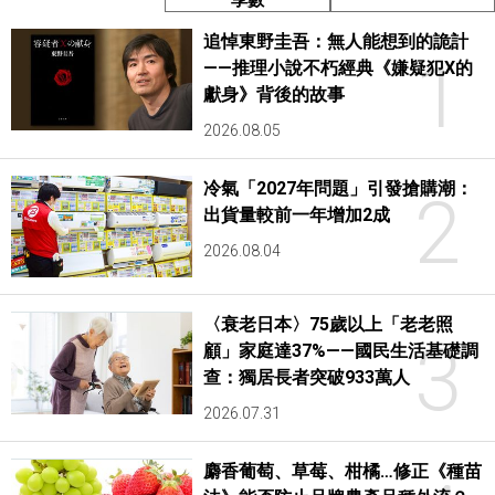
享數
追悼東野圭吾：無人能想到的詭計
1
——推理小說不朽經典《嫌疑犯X的
獻身》背後的故事
2026.08.05
冷氣「2027年問題」引發搶購潮：
2
出貨量較前一年增加2成
2026.08.04
〈衰老日本〉75歲以上「老老照
3
顧」家庭達37%——國民生活基礎調
查：獨居長者突破933萬人
2026.07.31
麝香葡萄、草莓、柑橘…修正《種苗