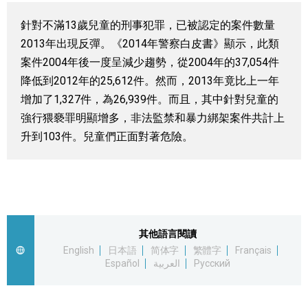
視覺日本
針對不滿13歲兒童的刑事犯罪，已被認定的案件數量
2013年出現反彈。《2014年警察白皮書》顯示，此類
臺灣香港
案件2004年後一度呈減少趨勢，從2004年的37,054件
降低到2012年的25,612件。然而，2013年竟比上一年
更多
增加了1,327件，為26,939件。而且，其中針對兒童的
強行猥褻罪明顯增多，非法監禁和暴力綁架案件共計上
升到103件。兒童們正面對著危險。
人物訪談
official SNS
日本入門
政治外交
其他語言閱讀
English
日本語
简体字
繁體字
Français
社會
Español
العربية
Русский
財經