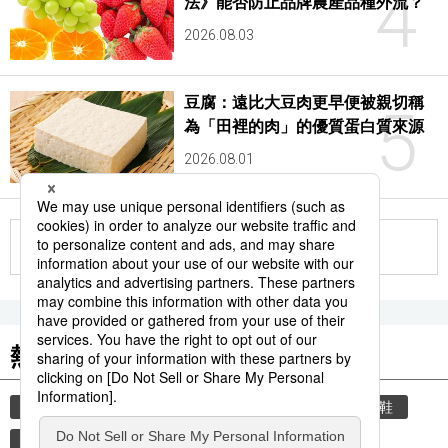
4
法》能否防止品牌農產品種外流？
2026.08.03
豆腐：遠比大豆肉更早便被親切稱
5
為「田裡的肉」的優質蛋白質來源
2026.08.01
更多
熱門關鍵詞
教育
禮儀
禮貌
住宅
玄關
脫鞋
時事通信新聞
歷史
江戶時代
浮世繪