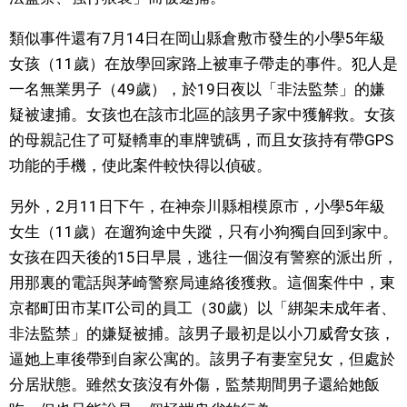
類似事件還有7月14日在岡山縣倉敷市發生的小學5年級
醫療健康
女孩（11歲）在放學回家路上被車子帶走的事件。犯人是
一名無業男子（49歲），於19日夜以「非法監禁」的嫌
語言
疑被逮捕。女孩也在該市北區的該男子家中獲解救。女孩
的母親記住了可疑轎車的車牌號碼，而且女孩持有帶GPS
東京
功能的手機，使此案件較快得以偵破。
編輯部通知
另外，2月11日下午，在神奈川縣相模原市，小學5年級
女生（11歲）在遛狗途中失蹤，只有小狗獨自回到家中。
女孩在四天後的15日早晨，逃往一個沒有警察的派出所，
用那裏的電話與茅崎警察局連絡後獲救。這個案件中，東
京都町田市某IT公司的員工（30歲）以「綁架未成年者、
非法監禁」的嫌疑被捕。該男子最初是以小刀威脅女孩，
逼她上車後帶到自家公寓的。該男子有妻室兒女，但處於
分居狀態。雖然女孩沒有外傷，監禁期間男子還給她飯