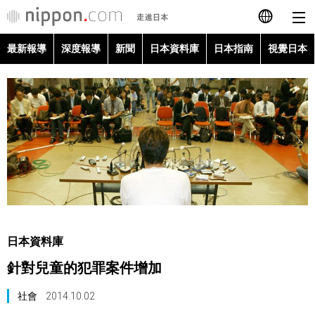
最新報導
深度報導
新聞
日本資料庫
日本指南
視覺日本
日本語
English
简体字
最新報導
Français
深度報導
Español
新聞
العربية
日本資料庫
日本資料庫
針對兒童的犯罪案件增加
Русский
日本指南
社會
2014.10.02