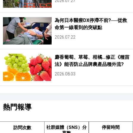
2026.07.27
為何日本醫療DX停滯不前?──從救
命第一線看到的突破點
2026.07.22
麝香葡萄、草莓、柑橘...修正《種苗
法》能否防止品牌農產品種外流?
2026.08.03
熱門報導
社群媒體（SNS）分
停留時間
訪問次數