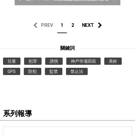
PREV
1
2
NEXT
關鍵詞
兒童
犯罪
誘拐
神戶市場田區
美鈴
GPS
防犯
監禁
禁止法
系列報導