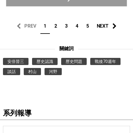
PREV
1
2
3
4
5
NEXT
關鍵詞
安倍晉三
歷史認識
歷史問題
戰後70週年
談話
村山
河野
系列報導