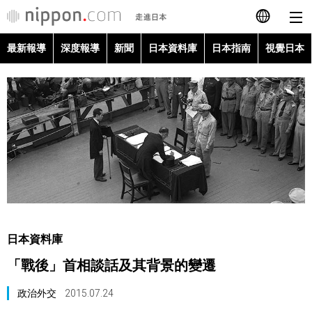
最新報導
深度報導
新聞
日本資料庫
日本指南
視覺日本
日本語
English
简体字
最新報導
Français
深度報導
Español
新聞
العربية
日本資料庫
日本資料庫
「戰後」首相談話及其背景的變遷
Русский
日本指南
政治外交
2015.07.24