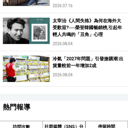
2026.07.16
太宰治《人間失格》為何在海外大
受歡迎?──榮登韓國暢銷榜,引起年
輕人共鳴的「丑角」心理
2026.08.04
冷氣「2027年問題」引發搶購潮:出
貨量較前一年增加2成
2026.08.04
熱門報導
社群媒體（SNS）分
停留時間
訪問次數