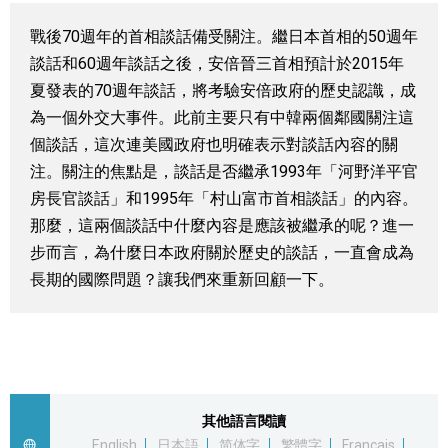
視覺日本
戰後70週年的首相談話備受關注。繼日本首相的50週年
談話和60週年談話之後，安倍晉三首相預計於2015年
臺灣香港
夏發表的70週年談話，將考驗安倍政府的歷史認識，成
為一個外交大事件。此前主要只有中韓兩個鄰國關注這
更多
個談話，這次連美國政府也明確表示對談話內容的關
注。關注的焦點是，談話是否繼承1993年「河野洋平官
房長官談話」和1995年「村山富市首相談話」的內容。
人物訪談
official SNS
那麼，這兩個談話中什麼內容是應該被繼承的呢？進一
步而言，為什麼日本政府關於歷史的談話，一直會成為
日本入門
長期的國際問題？讓我們來重新回顧一下。
政治外交
社會
其他語言閱讀
財經
English
日本語
简体字
繁體字
Français