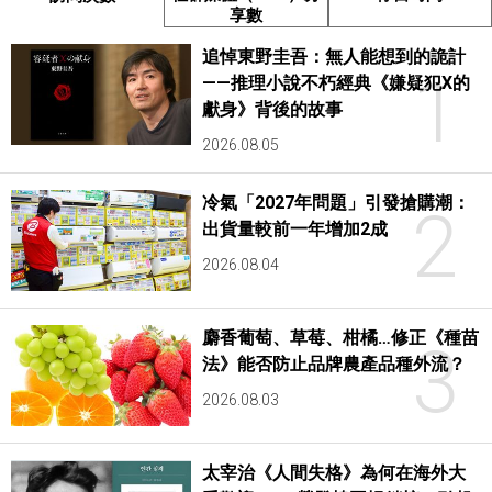
享數
追悼東野圭吾：無人能想到的詭計
1
——推理小說不朽經典《嫌疑犯X的
獻身》背後的故事
2026.08.05
冷氣「2027年問題」引發搶購潮：
2
出貨量較前一年增加2成
2026.08.04
麝香葡萄、草莓、柑橘…修正《種苗
3
法》能否防止品牌農產品種外流？
2026.08.03
太宰治《人間失格》為何在海外大