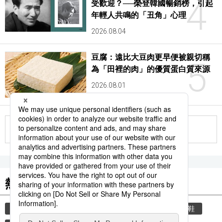
4
受歡迎？──榮登韓國暢銷榜，引起
年輕人共鳴的「丑角」心理
2026.08.04
豆腐：遠比大豆肉更早便被親切稱
5
為「田裡的肉」的優質蛋白質來源
2026.08.01
更多
熱門關鍵詞
教育
禮儀
禮貌
住宅
玄關
脫鞋