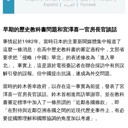
Español
العربية
Русский
文化
科學技術
早期的歷史教科書問題和宮澤喜一官房長官談話
事情起於1982年。當時日本的主要新聞媒體集中報道了
生活
這麼一條消息：在高中歷史教科書的審定過程中，文部省
要求把「侵略（中國）華北」的表述修改為「進入華
運動
北」。事實上，這是源於電視臺記者在聯合採訪中有所誤
解引發的誤報。但中國提出抗議，遂成為外交問題。
娛樂
當時的鈴木善幸政府，以存在這一事實為前提，發表了宮
教育
澤喜一官房長官談話。鈴木首相進而訪華謝罪。並在教科
書審定標準中加入了一條所謂的「近鄰各國條款」，即
工作勞動
「在對待與近鄰亞洲各國之間的近現代歷史事件上，有必
要從國際理解和國際協調的角度加以考慮」。
家庭