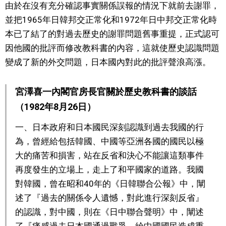
由於在沒有充分確認事實關係誤報的情況下就前去謝罪，
並把1965年日韓邦交正常化和1972年日中邦交正常化時
醫療健康
本已了結了的對過去歷史的謝罪問題舊事重提，正式認可
因他國的批評而修改教科書的內容，這就使歷史認識問題
語言
變成了新的外交問題，日本國內對此的批評聲浪高漲。
東京
宮澤喜一內閣官房長官關於歷史教科書的談話
（1982年8月26日）
編輯部通知
一、日本政府和日本國民深刻認識到過去我國的行
為，曾經給包括韓國、中國等亞洲各國的國民以極
大的痛苦和損害，站在反省和決心不能讓這類事件
再度發生的立場上，走上了和平國家的道路。我國
對韓國，曾在昭和40年的《日韓聯合公報》中，闡
述了『過去的關係令人遺憾，對此進行深刻反省』
的認識，對中國，則在《日中聯合聲明》中，闡述