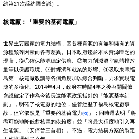
約第21次締約國會議）。
核電廠：「重要的基荷電廠」
世界主要國家的電力結構，因各種資源的有無和擁有的資
源種類等因素而各有差異。日本政府鑑於本國資源匱乏的
現狀，從①確保能源穩定供應、②努力削減溫室氣體排放
量等以保護環境、③對經濟和就業的影響、④吸取東電福
島第一核電廠教訓等各個角度加以綜合判斷，力求實現電
源的多樣化。2014年4月，政府在時隔4年之後召開閣僚
會議確定了作為今後長遠能源政策指針的「能源基本計
劃」，明確了核電廠的地位，儘管經歷了福島核電廠事
故，但它依然是「重要的基荷電力
」；同時還表明「將
(*3)
盡可能地降低對核電的依賴度」並「將最大程度地引入再
生能源」（安倍晉三首相）。不過，電力結構方案的製定