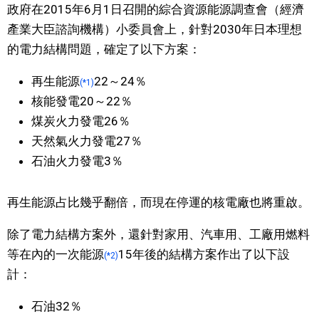
政府在2015年6月1日召開的綜合資源能源調查會（經濟
文化
產業大臣諮詢機構）小委員會上，針對2030年日本理想
的電力結構問題，確定了以下方案：
科學技術
再生能源
22～24％
(*1)
核能發電20～22％
生活
煤炭火力發電26％
天然氣火力發電27％
運動
石油火力發電3％
娛樂
再生能源占比幾乎翻倍，而現在停運的核電廠也將重啟。
教育
除了電力結構方案外，還針對家用、汽車用、工廠用燃料
等在內的一次能源
15年後的結構方案作出了以下設
(*2)
工作勞動
計：
石油32％
家庭