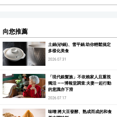
向您推薦
土鍋(砂鍋)、雪平鍋:助你輕鬆搞定
多樣化美食
2026.07.31
「現代銀髮族」不依賴家人且重視
獨活 ——博報堂調查:夫妻一起行動
的意識亦下滑
2026.07.17
味噌:將大豆發酵、熟成而成的和食