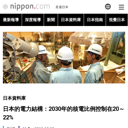
最新報導
深度報導
新聞
日本資料庫
日本指南
視覺日本
日本語
English
简体字
最新報導
Français
深度報導
Español
新聞
العربية
日本資料庫
日本資料庫
日本的電力結構：2030年的核電比例控制在20～
Русский
22%
日本指南