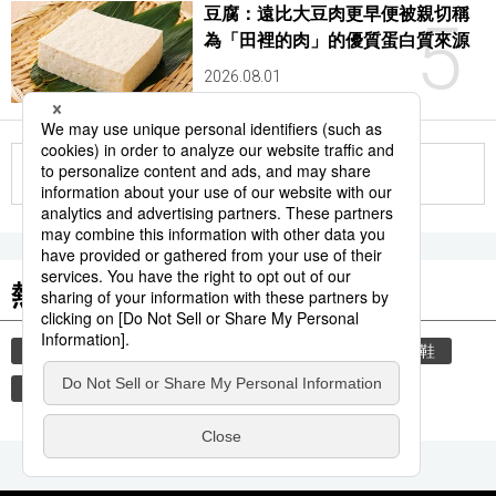
豆腐：遠比大豆肉更早便被親切稱
5
為「田裡的肉」的優質蛋白質來源
2026.08.01
更多
熱門關鍵詞
教育
禮儀
禮貌
住宅
玄關
脫鞋
時事通信新聞
歷史
觀光旅遊
藝術