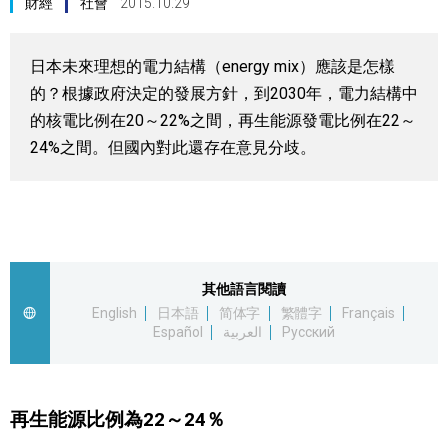
財經
社會
2015.10.29
視覺日本
日本未來理想的電力結構（energy mix）應該是怎樣
臺灣香港
的？根據政府決定的發展方針，到2030年，電力結構中
的核電比例在20～22%之間，再生能源發電比例在22～
更多
24%之間。但國內對此還存在意見分歧。
人物訪談
official SNS
日本入門
其他語言閱讀
政治外交
English
日本語
简体字
繁體字
Français
Español
العربية
Русский
社會
再生能源比例為22～24％
財經