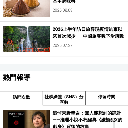
基本調味料
2026.08.09
2026上半年訪日旅客現疫情結束以
來首次減少——中國旅客數下滑所致
2026.07.27
熱門報導
社群媒體（SNS）分
停留時間
訪問次數
享數
追悼東野圭吾：無人能想到的詭計
1
——推理小說不朽經典《嫌疑犯X的
獻身》背後的故事