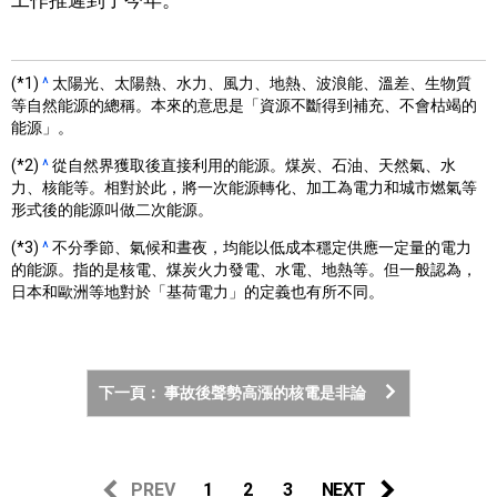
工作推遲到了今年。
(*1)
^
太陽光、太陽熱、水力、風力、地熱、波浪能、溫差、生物質
等自然能源的總稱。本來的意思是「資源不斷得到補充、不會枯竭的
能源」。
(*2)
^
從自然界獲取後直接利用的能源。煤炭、石油、天然氣、水
力、核能等。相對於此，將一次能源轉化、加工為電力和城市燃氣等
形式後的能源叫做二次能源。
(*3)
^
不分季節、氣候和晝夜，均能以低成本穩定供應一定量的電力
的能源。指的是核電、煤炭火力發電、水電、地熱等。但一般認為，
日本和歐洲等地對於「基荷電力」的定義也有所不同。
下一頁： 事故後聲勢高漲的核電是非論
PREV
1
2
3
NEXT