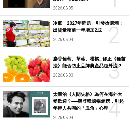
2026.08.05
冷氣「2027年問題」引發搶購潮：
2
出貨量較前一年增加2成
2026.08.04
麝香葡萄、草莓、柑橘…修正《種苗
3
法》能否防止品牌農產品種外流？
2026.08.03
太宰治《人間失格》為何在海外大
4
受歡迎？──榮登韓國暢銷榜，引起
年輕人共鳴的「丑角」心理
2026.08.04