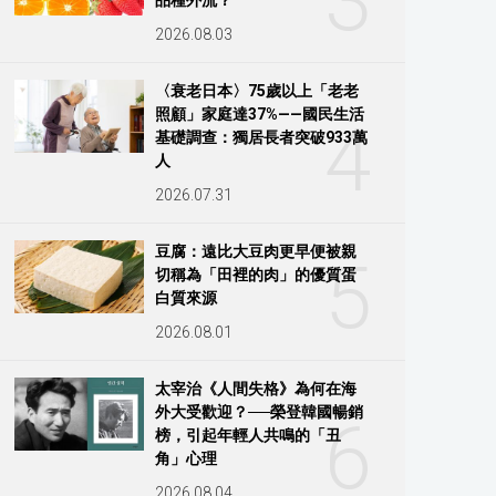
3
2026.08.03
〈衰老日本〉75歲以上「老老
照顧」家庭達37%——國民生活
4
基礎調查：獨居長者突破933萬
人
2026.07.31
豆腐：遠比大豆肉更早便被親
5
切稱為「田裡的肉」的優質蛋
白質來源
2026.08.01
太宰治《人間失格》為何在海
外大受歡迎？──榮登韓國暢銷
6
榜，引起年輕人共鳴的「丑
角」心理
2026.08.04