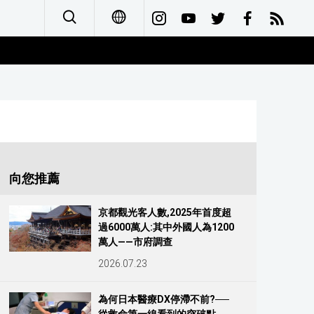
日本語
English
简体字
Français
向您推薦
Español
京都觀光客人數,2025年首度超
過6000萬人:其中外國人為1200
العربية
萬人——市府調查
2026.07.23
Русский
為何日本醫療DX停滯不前?──