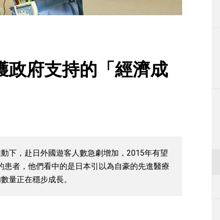
生活
運動
東京
獲政府支持的「經濟成
編輯部通知
動下，赴日外國遊客人數急劇增加，2015年有望
診的患者，他們看中的是日本引以為自豪的先進醫療
的數量正在穩步成長。