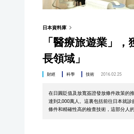
日本資料庫
「醫療旅遊業」，
長領域」
財經
科學
技術
2016.02.25
在日圓貶值及放寬簽證發放條件政策的推
達到2,000萬人。這裏包括前往日本就
條件和精確性高的檢查技術，這部分人