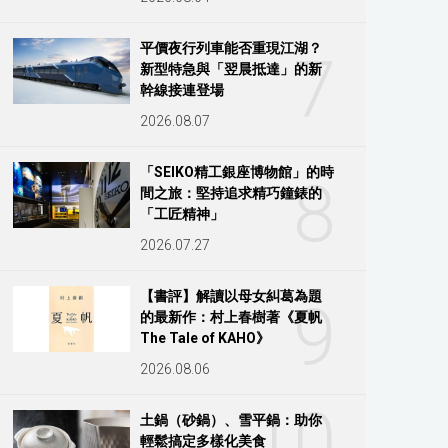
平價夜行列車能否重現江湖？
7
新型特急與「翌晨抵達」的新
幹線接連登場
2026.08.07
「SEIKO精工銀座博物館」的時
8
間之旅：堅持追求精巧鐘錶的
「工匠精神」
2026.07.27
【書評】解讀以母女糾葛為題
9
的最新作：村上春樹著《夏帆
The Tale of KAHO》
2026.08.06
10
土鍋（砂鍋）、雪平鍋：助你
輕鬆搞定多樣化美食