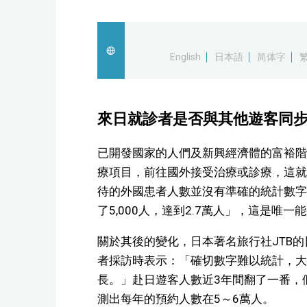
English
日本語
简体字
來日就診者是否與其他遊客同
已開發國家的人們及新興經濟體的富裕階
療項目，前往國外接受治療或診療，這就
待的外國患者人數並沒有準確的統計數字
了5,000人，達到2.7萬人」，這是唯
關於其後的變化，日本著名旅行社JTB
者採訪時表示：「確切數字難以統計，大
長。」赴日遊客人數近3年間翻了一番，
測出每年的預約人數在5～6萬人。