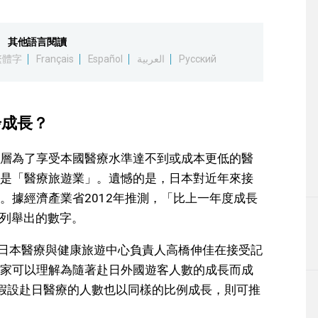
其他語言閱讀
繁體字
Français
Español
العربية
Русский
步成長？
層為了享受本國醫療水準達不到或成本更低的醫
是「醫療旅遊業」。遺憾的是，日本對近年來接
。據經濟產業省2012年推測，「比上一年度成長
一能列舉出的數字。
的日本醫療與健康旅遊中心負責人高橋伸佳在接受記
家可以理解為隨著赴日外國遊客人數的成長而成
假設赴日醫療的人數也以同樣的比例成長，則可推