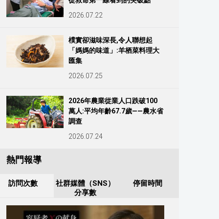
從救命第一線看到的突破點
2026.07.22
樸實卻滋味深長,令人聯想起
「媽媽的味道」:羊栖菜料理大
匯集
2026.07.25
2026年農業從業人口跌破100
萬人:平均年齡67.7歲——農水省
調查
2026.07.24
熱門報導
訪問次數
社群媒體（SNS）
停留時間
分享數