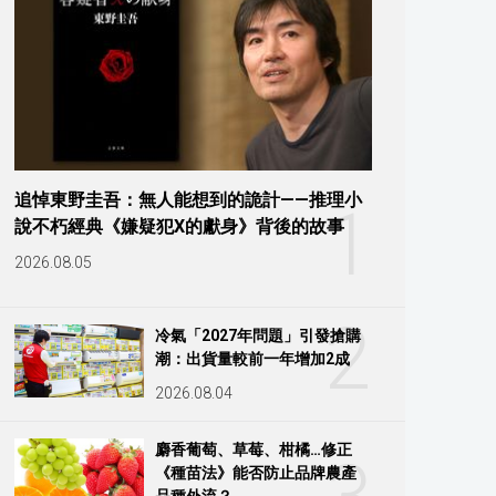
追悼東野圭吾：無人能想到的詭計——推理小
1
說不朽經典《嫌疑犯X的獻身》背後的故事
2026.08.05
2
冷氣「2027年問題」引發搶購
潮：出貨量較前一年增加2成
2026.08.04
麝香葡萄、草莓、柑橘…修正
《種苗法》能否防止品牌農產
品種外流？