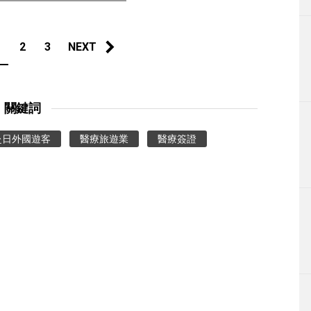
1
2
3
NEXT
關鍵詞
赴日外國遊客
醫療旅遊業
醫療簽證