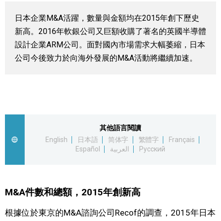
視覺日本
日本企業M&A活躍，數量與金額均在2015年創下歷史
新高。2016年軟銀公司又巨額收購了著名的英國半導體
臺灣香港
設計企業ARM公司。面對國內市場需求大幅萎縮，日本
公司今後致力於向海外發展的M&A活動將繼續加速。
更多
人物訪談
official SNS
日本入門
其他語言閱讀
English
日本語
简体字
繁體字
Français
Español
العربية
Русский
政治外交
社會
M&A件數和總額，2015年創新高
財經
根據位於東京的M&A諮詢公司Recof的調查，2015年日本