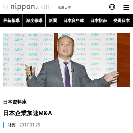
最新報導
深度報導
新聞
日本資料庫
日本指南
視覺日本
日本語
English
简体字
最新報導
Français
深度報導
Español
新聞
العربية
日本資料庫
日本資料庫
日本企業加速M&A
Русский
日本指南
財經
2017.01.25