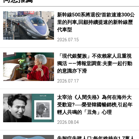
新幹線500系將退役!首款速達300公
里的列車,回顧持續提速的新幹線歷
代車型
2026.07.15
「現代銀髮族」不依賴家人且重視
獨活 ——博報堂調查:夫妻一起行動
的意識亦下滑
2026.07.17
太宰治《人間失格》為何在海外大
受歡迎?──榮登韓國暢銷榜,引起年
輕人共鳴的「丑角」心理
2026.08.04
失智症失蹤人口:每年維持在1.7萬人