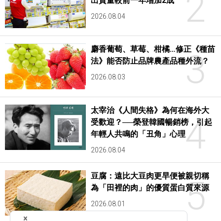
2
出貨量較前一年增加2成
2026.08.04
麝香葡萄、草莓、柑橘…修正《種苗
3
法》能否防止品牌農產品種外流？
2026.08.03
太宰治《人間失格》為何在海外大
4
受歡迎？──榮登韓國暢銷榜，引起
年輕人共鳴的「丑角」心理
2026.08.04
豆腐：遠比大豆肉更早便被親切稱
5
為「田裡的肉」的優質蛋白質來源
2026.08.01