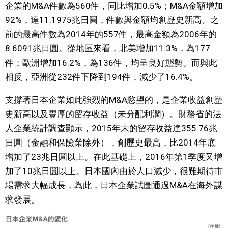
企業的M&A件數為560件，同比增加0.5%；M&A金額增加
文化
92%，達11.1975兆日圓，件數與金額均創歷史新高。之
前的最高件數為2014年的557件，最高金額為2006年的
科學技術
8.6091兆日圓。從地區來看，北美增加11.3%，為177
件；歐洲增加16.2%，為136件，均呈良好態勢。而與此
生活
相反，亞洲從232件下降到194件，減少了16.4%。
支撐著日本企業如此強烈的M&A慾望的，是企業收益創歷
運動
史新高以及豐厚的留存收益（未分配利潤）。財務省的法
人企業統計調查顯示，2015年末的留存收益達355.76兆
娛樂
日圓（金融和保險業除外），創歷史最高，比2014年底
增加了23兆日圓以上。在此基礎上，2016年第1季度又增
教育
加了10兆日圓以上。日本國內由於人口減少，很難期待市
場需求大幅成長，為此，日本企業試圖通過M&A在海外謀
工作勞動
求發展。
家庭