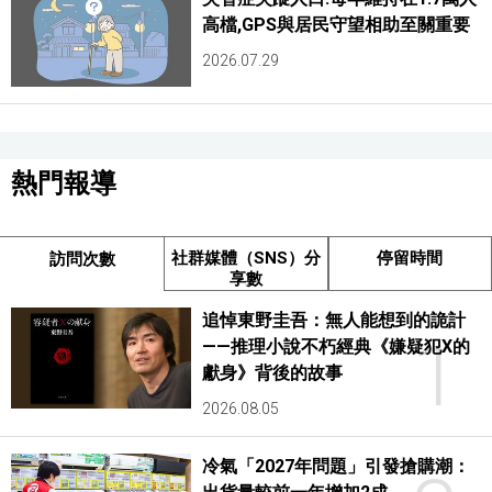
高檔,GPS與居民守望相助至關重要
2026.07.29
熱門報導
社群媒體（SNS）分
停留時間
訪問次數
享數
追悼東野圭吾：無人能想到的詭計
1
——推理小說不朽經典《嫌疑犯X的
獻身》背後的故事
2026.08.05
冷氣「2027年問題」引發搶購潮：