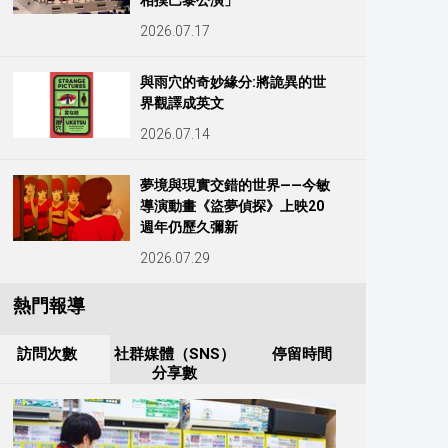
相撲巴黎公演」
2026.07.17
與雨穴的奇妙緣分:將詭異的世
界觀譯成英文
2026.07.14
夢境與現實交錯的世界——今敏
導演動畫《盜夢偵探》上映20
週年仍歷久彌新
2026.07.29
熱門報導
訪問次數
社群媒體（SNS）
停留時間
分享數