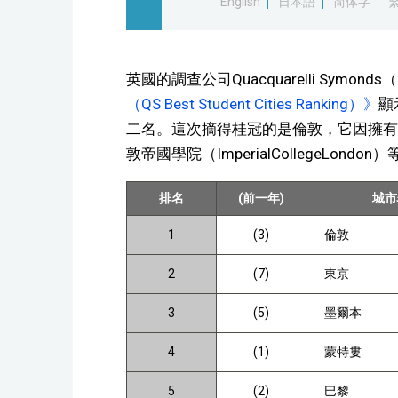
English
日本語
简体字
英國的調查公司Quacquarelli Symon
（QS Best Student Cities Ranking）》
顯
二名。這次摘得桂冠的是倫敦，它因擁有倫敦大學學院
敦帝國學院（ImperialCollegeLon
排名
(前一年)
城市
1
(3)
倫敦
2
(7)
東京
3
(5)
墨爾本
4
(1)
蒙特婁
5
(2)
巴黎