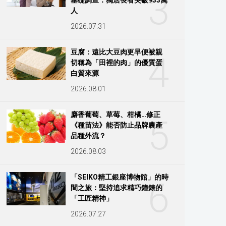
3
人
2026.07.31
豆腐：遠比大豆肉更早便被親
4
切稱為「田裡的肉」的優質蛋
白質來源
2026.08.01
麝香葡萄、草莓、柑橘…修正
5
《種苗法》能否防止品牌農產
品種外流？
2026.08.03
「SEIKO精工銀座博物館」的時
6
間之旅：堅持追求精巧鐘錶的
「工匠精神」
2026.07.27