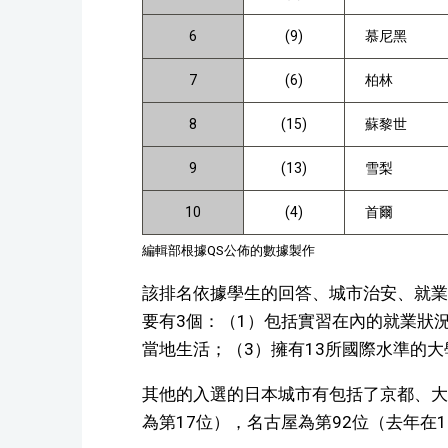
6
(9)
慕尼黑
7
(6)
柏林
8
(15)
蘇黎世
9
(13)
雪梨
10
(4)
首爾
編輯部根據QS公佈的數據製作
該排名依據學生的回答、城市治安、就業
要有3個：（1）包括實習在內的就業狀
當地生活；（3）擁有13所國際水準的大
其他的入選的日本城市有包括了京都、大
為第17位），名古屋為第92位（去年在1