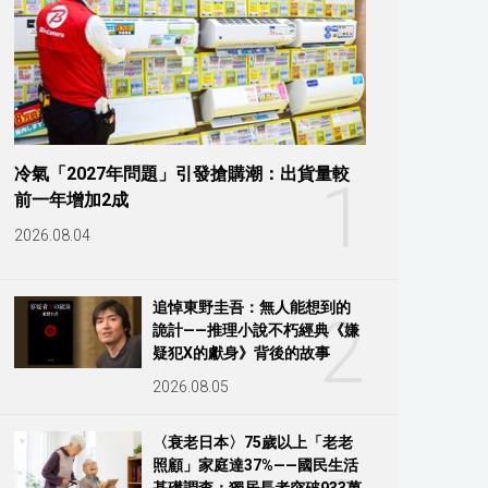
冷氣「2027年問題」引發搶購潮：出貨量較
1
前一年增加2成
2026.08.04
追悼東野圭吾：無人能想到的
2
詭計——推理小說不朽經典《嫌
疑犯X的獻身》背後的故事
2026.08.05
〈衰老日本〉75歲以上「老老
照顧」家庭達37%——國民生活
基礎調查：獨居長者突破933萬