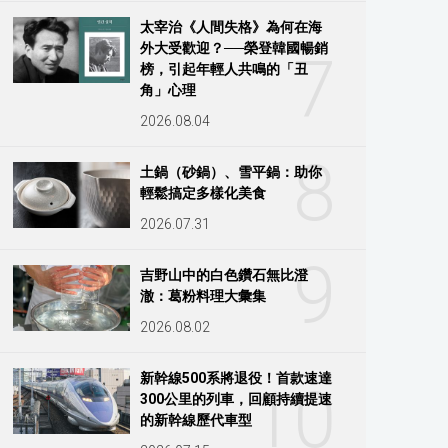
太宰治《人間失格》為何在海
外大受歡迎？──榮登韓國暢銷
7
榜，引起年輕人共鳴的「丑
角」心理
2026.08.04
8
土鍋（砂鍋）、雪平鍋：助你
輕鬆搞定多樣化美食
2026.07.31
9
吉野山中的白色鑽石無比澄
澈：葛粉料理大彙集
2026.08.02
新幹線500系將退役！首款速達
10
300公里的列車，回顧持續提速
的新幹線歷代車型