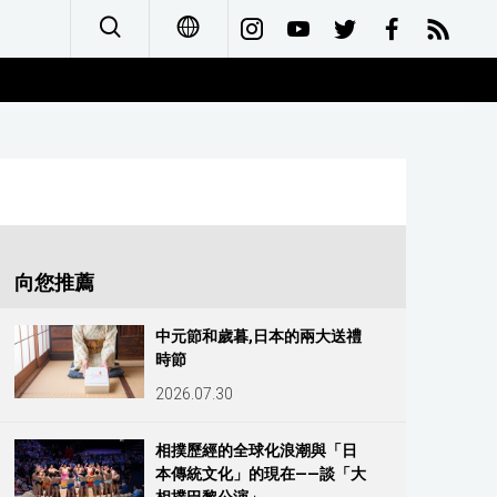
日本語
English
简体字
Français
向您推薦
Español
中元節和歲暮,日本的兩大送禮
時節
العربية
2026.07.30
Русский
相撲歷經的全球化浪潮與「日
本傳統文化」的現在——談「大