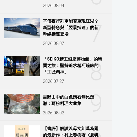
2026.08.04
平價夜行列車能否重現江湖？
7
新型特急與「翌晨抵達」的新
幹線接連登場
2026.08.07
「SEIKO精工銀座博物館」的時
8
間之旅：堅持追求精巧鐘錶的
「工匠精神」
2026.07.27
9
吉野山中的白色鑽石無比澄
澈：葛粉料理大彙集
2026.08.02
【書評】解讀以母女糾葛為題
的最新作：村上春樹著《夏帆