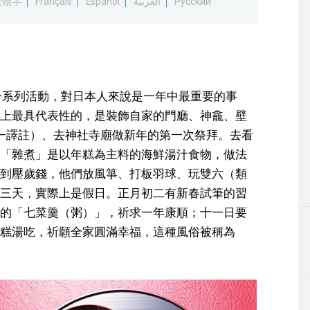
繁體字
Français
Español
العربية
Русский
一系列活動，對日本人來說是一年中最重要的事
上最具代表性的，是裝飾自家的門廳、神龕、壁
—譯註）、去神社寺廟做新年的第一次祭拜。去看
「雜煮」是以年糕為主料的海鮮湯汁食物，做法
到壓歲錢，他們放風箏、打板羽球、玩雙六（類
三天，實際上是假日。正月初二有新春試筆的習
的「七菜羹（粥）」，祈求一年康順；十一日要
糕湯吃，祈願全家圓滿幸福，這種風俗被稱為