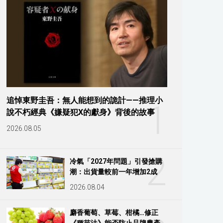
追悼東野圭吾：無人能想到的詭計——推理小
1
說不朽經典《嫌疑犯X的獻身》背後的故事
2026.08.05
2
冷氣「2027年問題」引發搶購
潮：出貨量較前一年增加2成
2026.08.04
麝香葡萄、草莓、柑橘…修正
《種苗法》能否防止品牌農產