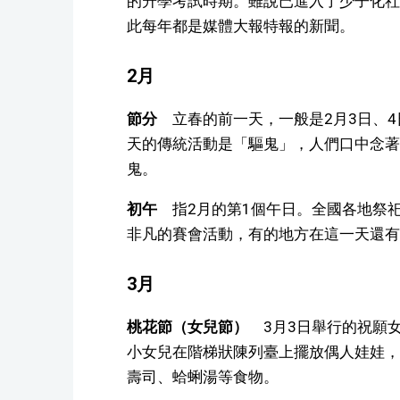
的升學考試時期。雖說已進入了少子化社
此每年都是媒體大報特報的新聞。
2月
節分
立春的前一天，一般是2月3日、4
天的傳統活動是「驅鬼」，人們口中念著
鬼。
初午
指2月的第1個午日。全國各地祭
非凡的賽會活動，有的地方在這一天還有
3月
桃花節（女兒節）
3月3日舉行的祝願
小女兒在階梯狀陳列臺上擺放偶人娃娃，
壽司、蛤蜊湯等食物。