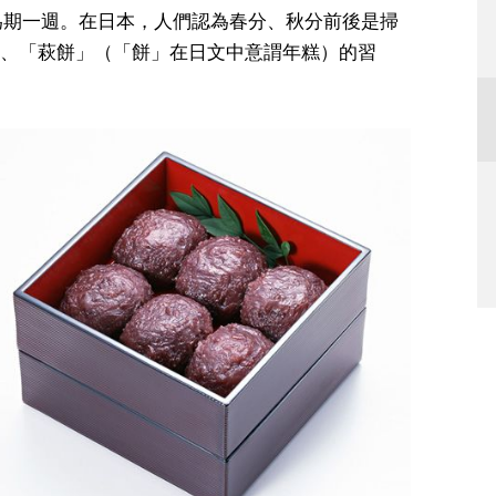
為期一週。在日本，人們認為春分、秋分前後是掃
、「萩餅」（「餅」在日文中意謂年糕）的習