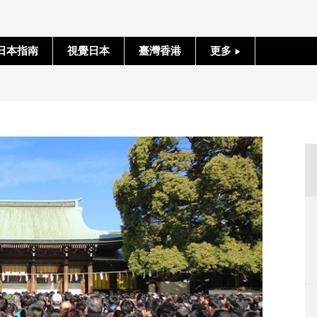
日本指南
視覺日本
臺灣香港
更多
人物訪談
日本入門
政治外交
社會
財經
文化
科學技術