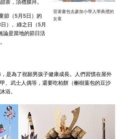
甜茶，頂禮膜拜。
背著書包去參加小學入學典禮的
童節（5月5日）的
女童
3日）、綠之日（5月
無論是當地的節日活
。
節，是為了祝願男孩子健康成長。人們習慣在屋外
甲、武士人偶等，還要吃柏餅（槲樹葉包的豆沙
沐浴。