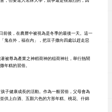
會，但要進入名牌大學，競爭還是很激烈的，因
日前後，在農曆中被視為是冬季的最後一天。這一
「鬼在外，福在內」，把豆子撒向四處以趕走惡
祀著被尊為產業之神稻荷神的稲荷神社，舉行熱鬧
撒年糕的習俗。
女孩子健康成長的活動。作為一般習俗，父母會為
並供上白酒、五顏六色的方形年糕、桃花、什錦