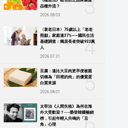
3
品種外流？
2026.08.03
〈衰老日本〉75歲以上「老老
照顧」家庭達37%——國民生活
4
基礎調查：獨居長者突破933萬
人
2026.07.31
豆腐：遠比大豆肉更早便被親
5
切稱為「田裡的肉」的優質蛋
白質來源
2026.08.01
太宰治《人間失格》為何在海
外大受歡迎？──榮登韓國暢銷
6
榜，引起年輕人共鳴的「丑
角」心理