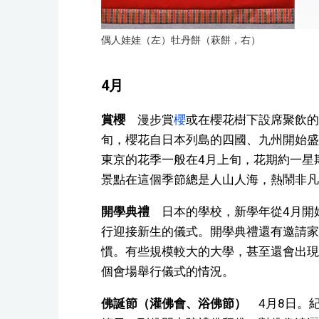
偶人娃娃（左）牡丹餅（萩餅，右）
4月
賞櫻
漫步賞
櫻
或在櫻花樹下設席聚飲的
旬，櫻花自日本列島的四國、九州開始盛
東京的花季一般在4月上旬，花期約一星
景點在這個季節總是人山人海，熱鬧非凡
開學典禮
日本的學校，新學年從4月開
行迎接新生的儀式。開學典禮還有邀請家
慣。有些規模較大的大學，甚至還會出現
個會場舉行儀式的情況。
佛誕節（灌佛會、浴佛節）
4月8日。