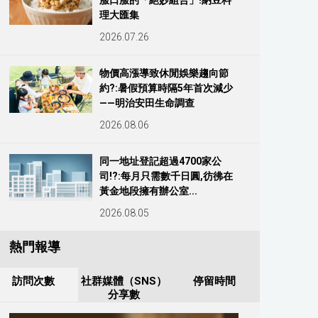
服口服的「絕妙組合」!納豆料
理大匯集
2026.07.26
物價高漲導致休閒娛樂趨向節
約?:暑假預算時隔5年首次減少
——明治安田生命調查
2026.08.06
同一地址登記超過4700家公
司!?:每月只需數千日圓,彷彿在
黃金地段擁有辦公室...
2026.08.05
熱門報導
訪問次數
社群媒體（SNS）
停留時間
分享數