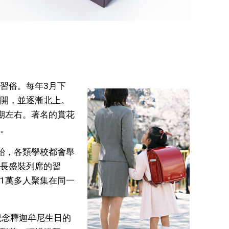
習俗。每年3月下
開，並逐漸北上。
期左右。著名的賞花
。
始，各類學校都會舉
長盛裝列席的習
1萬多人聚集在同一
紀念釋迦牟尼生日的