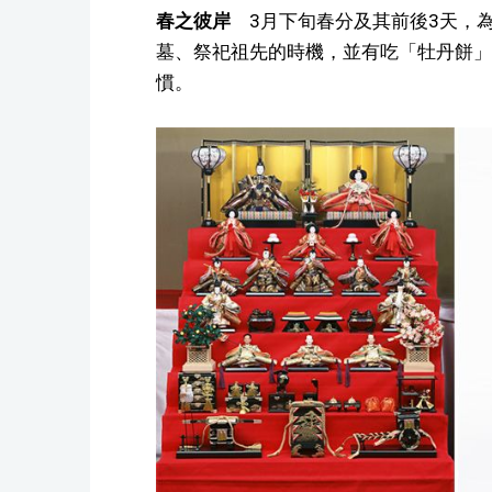
春之彼岸
3月下旬春分及其前後3天，
墓、祭祀祖先的時機，並有吃「牡丹餅」
慣。