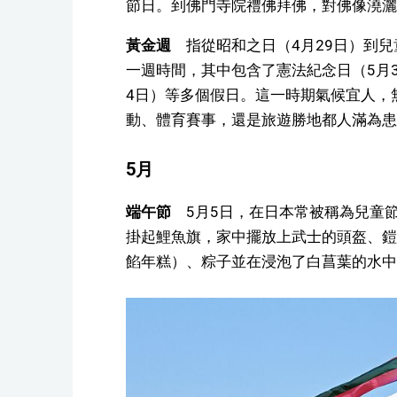
節日。到佛門寺院禮佛拜佛，對佛像澆灑
黃金週
指從昭和之日（4月29日）到兒
一週時間，其中包含了憲法紀念日（5月
4日）等多個假日。這一時期氣候宜人，
動、體育賽事，還是旅遊勝地都人滿為患
5月
端午節
5月5日，在日本常被稱為兒童
掛起鯉魚旗，家中擺放上武士的頭盔、鎧
餡年糕）、粽子並在浸泡了白菖葉的水中