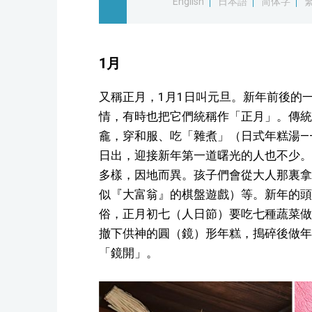
English
日本語
简体字
1月
又稱正月，1月1日叫元旦。新年前後的
情，有時也把它們統稱作「正月」。傳統
龕，穿和服、吃「雜煮」（日式年糕湯—
日出，迎接新年第一道曙光的人也不少。
多樣，因地而異。孩子們會從大人那裏拿
似『大富翁』的棋盤遊戲）等。新年的頭
俗，正月初七（人日節）要吃七種蔬菜做
撤下供神的圓（鏡）形年糕，搗碎後做年
「鏡開」。