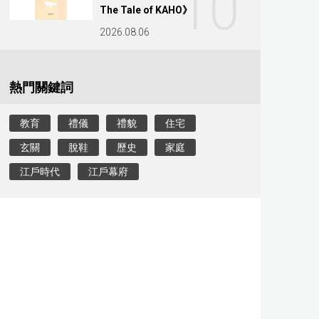
10
The Tale of KAHO》
2026.08.06
熱門關鍵詞
教育
禮儀
禮貌
住宅
玄關
脫鞋
歷史
家庭
江戶時代
江戶幕府