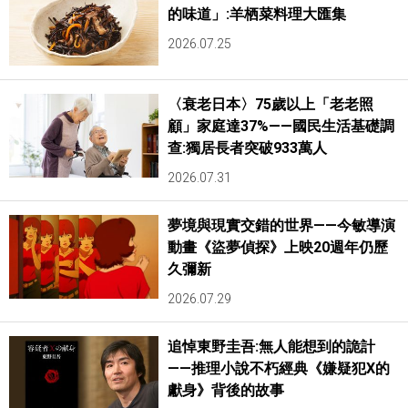
的味道」:羊栖菜料理大匯集
2026.07.25
〈衰老日本〉75歲以上「老老照
顧」家庭達37%——國民生活基礎調
查:獨居長者突破933萬人
2026.07.31
夢境與現實交錯的世界——今敏導演
動畫《盜夢偵探》上映20週年仍歷
久彌新
2026.07.29
追悼東野圭吾:無人能想到的詭計
——推理小說不朽經典《嫌疑犯X的
獻身》背後的故事