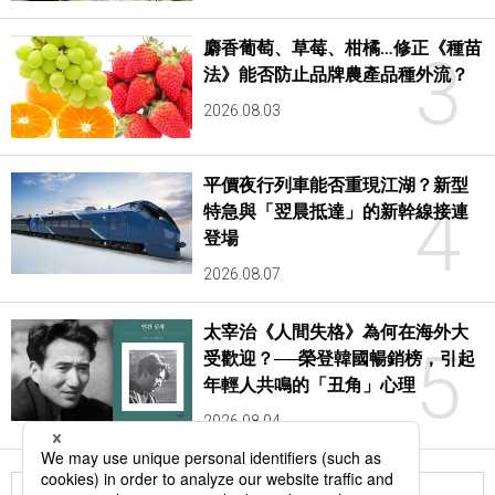
麝香葡萄、草莓、柑橘…修正《種苗
3
法》能否防止品牌農產品種外流？
2026.08.03
平價夜行列車能否重現江湖？新型
4
特急與「翌晨抵達」的新幹線接連
登場
2026.08.07
太宰治《人間失格》為何在海外大
5
受歡迎？──榮登韓國暢銷榜，引起
年輕人共鳴的「丑角」心理
2026.08.04