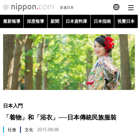
最新報導
深度報導
新聞
日本資料庫
日本指南
視覺日本
日本語
English
简体字
最新報導
Français
深度報導
Español
新聞
العربية
日本入門
日本資料庫
「着物」和「浴衣」──日本傳統民族服裝
Русский
日本指南
社會
文化
2015.08.08