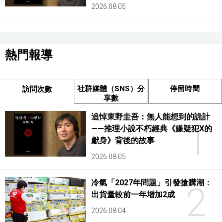
2026.08.05
熱門報導
社群媒體（SNS）分
停留時間
訪問次數
享數
追悼東野圭吾：無人能想到的詭計
1
——推理小說不朽經典《嫌疑犯X的
獻身》背後的故事
2026.08.05
冷氣「2027年問題」引發搶購潮：
2
出貨量較前一年增加2成
2026.08.04