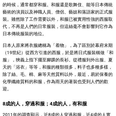
的時候，通常都穿和服。和服還是歌舞伎、能等日本傳統
藝術的演員以及神職人員、僧侶、藝妓和落語家的正式服
裝。雖然除了工作需要以外，和服已被實用性強的西服取
代，不再是人們的日常服裝，但這絲毫不會影響到它作為
日本傳統服裝的地位。
日本人原來將衣服總稱為「着物」，為了區別於幕府末期
（19世紀）從西方引進的西服，於是將日式服裝稱做「和
服」，狹義上指下擺至腳踝的長衫。從禮服到外出服、夏
天的「浴衣」等等，和服的種類很多，料子也多種多樣，
除了絲、毛、棉、麻等天然質料以外，最近，易於保養的
化學纖維質料的和服，作為雨天的著裝也受到人們的歡
迎。
8成的人，穿過和服；4成的人，有和服
2011年的調查顯示，近8成的人穿過和服，近4成的人實