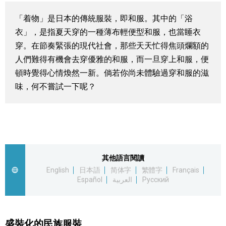
視覺日本
「着物」是日本的傳統服裝，即和服。其中的「浴
衣」，是指夏天穿的一種薄布輕便型和服，也當睡衣
臺灣香港
穿。在節奏緊張的現代社會，那些天天忙得焦頭爛額的
人們難得有機會去穿優雅的和服，而一旦穿上和服，便
更多
頓時覺得心情煥然一新。倘若你尚未體驗過穿和服的滋
味，何不嘗試一下呢？
人物訪談
official SNS
日本入門
政治外交
其他語言閱讀
English
日本語
简体字
繁體字
Français
Español
العربية
Русский
社會
財經
盛裝化的民族服裝