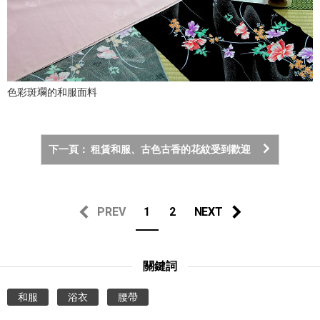
色彩斑斕的和服面料
下一頁： 租賃和服、古色古香的花紋受到歡迎
PREV
1
2
NEXT
關鍵詞
和服
浴衣
腰帶