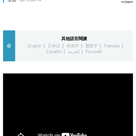
to Japan
視覺日本
臺灣香港
其他語言閱讀
更多
English
日本語
简体字
繁體字
Français
Español
العربية
Русский
人物訪談
official SNS
日本入門
政治外交
社會
財經