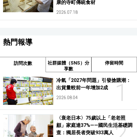
康的寺町傳統食材
2026.07.18
熱門報導
社群媒體（SNS）分
停留時間
訪問次數
享數
冷氣「2027年問題」引發搶購潮：
1
出貨量較前一年增加2成
2026.08.04
〈衰老日本〉75歲以上「老老照
2
顧」家庭達37%——國民生活基礎調
查：獨居長者突破933萬人