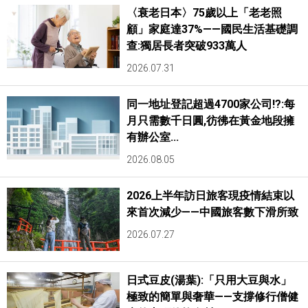
〈衰老日本〉75歲以上「老老照
顧」家庭達37%——國民生活基礎調
查:獨居長者突破933萬人
2026.07.31
同一地址登記超過4700家公司!?:每
月只需數千日圓,彷彿在黃金地段擁
有辦公室...
2026.08.05
2026上半年訪日旅客現疫情結束以
來首次減少——中國旅客數下滑所致
2026.07.27
日式豆皮(湯葉):「只用大豆與水」
極致的簡單與奢華——支撐修行僧健