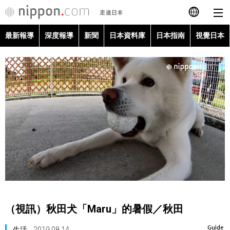
最新報導
深度報導
新聞
日本資料庫
日本指南
視覺日本
日本語
English
简体字
最新報導
Français
深度報導
Español
新聞
العربية
日本資料庫
Русский
（視訊）秋田犬「Maru」的暑假／秋田
日本指南
Guide
生活
2019.08.14