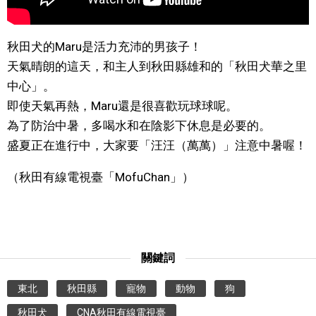
文化
秋田犬的Maru是活力充沛的男孩子！
天氣晴朗的這天，和主人到秋田縣雄和的「秋田犬華之里
科學技術
中心」。
即使天氣再熱，Maru還是很喜歡玩球球呢。
生活
為了防治中暑，多喝水和在陰影下休息是必要的。
盛夏正在進行中，大家要「汪汪（萬萬）」注意中暑喔！
運動
（秋田有線電視臺「MofuChan」）
娛樂
教育
關鍵詞
工作勞動
東北
秋田縣
寵物
動物
狗
家庭
秋田犬
CNA秋田有線電視臺