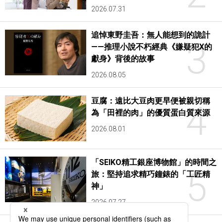
2026.07.31
追悼東野圭吾：無人能想到的詭計
3
——推理小說不朽經典《嫌疑犯X的
獻身》背後的故事
2026.08.05
豆腐：遠比大豆肉更早便被親切稱
4
為「田裡的肉」的優質蛋白質來源
2026.08.01
「SEIKO精工銀座博物館」的時間之
5
旅：堅持追求精巧鐘錶的「工匠精
神」
2026.07.27