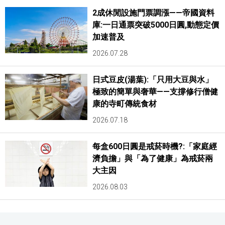
2成休閒設施門票調漲——帝國資料
庫:一日通票突破5000日圓,動態定價
加速普及
2026.07.28
日式豆皮(湯葉):「只用大豆與水」
極致的簡單與奢華——支撐修行僧健
康的寺町傳統食材
2026.07.18
每盒600日圓是戒菸時機?:「家庭經
濟負擔」與「為了健康」為戒菸兩
大主因
2026.08.03