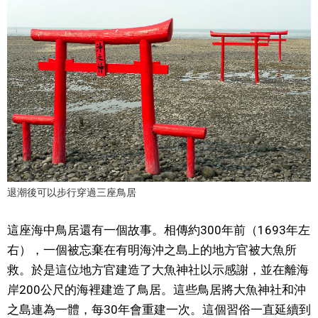
醫療健康
語言
東京
編輯部通知
退潮後可以步行穿過三座鳥居
這座海中鳥居還有一個故事。相傳約300年前（1693年左
右），一個被忘棄在有明海沖之島上的地方官被大魚所
救。於是這位地方官建造了大魚神社以示感謝，並在離海
岸200公尺的海裡建造了鳥居。這些鳥居將大魚神社和沖
之島連為一體，每30年會重建一次。這個習俗一直延續到