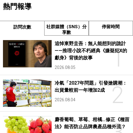
熱門報導
社群媒體（SNS）分
停留時間
訪問次數
享數
追悼東野圭吾：無人能想到的詭計
1
——推理小說不朽經典《嫌疑犯X的
獻身》背後的故事
2026.08.05
冷氣「2027年問題」引發搶購潮：
2
出貨量較前一年增加2成
2026.08.04
麝香葡萄、草莓、柑橘…修正《種苗
3
法》能否防止品牌農產品種外流？