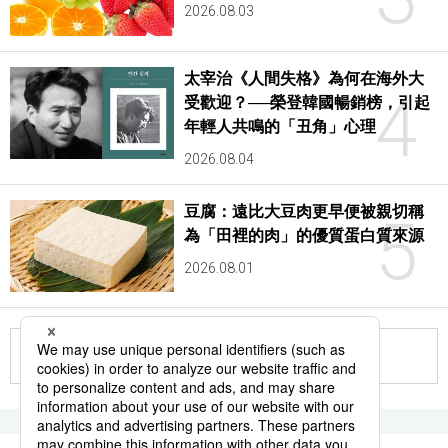
2026.08.03
太宰治《人間失格》為何在海外大
4
受歡迎？──榮登韓國暢銷榜，引起
年輕人共鳴的「丑角」心理
2026.08.04
豆腐：遠比大豆肉更早便被親切稱
5
為「田裡的肉」的優質蛋白質來源
2026.08.01
更多