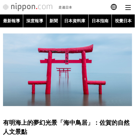
最新報導
深度報導
新聞
日本資料庫
日本指南
視覺日本
日本語
English
简体字
最新報導
Français
深度報導
Español
新聞
العربية
日本資料庫
Русский
有明海上的夢幻光景「海中鳥居」：佐賀的自然
日本指南
人文景點