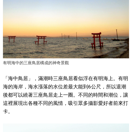
文化
科學技術
生活
運動
有明海中的三座鳥居構成的神奇景觀
娛樂
「海中鳥居」，滿潮時三座鳥居看似浮在有明海上。有明
海的海岸，海水漲落的水位差最大能到6公尺，所以退潮
教育
後都可以繞著三座鳥居走上一圈。不同的時間和潮位，讓
這裡展現出各種不同的風情，吸引眾多攝影愛好者前來打
卡。
工作勞動
家庭