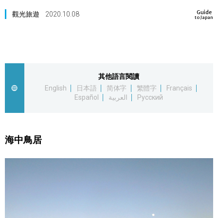
Guide
視覺日本
觀光旅遊
2020.10.08
to Japan
臺灣香港
更多
其他語言閱讀
English
日本語
简体字
繁體字
Français
人物訪談
Español
العربية
Русский
official SNS
日本入門
海中鳥居
政治外交
社會
財經