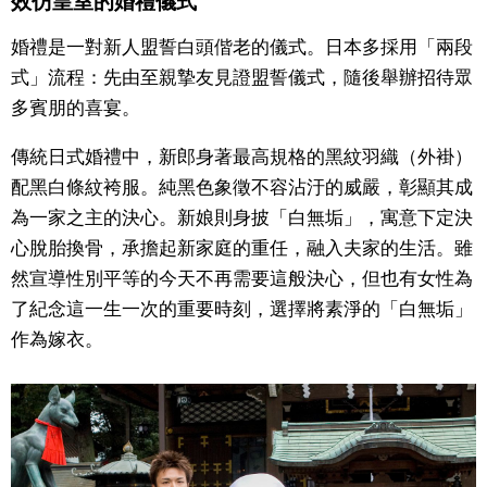
效仿皇室的婚禮儀式
文化
婚禮是一對新人盟誓白頭偕老的儀式。日本多採用「兩段
式」流程：先由至親摯友見證盟誓儀式，隨後舉辦招待眾
科學技術
多賓朋的喜宴。
傳統日式婚禮中，新郎身著最高規格的黑紋羽織（外褂）
生活
配黑白條紋袴服。純黑色象徵不容沾汙的威嚴，彰顯其成
為一家之主的決心。新娘則身披「白無垢」，寓意下定決
運動
心脫胎換骨，承擔起新家庭的重任，融入夫家的生活。雖
然宣導性別平等的今天不再需要這般決心，但也有女性為
娛樂
了紀念這一生一次的重要時刻，選擇將素淨的「白無垢」
作為嫁衣。
教育
工作勞動
家庭