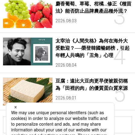
麝香葡萄、草莓、柑橘…修正《種苗
3
法》能否防止品牌農產品種外流？
2026.08.03
太宰治《人間失格》為何在海外大
4
受歡迎？──榮登韓國暢銷榜，引起
年輕人共鳴的「丑角」心理
2026.08.04
豆腐：遠比大豆肉更早便被親切稱
5
為「田裡的肉」的優質蛋白質來源
2026.08.01
更多