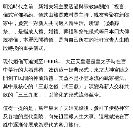
明治時代之前，新婚夫婦主要透過與宗教無關的「祝言」
儀式宣佈婚約。儀式由族長或村長主持，親友齊聚在新郎
家中，慶賀一對新人共同邁入新生活。所謂「冠婚葬
祭」，是指成人禮、婚禮、葬禮和祭祀儀式等日本四大傳
統禮儀，本屬民間禮儀，是向自己所在的社群宣告人生階
段轉換的重要儀式。
現代婚儀可追溯至1900年，大正天皇還是皇太子時在宮
中舉行的大婚典禮。效仿這一婚典形式，東京大神宮隨之
開創了民間的神前婚禮，其藍本是小笠原流的武家禮法。
其中最核心的「三獻之儀（式三獻）」演變為新人交杯共
飲的「三三九度」，以簡化的形式流傳至今。
值得一提的是，當年皇太子夫婦完婚後，參拜了伊勢神宮
及各地的歷代皇陵，向先祖匯報人生大事。這種做法在百
姓中逐漸發展成為現代的蜜月旅行。