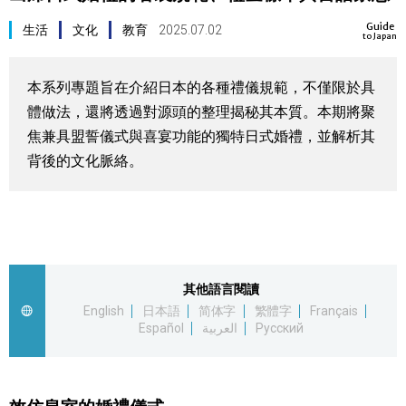
視覺日本
Guide
生活
文化
教育
2025.07.02
to Japan
臺灣香港
本系列專題旨在介紹日本的各種禮儀規範，不僅限於具
體做法，還將透過對源頭的整理揭秘其本質。本期將聚
更多
焦兼具盟誓儀式與喜宴功能的獨特日式婚禮，並解析其
背後的文化脈絡。
人物訪談
official SNS
日本入門
政治外交
其他語言閱讀
English
日本語
简体字
繁體字
Français
Español
العربية
Русский
社會
財經