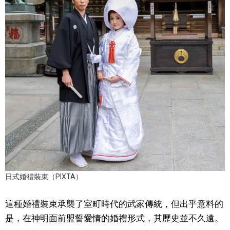
醫療健康
語言
東京
編輯部通知
日式婚禮裝束（PIXTA）
這種婚禮裝束承襲了室町時代的武家傳統，但出乎意料的
是，在神明面前盟誓愛情的婚禮形式，其歷史並不久遠。