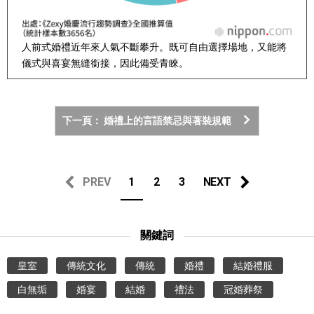
人前式婚禮近年來人氣不斷攀升。既可自由選擇場地，又能將
儀式與喜宴無縫銜接，因此備受青睞。
下一頁： 婚禮上的言語禁忌與著裝規範
PREV
1
2
3
NEXT
關鍵詞
皇室
傳統文化
傳統
婚禮
結婚禮服
白無垢
婚宴
結婚
禮法
冠婚葬祭