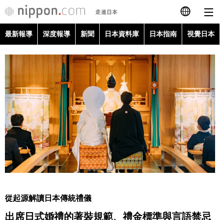
最新報導
深度報導
新聞
日本資料庫
日本指南
視覺日本
日本語
English
简体字
最新報導
Français
深度報導
Español
新聞
العربية
日本資料庫
Русский
從起源解讀日本傳統禮儀
日本指南
出席日式婚禮的著裝規範、禮金標準與言語禁忌