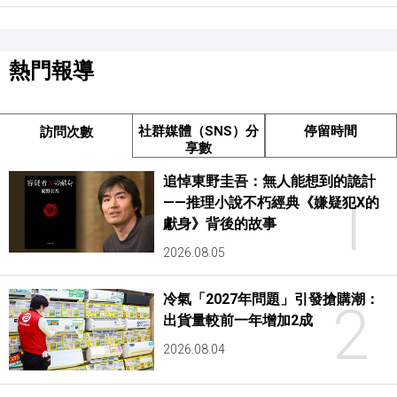
熱門報導
社群媒體（SNS）分
停留時間
訪問次數
享數
追悼東野圭吾：無人能想到的詭計
1
——推理小說不朽經典《嫌疑犯X的
獻身》背後的故事
2026.08.05
冷氣「2027年問題」引發搶購潮：
2
出貨量較前一年增加2成
2026.08.04