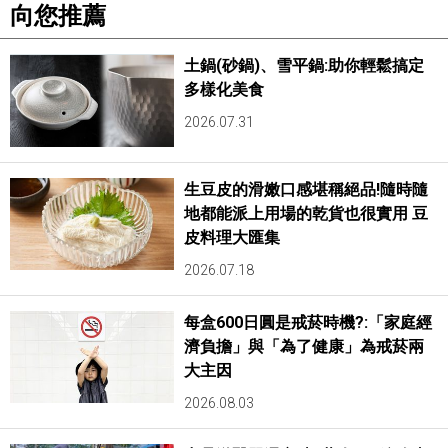
向您推薦
土鍋(砂鍋)、雪平鍋:助你輕鬆搞定
多樣化美食
2026.07.31
生豆皮的滑嫩口感堪稱絕品!隨時隨
地都能派上用場的乾貨也很實用 豆
皮料理大匯集
2026.07.18
每盒600日圓是戒菸時機?:「家庭經
濟負擔」與「為了健康」為戒菸兩
大主因
2026.08.03