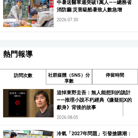
中暑送醫單週突破1萬人——總務省
消防廳:災害級酷暑致人數急增
2026.07.30
熱門報導
社群媒體（SNS）分
停留時間
訪問次數
享數
追悼東野圭吾：無人能想到的詭計
1
——推理小說不朽經典《嫌疑犯X的
獻身》背後的故事
2026.08.05
冷氣「2027年問題」引發搶購潮：