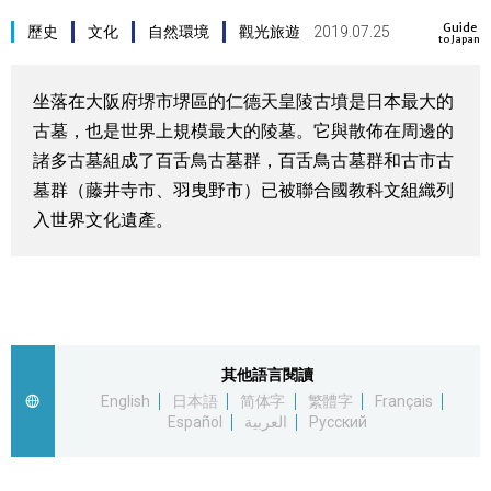
Guide
視覺日本
歷史
文化
自然環境
觀光旅遊
2019.07.25
to Japan
臺灣香港
坐落在大阪府堺市堺區的仁德天皇陵古墳是日本最大的
古墓，也是世界上規模最大的陵墓。它與散佈在周邊的
更多
諸多古墓組成了百舌鳥古墓群，百舌鳥古墓群和古市古
墓群（藤井寺市、羽曳野市）已被聯合國教科文組織列
人物訪談
入世界文化遺產。
official SNS
日本入門
政治外交
其他語言閱讀
English
日本語
简体字
繁體字
Français
社會
Español
العربية
Русский
財經