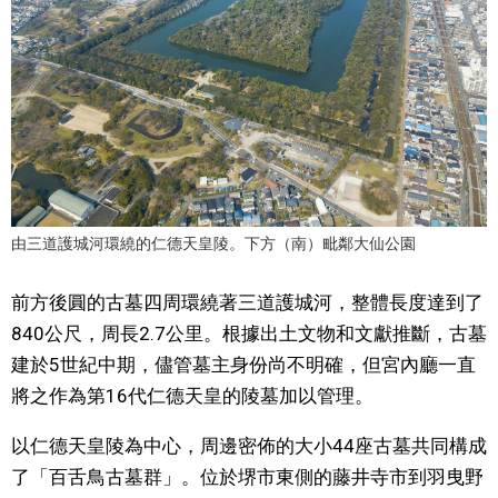
醫療健康
語言
東京
編輯部通知
由三道護城河環繞的仁德天皇陵。下方（南）毗鄰大仙公園
前方後圓的古墓四周環繞著三道護城河，整體長度達到了
840公尺，周長2.7公里。根據出土文物和文獻推斷，古墓
建於5世紀中期，儘管墓主身份尚不明確，但宮內廳一直
將之作為第16代仁德天皇的陵墓加以管理。
以仁德天皇陵為中心，周邊密佈的大小44座古墓共同構成
了「百舌鳥古墓群」。位於堺市東側的藤井寺市到羽曳野