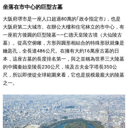
坐落在市中心的巨型古墓
文化
大阪府堺市是一座人口超過80萬的｢政令指定市｣，也是
科學技術
大阪府第二大城市。在辦公大樓和住宅林立的市中心，有
一座前方後圓的巨型陵墓——仁德天皇陵古墳（大仙陵古
墓）。從高空俯瞰，方形與圓形相結合的特殊形狀就像是
生活
鑰匙孔，全長達486公尺。在擁有大約16萬座古墓的日
本，這座古墓的長度排名第一，與之並稱為世界三大陵墓
運動
的中國秦始皇陵長230公尺，埃及古夫金字塔長350公
尺，所以即便從全球範圍來看，它也是規模最龐大的陵墓
娛樂
之一。
教育
工作勞動
家庭