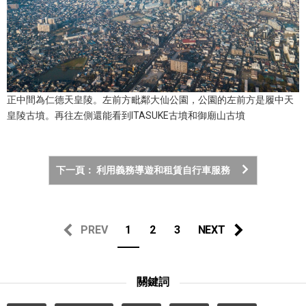
正中間為仁德天皇陵。左前方毗鄰大仙公園，公園的左前方是履中天
皇陵古墳。再往左側還能看到ITASUKE古墳和御廟山古墳
下一頁： 利用義務導遊和租賃自行車服務
PREV
1
2
3
NEXT
關鍵詞