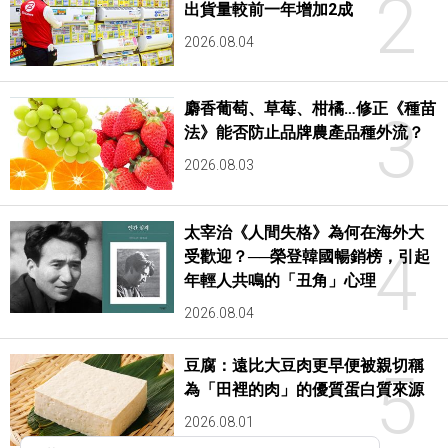
2
出貨量較前一年增加2成
2026.08.04
麝香葡萄、草莓、柑橘…修正《種苗
3
法》能否防止品牌農產品種外流？
2026.08.03
太宰治《人間失格》為何在海外大
4
受歡迎？──榮登韓國暢銷榜，引起
年輕人共鳴的「丑角」心理
2026.08.04
豆腐：遠比大豆肉更早便被親切稱
5
為「田裡的肉」的優質蛋白質來源
2026.08.01