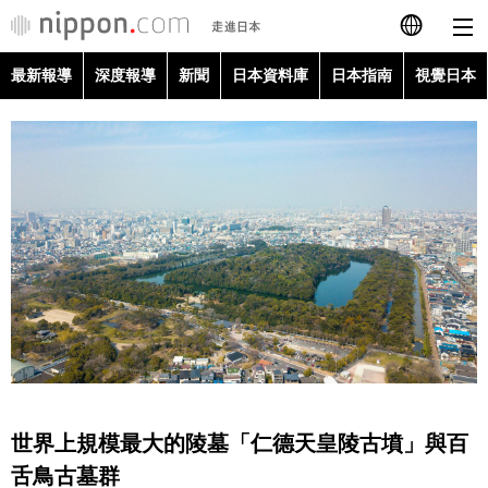
最新報導
深度報導
新聞
日本資料庫
日本指南
視覺日本
日本語
English
简体字
最新報導
Français
深度報導
Español
新聞
العربية
日本資料庫
Русский
世界上規模最大的陵墓「仁德天皇陵古墳」與百
日本指南
舌鳥古墓群