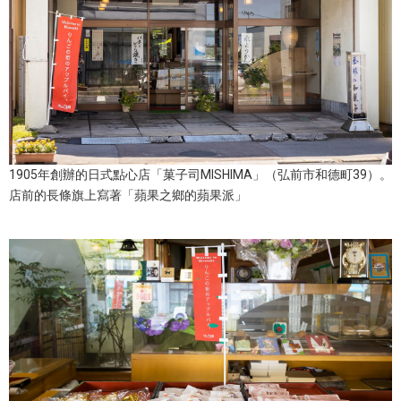
醫療健康
語言
東京
1905年創辦的日式點心店「菓子司MISHIMA」（弘前市和德町39）。
編輯部通知
店前的長條旗上寫著「蘋果之鄉的蘋果派」