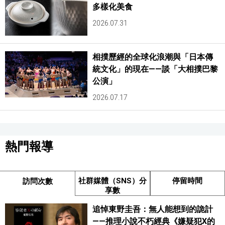
多樣化美食
2026.07.31
相撲歷經的全球化浪潮與「日本傳
統文化」的現在——談「大相撲巴黎
公演」
2026.07.17
熱門報導
社群媒體（SNS）分
停留時間
訪問次數
享數
追悼東野圭吾：無人能想到的詭計
——推理小說不朽經典《嫌疑犯X的