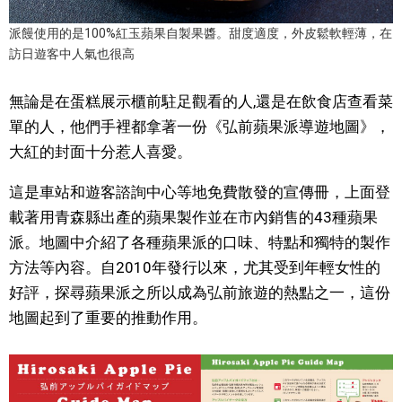
派饅使用的是100%紅玉蘋果自製果醬。甜度適度，外皮鬆軟輕薄，在
訪日遊客中人氣也很高
無論是在蛋糕展示櫃前駐足觀看的人,還是在飲食店查看菜
單的人，他們手裡都拿著一份《弘前蘋果派導遊地圖》，
大紅的封面十分惹人喜愛。
這是車站和遊客諮詢中心等地免費散發的宣傳冊，上面登
載著用青森縣出產的蘋果製作並在市內銷售的43種蘋果
派。地圖中介紹了各種蘋果派的口味、特點和獨特的製作
方法等內容。自2010年發行以來，尤其受到年輕女性的
好評，探尋蘋果派之所以成為弘前旅遊的熱點之一，這份
地圖起到了重要的推動作用。