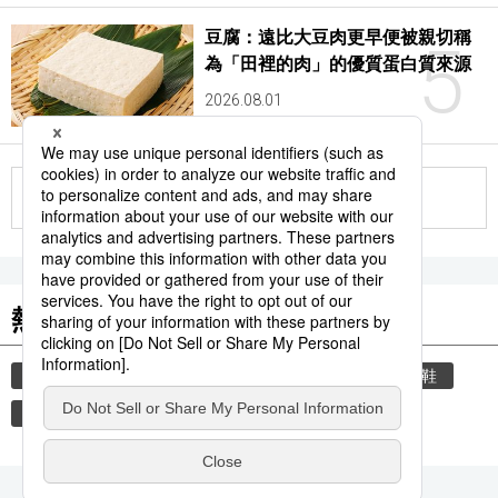
豆腐：遠比大豆肉更早便被親切稱
5
為「田裡的肉」的優質蛋白質來源
2026.08.01
更多
熱門關鍵詞
教育
禮儀
禮貌
住宅
玄關
脫鞋
歷史
家庭
江戶時代
江戶幕府