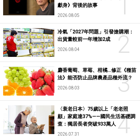
1
獻身》背後的故事
2026.08.05
冷氣「2027年問題」引發搶購潮：
2
出貨量較前一年增加2成
2026.08.04
麝香葡萄、草莓、柑橘…修正《種苗
3
法》能否防止品牌農產品種外流？
2026.08.03
〈衰老日本〉75歲以上「老老照
4
顧」家庭達37%——國民生活基礎調
查：獨居長者突破933萬人
2026.07.31