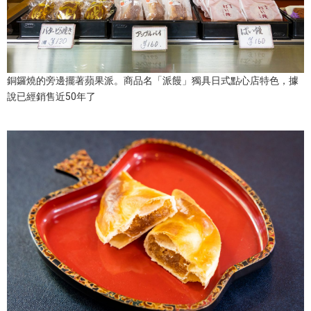
銅鑼燒的旁邊擺著蘋果派。商品名「派饅」獨具日式點心店特色，據
說已經銷售近50年了