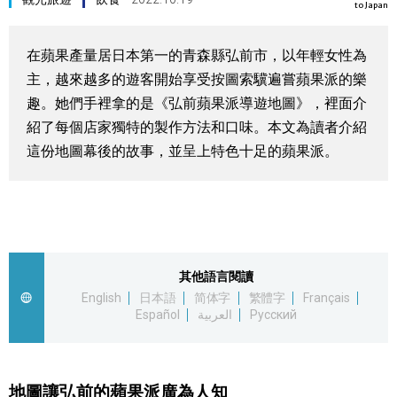
to Japan
視覺日本
在蘋果產量居日本第一的青森縣弘前市，以年輕女性為
臺灣香港
主，越來越多的遊客開始享受按圖索驥遍嘗蘋果派的樂
趣。她們手裡拿的是《弘前蘋果派導遊地圖》，裡面介
更多
紹了每個店家獨特的製作方法和口味。本文為讀者介紹
這份地圖幕後的故事，並呈上特色十足的蘋果派。
人物訪談
official SNS
日本入門
其他語言閱讀
政治外交
English
日本語
简体字
繁體字
Français
Español
العربية
Русский
社會
財經
地圖讓弘前的蘋果派廣為人知