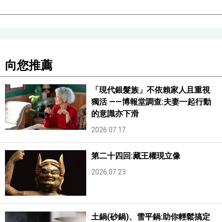
向您推薦
「現代銀髮族」不依賴家人且重視
獨活 ——博報堂調查:夫妻一起行動
的意識亦下滑
2026.07.17
第二十四回:藏王權現立像
2026.07.23
土鍋(砂鍋)、雪平鍋:助你輕鬆搞定