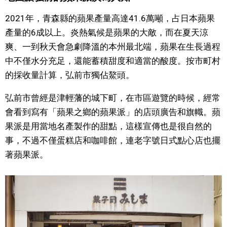
2021年，青森縣的蘋果產量高達41.6萬噸，占日本蘋果
文化
產量的6成以上。炎熱氣候是蘋果的大敵，而在夏天涼
爽、一到秋天會急劇降溫的本州最北端，蘋果在生長過程
科學技術
中不僅水分充足，還能蓄積甜度和適當的酸度。按市町村
的採收量計算，弘前市獨佔鰲頭。
生活
弘前市曾經是津輕藩的城下町，在市區遊覽的時候，經常
運動
會看到寫有「蘋果之鄉的蘋果派」的店頭廣告和旗幟。蘋
果派是用當地名產製作的甜點，這樣宣傳也是很自然的
娛樂
事，不過不僅蛋糕店和咖啡館，連老字號日式點心店也擺
著蘋果派。
教育
工作勞動
家庭