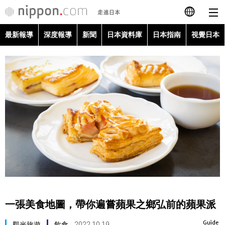
最新報導
深度報導
新聞
日本資料庫
日本指南
視覺日本
日本語
English
简体字
最新報導
Français
深度報導
Español
新聞
العربية
日本資料庫
Русский
一張美食地圖，帶你遍嘗蘋果之鄉弘前的蘋果派
日本指南
Guide
觀光旅遊
飲食
2022.10.19