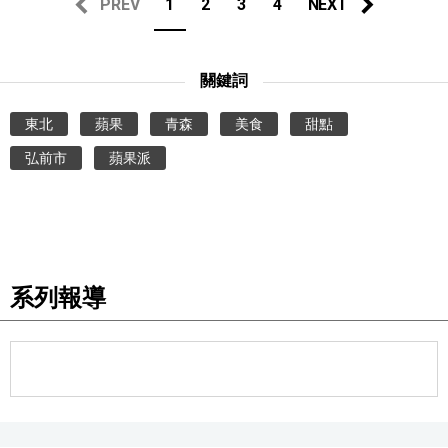
PREV
1
2
3
4
NEXT
關鍵詞
東北
蘋果
青森
美食
甜點
弘前市
蘋果派
系列報導