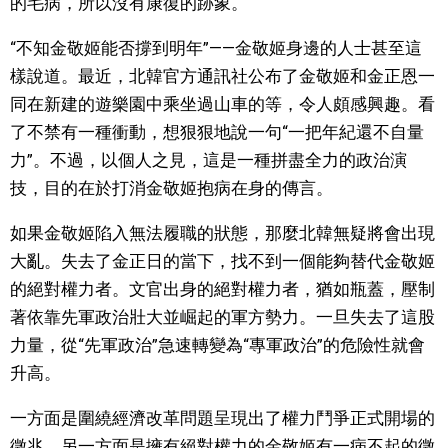
的毛病，所以沒有康復的跡象。
“不知金敬姬能否撐到明年”——金敬姬身邊的人士甚至這
樣說道。最近，北韓官方通訊社公布了金敬姬和金正恩一
同在新建的遊樂園中乘坐過山車的等，令人頗感興趣。看
了不禁有一種衝動，想狠狠地說一句“一把年紀還不自量
力”。不過，以個人之見，這是一種拼盡全力的政治演
技，目的在於打消金敬姬抱病在身的傳言。
如果金敬姬陷入無法履職的狀態，那麼北韓無疑將會出現
大亂。失去了金正日的當下，找不到一個能夠替代金敬姬
的絕對權力者。文官出身的絕對權力者，猶如瓶蓋，壓制
著依靠先軍政治壯大並崛起的軍方勢力。一旦失去了這股
力量，從“先軍政治”急速轉變為“專軍政治”的危險性就會
升高。
一方面是圍繞經濟改革問題呈現出了權力鬥爭正式開場的
徵兆，另一方面是擁有絕對權力的金敬姬有一病不起的徵