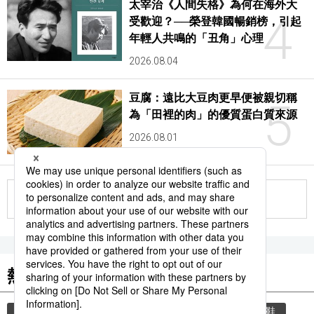
太宰治《人間失格》為何在海外大
4
受歡迎？──榮登韓國暢銷榜，引起
年輕人共鳴的「丑角」心理
2026.08.04
豆腐：遠比大豆肉更早便被親切稱
5
為「田裡的肉」的優質蛋白質來源
2026.08.01
更多
熱門關鍵詞
教育
禮儀
禮貌
住宅
玄關
脫鞋