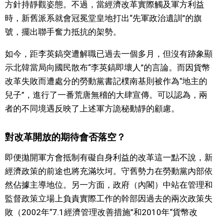
方針持靜觀姿態。不過，當經濟改革實際觸及軍方利益
時，新舊派系就會冠冕堂皇地打出“先軍政治遺訓”的旗
號，擺出聯手奮力抵抗的架勢。
如今，距李英鎬突遭解職已過去一個多月，但沒有跡象顯
示北韓當局向國民散布“李英鎬即壞人”的言論。而因貨幣
改革失敗而遭處分的勞動黨書記樸南基則被作為“地主的
兒子”，進行了一番荒唐無稽的大肆宣傳。可以認為，兩
者的不同境遇反映了上述軍方詭秘動靜的顧慮。
對改革開放的期待會否落空？
即便拋開軍方會抵制有礙自身利益的改革這一點不說，新
經濟政策的前途也將充滿坎坷。守舊勢力在勞動黨內部依
然佔據主導地位。另一方面，政府（內閣）中站在管理和
監督政策立場上負責實際工作的幹部因過去的兩次政策失
敗（2002年“7.1經濟管理改善措施”和2010年“貨幣改