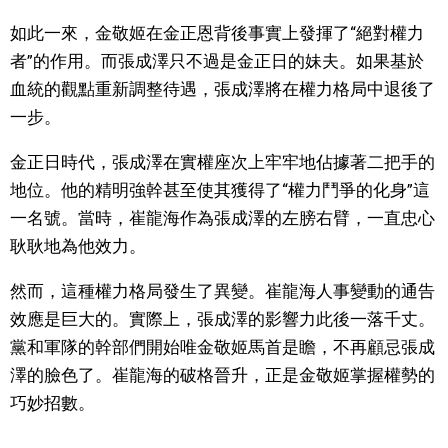
如此一來，金敬姬在金正恩背後事實上發揮了“絕對權力
者”的作用。而張成澤只不過是金正日的妹夫。如果基於
血統的觀點重新調整待遇，張成澤將在權力格局中退後了
一步。
金正日時代，張成澤在實權座次上牢牢地佔據著二把手的
地位。他的精明強幹甚至使其獲得了“權力鬥爭的化身”這
一名號。當時，崔龍海作為張成澤的左膀右臂，一直忠心
耿耿地為他效力。
然而，這種權力格局發生了異變。崔龍海人事變動的通告
效應是巨大的。實際上，張成澤的影響力此後一落千丈。
黨和軍隊的幹部們開始唯金敬姬馬首是瞻，不再顧忌張成
澤的臉色了。崔龍海的破格晉升，正是金敬姬掌握權勢的
巧妙招數。