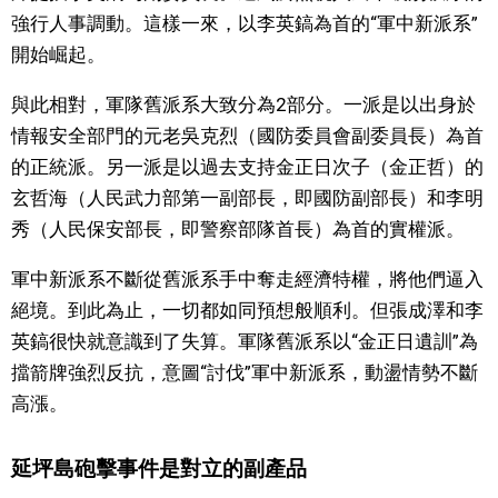
強行人事調動。這樣一來，以李英鎬為首的“軍中新派系”
開始崛起。
與此相對，軍隊舊派系大致分為2部分。一派是以出身於
情報安全部門的元老吳克烈（國防委員會副委員長）為首
的正統派。另一派是以過去支持金正日次子（金正哲）的
玄哲海（人民武力部第一副部長，即國防副部長）和李明
秀（人民保安部長，即警察部隊首長）為首的實權派。
軍中新派系不斷從舊派系手中奪走經濟特權，將他們逼入
絕境。到此為止，一切都如同預想般順利。但張成澤和李
英鎬很快就意識到了失算。軍隊舊派系以“金正日遺訓”為
擋箭牌強烈反抗，意圖“討伐”軍中新派系，動盪情勢不斷
高漲。
延坪島砲擊事件是對立的副產品