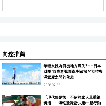
向您推薦
年輕女性為何從地方流失?——日本
財團 18歲意識調查:對政策的期待與
滿意度之間的落差
2026.07.22
「現代銀髮族」不依賴家人且重視
獨活 ——博報堂調查:夫妻一起行動