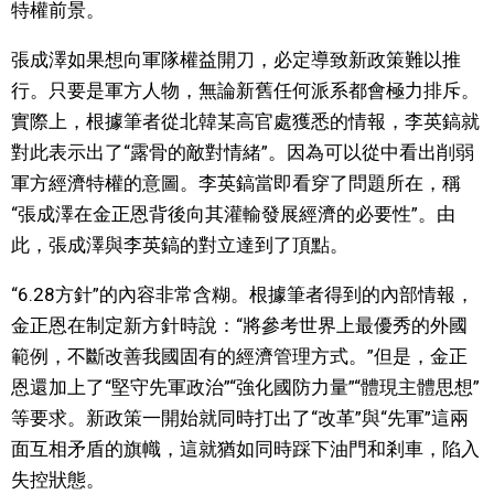
特權前景。
張成澤如果想向軍隊權益開刀，必定導致新政策難以推
行。只要是軍方人物，無論新舊任何派系都會極力排斥。
實際上，根據筆者從北韓某高官處獲悉的情報，李英鎬就
對此表示出了“露骨的敵對情緒”。因為可以從中看出削弱
軍方經濟特權的意圖。李英鎬當即看穿了問題所在，稱
“張成澤在金正恩背後向其灌輸發展經濟的必要性”。由
此，張成澤與李英鎬的對立達到了頂點。
“6.28方針”的內容非常含糊。根據筆者得到的內部情報，
金正恩在制定新方針時說：“將參考世界上最優秀的外國
範例，不斷改善我國固有的經濟管理方式。”但是，金正
恩還加上了“堅守先軍政治”“強化國防力量”“體現主體思想”
等要求。新政策一開始就同時打出了“改革”與“先軍”這兩
面互相矛盾的旗幟，這就猶如同時踩下油門和剎車，陷入
失控狀態。