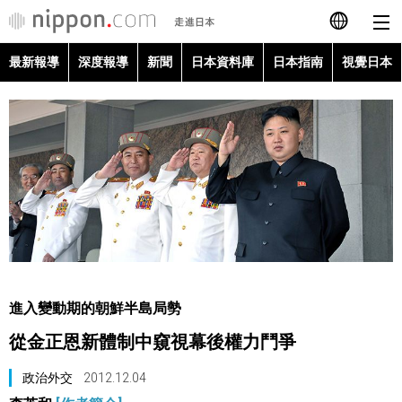
最新報導
深度報導
新聞
日本資料庫
日本指南
視覺日本
日本語
English
简体字
最新報導
Français
深度報導
Español
新聞
العربية
進入變動期的朝鮮半島局勢
日本資料庫
從金正恩新體制中窺視幕後權力鬥爭
Русский
日本指南
政治外交
2012.12.04