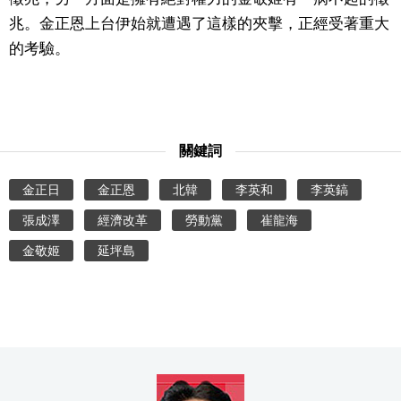
兆。金正恩上台伊始就遭遇了這樣的夾擊，正經受著重大
的考驗。
關鍵詞
金正日
金正恩
北韓
李英和
李英鎬
張成澤
經濟改革
勞動黨
崔龍海
金敬姬
延坪島