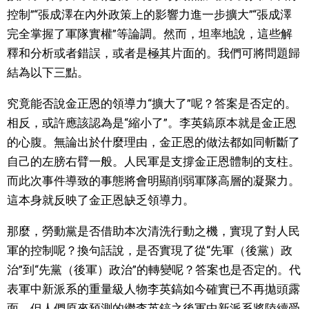
控制”“張成澤在內外政策上的影響力進一步擴大”“張成澤
醫療健康
完全掌握了軍隊實權”等論調。然而，坦率地說，這些解
釋和分析或者錯誤，或者是極其片面的。我們可將問題歸
語言
結為以下三點。
究竟能否說金正恩的領導力“擴大了”呢？答案是否定的。
東京
相反，或許應該認為是“縮小了”。李英鎬原本就是金正恩
的心腹。無論出於什麼理由，金正恩的做法都如同斬斷了
編輯部通知
自己的左膀右臂一般。人民軍是支撐金正恩體制的支柱。
而此次事件導致的事態將會明顯削弱軍隊高層的凝聚力。
這本身就反映了金正恩缺乏領導力。
那麼，勞動黨是否借助本次清洗行動之機，實現了對人民
軍的控制呢？換句話說，是否實現了從“先軍（後黨）政
治”到“先黨（後軍）政治”的轉變呢？答案也是否定的。代
表軍中新派系的重量級人物李英鎬如今確實已不再拋頭露
面。但人們原來預測的繼李英鎬之後軍中新派系將陸續受