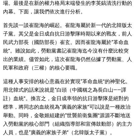
場。最後是在新的權力格局末端發生的李英鎬清洗行動的
內幕。下面，讓我們依次進行分析。
首先談一談崔龍海的崛起。崔龍海屬於新一代的北韓版太
子黨。其父是金日成自抗日游擊隊時期以來的戰友，前人
民武力部長（國防部長）崔玄。因而崔龍海屬於“革命血
統”。雖說如此，勞動黨書記崔龍海迄今沒有什麼比較突
出的業績。儘管如此，這次崔龍海仍然佔據了勞動黨、人
民軍和政府（三權）的核心要職。
這種人事安排的核心意義在於實現“革命血統”的神聖化。
用北韓式的話來說就是“白頭（中國稱之為長白山——譯
註）血統”。換言之，金日成率領的抗日游擊隊是絕對的
標準，將同志的血統視為“廣義的家族”可以說是一種政治
舉動。同時，金敬姬組建的“世襲前衛集團”源源不斷地送
入勞動黨的核心部門（組織指導部和宣傳鼓動部）的主力
人員，也是“廣義的家族子弟”（北韓版太子黨）。