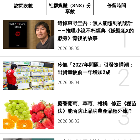
社群媒體（SNS）分
停留時間
訪問次數
享數
追悼東野圭吾：無人能想到的詭計
1
——推理小說不朽經典《嫌疑犯X的
獻身》背後的故事
2026.08.05
冷氣「2027年問題」引發搶購潮：
2
出貨量較前一年增加2成
2026.08.04
麝香葡萄、草莓、柑橘…修正《種苗
3
法》能否防止品牌農產品種外流？
2026.08.03