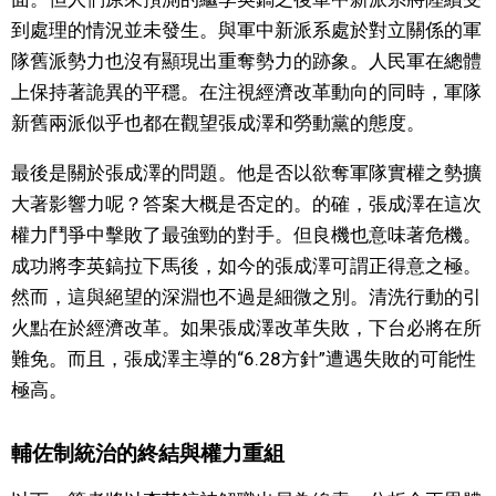
到處理的情況並未發生。與軍中新派系處於對立關係的軍
隊舊派勢力也沒有顯現出重奪勢力的跡象。人民軍在總體
上保持著詭異的平穩。在注視經濟改革動向的同時，軍隊
新舊兩派似乎也都在觀望張成澤和勞動黨的態度。
最後是關於張成澤的問題。他是否以欲奪軍隊實權之勢擴
大著影響力呢？答案大概是否定的。的確，張成澤在這次
權力鬥爭中擊敗了最強勁的對手。但良機也意味著危機。
成功將李英鎬拉下馬後，如今的張成澤可謂正得意之極。
然而，這與絕望的深淵也不過是細微之別。清洗行動的引
火點在於經濟改革。如果張成澤改革失敗，下台必將在所
難免。而且，張成澤主導的“6.28方針”遭遇失敗的可能性
極高。
輔佐制統治的終結與權力重組