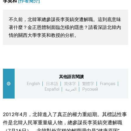
李英和
[作者簡介]
視覺日本
不久前，北韓軍總參謀長李英鎬突遭解職。這到底意味
臺灣香港
著什麼？金正恩體制面臨怎樣的隱患？請看深諳北韓內
情的關西大學李英和教授的分析。
更多
人物訪談
official SNS
日本入門
其他語言閱讀
English
日本語
简体字
繁體字
Français
Español
العربية
Русский
政治外交
社會
2012年4月，北韓進入了真正的權力重組期。其標誌性事
件是北韓人民軍重量級人物，總參謀長李英鎬突遭解職
財經
（7月16日）。北韓對外宣稱的解職理由是“健康原因”，