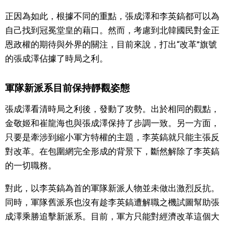
正因為如此，根據不同的重點，張成澤和李英鎬都可以為
自己找到冠冕堂皇的藉口。然而，考慮到北韓國民對金正
恩政權的期待與外界的關注，目前來說，打出“改革”旗號
的張成澤佔據了時局之利。
軍隊新派系目前保持靜觀姿態
張成澤看清時局之利後，發動了攻勢。出於相同的觀點，
金敬姬和崔龍海也與張成澤保持了步調一致。另一方面，
只要是牽涉到縮小軍方特權的主題，李英鎬就只能主張反
對改革。在包圍網完全形成的背景下，斷然解除了李英鎬
的一切職務。
對此，以李英鎬為首的軍隊新派人物並未做出激烈反抗。
同時，軍隊舊派系也沒有趁李英鎬遭解職之機試圖幫助張
成澤乘勝追擊新派系。目前，軍方只能對經濟改革這個大