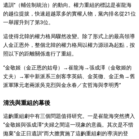
遺訓”（輔佐制統治）的動向。權力重組的標誌是崔龍海
的越位提拔，快速超越眾多的實權人物，黨內排名從21位
一舉躍升到了第3位。
這使得北韓的權力格局驟然改變。除了形式上的最高領導
人金正恩外，整個北韓的權力格局以權力源頭為起點，按
照以下的距離關係進行了重組。
“金敬姬（金正恩的姑母）→崔龍海→張成澤（金敬姬的
丈夫）→軍中新派系三劍客李英鎬、金英徹、金正角→舊
派軍隊元老兩派吳克烈與金永春／玄哲海與李明秀”
清洗與重組的幕後
這齣重組劇中有三個問題值得研究。一是崔龍海突然擠入
“金敬姬與張成澤”夫婦之間這一現象的意義。其次是不惜
拋棄“金正日遺訓”而大膽實施了這齣重組劇的導演的登