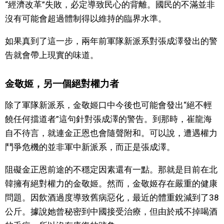
“經濟改革”失敗，必定導致民心的背離。國民的不滿並非
沒有可能會超過體制得以維持的臨界水準。
如果真到了這一步，兩年前軍隊新派系對張成澤發出的警
告就會帶上現實的味道。
金敬姬，另一個絕對權力者
除了軍隊新派系，金敬姬口中今後也可能會發出“絕不輕
饒任何擋道者”這句針對張成澤的警告。到那時，崔龍海
自不待言，就連金正恩也會隨聲附和。可以說，遭遇權力
鬥爭危機的並非軍中新派系，而正是張成澤。
阻礙金正恩前途的不穩定因素還有一點。那就是目前在北
韓擁有絕對權力的金敬姬。然而，金敬姬存在嚴重的健康
問題。因飲酒過度導致舊病惡化，最近的體重銳減到了38
公斤。據說她曾秘密到中國接受治療，但由於戒不掉喝酒