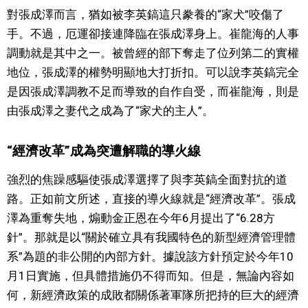
對張成澤而言，猶如被李英鎬這只豢養的“家犬”咬傷了
手。不過，厄運卻接連降臨在張成澤身上。崔龍海的人事
調動就是其中之一。被曾經的部下奪走了位列第二的實權
地位，張成澤的權勢明顯地大打折扣。可以說李英鎬完全
是因張成澤調教不足而導致的自作自受，而崔龍海，則是
由張成澤之妻代之成為了“家犬的主人”。
“經濟改革”成為突遭解職的導火線
強烈的焦躁感驅使張成澤選擇了與李英鎬全面對抗的道
路。正如前文所述，直接的導火線就是“經濟改革”。張成
澤為重奪失地，煽動金正恩在今年6月提出了“6.28方
針”。那就是以“關於確立具有我國特色的新型經濟管理體
系”為題的非公開的內部方針。據說該方針預定於今年10
月1日實施，但具體措施仍不得而知。但是，無論內容如
何，新經濟政策的成敗都關係著軍隊所把持的巨大的經濟