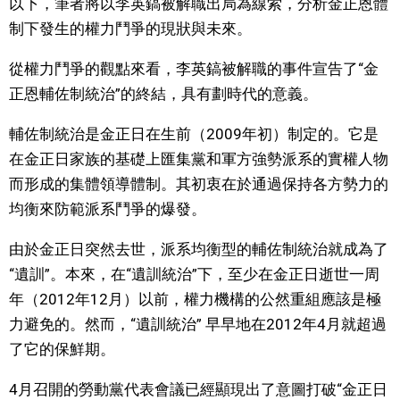
以下，筆者將以李英鎬被解職出局為線索，分析金正恩體
制下發生的權力鬥爭的現狀與未來。
從權力鬥爭的觀點來看，李英鎬被解職的事件宣告了“金
正恩輔佐制統治”的終結，具有劃時代的意義。
輔佐制統治是金正日在生前（2009年初）制定的。它是
在金正日家族的基礎上匯集黨和軍方強勢派系的實權人物
而形成的集體領導體制。其初衷在於通過保持各方勢力的
均衡來防範派系鬥爭的爆發。
由於金正日突然去世，派系均衡型的輔佐制統治就成為了
“遺訓”。本來，在“遺訓統治”下，至少在金正日逝世一周
年（2012年12月）以前，權力機構的公然重組應該是極
力避免的。然而，“遺訓統治” 早早地在2012年4月就超過
了它的保鮮期。
4月召開的勞動黨代表會議已經顯現出了意圖打破“金正日