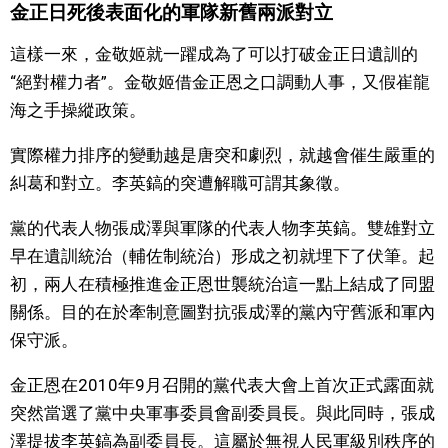
金正日死後表面化的軍隊新舊兩派對立
這樣一來，金敬姬就一躍成為了可以打破金正日遺訓的
“絕對權力者”。金敬姬借金正恩之口調動人事，又假崔龍
海之手操縱政策。
實際權力排序的變動越是唐突和劇烈，就越會催生嚴重的
糾葛和對立。李英鎬的突遭解職可謂其象徵。
黨的代表人物張成澤與軍隊的代表人物李英鎬。雙雄對立
早在遺訓統治（輔佐制統治）形成之初就埋下了伏筆。起
初，兩人在積極推進金正恩世襲統治這一點上結成了同盟
關係。目的在於牽制意圖對抗張成澤的黨內守舊派和軍內
保守派。
金正恩在2010年9月召開的黨代表大會上首次正式露面就
突然當選了黨中央軍事委員會副委員長。與此同時，張成
澤提拔李英鎬為副委員長。這屬於無視人民軍級別秩序的