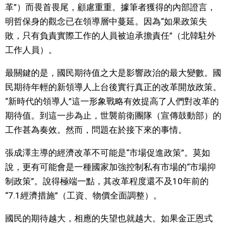
革”）而畏首畏尾，顧慮重重。據筆者獲得的內部證言，
明哲保身的觀念已在領導層中蔓延。因為“如果政策失
敗，只有負責實際工作的人員被迫承擔責任”（北韓駐外
工作人員）。
最關鍵的是，國民期待值之大是影響政治的最大變數。國
民期待年輕的新領導人上台後實行真正的改革開放政策。
“新時代的領導人”這一形象戰略有效提高了人們對改革的
期待值。到這一步為止，世襲前衛團隊（宣傳鼓動部）的
工作甚為奏效。然而，問題在於接下來的事情。
張成澤主導的經濟改革不可能是“市場促進政策”。莫如
說，更有可能會是一種國家加強控制私有市場的“市場抑
制政策”。說得極端一點，其改革程度還不及10年前的
“7.1經濟措施”（工資、物價全面調整）。
國民的期待越大，相應的失望也就越大。如果金正恩式