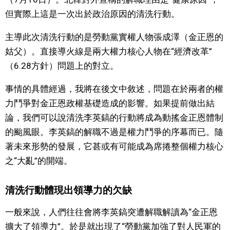
但實際上這是一次出於政治原因的清洗行動。
文化
主導此次清洗行動的是勞動黨實權人物張成澤（金正恩的
科學技術
姑父）。直接導火線是兩大權力核心人物在“經濟改革”
（6.28方針）問題上的對立。
生活
事情的具體經過，我將在後文中敘述，問題在於兩者的權
力鬥爭對金正恩政權基礎造成的影響。如果提前做出結
運動
論，我們可以說清洗李英鎬的行動將成為動搖金正恩體制
的颱風眼。李英鎬的解職不過是權力鬥爭的序幕而已。隨
娛樂
著未來形勢的發展，它甚或有可能成為席捲整個權力核心
之“大亂”的開端。
教育
清洗行動體現出領導力的欠缺
工作勞動
一般來說，人們往往會將李英鎬突遭解職解讀為“金正恩
家庭
擴大了領導力”。於是就出現了“勞動黨加強了對人民軍的