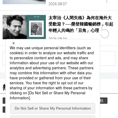
2026.08.07
太宰治《人間失格》為何在海外大
5
受歡迎？──榮登韓國暢銷榜，引起
年輕人共鳴的「丑角」心理
2026.08.04
更多
熱門關鍵詞
教育
禮儀
禮貌
住宅
玄關
脫鞋
文學
書訊
國際交流
韓國