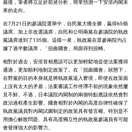
最後，筆者將立足於前述分析，簡單預測一下安倍內閣未
來的走向。
在7月21日的參議院選舉中，自民黨大獲全勝，贏得65個
議席。加上非改選議席，自民和公明兩黨在參議院的執政
黨議席達到了135個。這樣一來，執政黨在眾參兩院均占
據了過半數議席，「扭曲國會」局面得到扭轉。
相對於過去，安倍首相應該可以更加輕鬆地促使法案獲得
通過，更加順利地制定政策了。在「扭曲國會」狀態下，
在野黨的目的本身就是將執政黨逼入窘境，即使在政策面
上沒有太大的矛盾，法案審議工作停滯不前的現象依然屢
見不鮮。不過，日本議院內閣制的兩個特點應該依然會對
政治過程產生影響。國會相對於內閣的高度自律性確保了
執政黨議員對內閣試圖制定的政策具有發言權。特別是不
用擔心解散問題、具有高度獨立性的執政黨參議員有可能
會發揮強大的影響力。