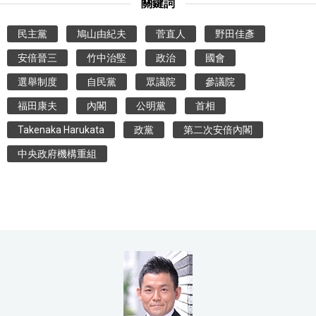
關鍵詞
民主黨
鳩山由紀夫
菅直人
野田佳彥
安倍晉三
竹中治堅
政治
國會
選舉制度
自民黨
眾議院
參議院
福田康夫
內閣
公明黨
首相
Takenaka Harukata
政黨
第二次安倍內閣
中央政府機構重組