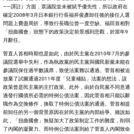
——譯註）方面，眾議院並未被賦予優先性，所以政府在
確定2008年3月日本銀行行長福井俊彥卸任後的接任人選
問題上費盡周折，導致行長職位曾一度空缺。福田首相對
「扭曲國會」狀態下的政策決定前景感到悲觀，於當年9
月辭任。
菅直人首相時期也是如此，由於民主黨在2010年7月的參
議院選舉中失利，作為執政黨的民主黨與國民新黨未能在
參議院保住過半數議席，致使法案難以通過。菅首相被迫
放棄了試圖通過2011年度「兒童補貼」法案的想法，該
政策曾是民主黨的主打政策。此外，由於自民黨不同意通
過發行國債所必需的特例公債法案，因此菅首相只能以辭
職作為交換條件，換取了特例公債法案的通過。菅首相提
前卸任的另一個背景原因在於民主黨的內部紛爭。雖說如
此，「扭曲國會」無疑加大了政策制定工作的難度，削弱
了內閣的凝聚力。而特例公債法案則給了菅直人內閣致命