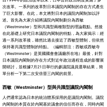
次改革。一系列的改革對日本議院內閣制的存在方式產生
文化
了巨大影響。在此，本文將對日本的議院內閣制加以評
述。首先為大家介紹將議院內閣制劃分為西敏
科學技術
（Westminster）型和共識型兩種類型的理論觀點。然後
在此基礎上研究日本議院內閣制的特點，為大家揭示：經
生活
過一系列改革後，雖然比過去接近了西敏型體制，但依然
保持著共識型體制的特點。（編輯部注：西敏或西敏寺
運動
（Westminster）是英國國會會議廳所在地）最後，針對
日本議院內閣制的存在方式對近年政治過程造成的影響展
娛樂
開研討，並根據7月21日舉行的參議院議員選舉結果，簡
單分析一下第二次安倍晉三內閣的前景。
教育
西敏（Westminster）型與共識型議院內閣制
工作勞動
人們通常認為日本的統治體系採用的是議院內閣制。議院
內閣制的本質在於內閣基於議會的信任而存在，同時內閣
家庭