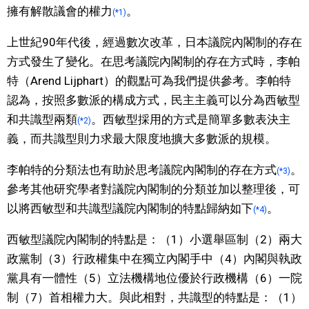
擁有解散議會的權力
。
(*1)
醫療健康
上世紀90年代後，經過數次改革，日本議院內閣制的存在
方式發生了變化。在思考議院內閣制的存在方式時，李帕
語言
特（Arend Lijphart）的觀點可為我們提供參考。李帕特
認為，按照多數派的構成方式，民主主義可以分為西敏型
東京
和共識型兩類
。西敏型採用的方式是簡單多數表決主
(*2)
義，而共識型則力求最大限度地擴大多數派的規模。
編輯部通知
李帕特的分類法也有助於思考議院內閣制的存在方式
。
(*3)
參考其他研究學者對議院內閣制的分類並加以整理後，可
以將西敏型和共識型議院內閣制的特點歸納如下
。
(*4)
西敏型議院內閣制的特點是：（1）小選舉區制（2）兩大
政黨制（3）行政權集中在獨立內閣手中（4）內閣與執政
黨具有一體性（5）立法機構地位優於行政機構（6）一院
制（7）首相權力大。與此相對，共識型的特點是：（1）