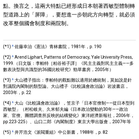
點。換言之，這兩大特點已經形成日本朝著西敏型體制轉
型道路上的「屏障」，要想進一步朝此方向轉型，就必須
改革整個國會制度和兩院制。
(*1)
^
佐藤幸治《憲法》青林書院，1981年，p. 190
(*2)
^
Arend Lijphart, Patterns of Democracy, Yale University Press,
1999.（日文版：李帕特［粕谷裕子譯］《民主主義對民主主義——多
數表決型與共識型的36國比較研究》勁草書房，2005年）
(*3)
^
大山禮子指出：李帕特的觀點難以適用於總統制，莫如說是針
對議院內閣制的類型論。大山禮子《比較議會政治論》岩波書店，
2003年，p. 22
(*4)
^
大山《比較議會政治論》，笠京子「日本官僚制——從日本型到
西敏型」（村松岐夫、久米郁夫編《日本政治變動的30年——政治
家、官僚、團體調查所反映的結構變化》東洋經濟新報社，2006年，
pp.223-225）、山口二郎《內閣制度》東京大學出版會，2007年等
(*5)
^
井芹浩文《派閥重組》中公新書，1988年，p. 82