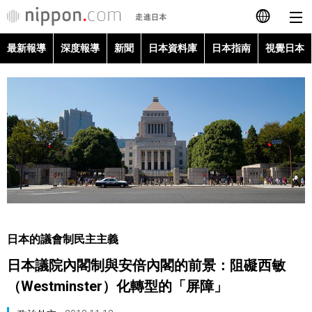
最新報導
深度報導
新聞
日本資料庫
日本指南
視覺日本
日本語
English
简体字
最新報導
Français
深度報導
Español
新聞
العربية
日本的議會制民主主義
日本資料庫
日本議院內閣制與安倍內閣的前景：阻礙西敏
Русский
（Westminster）化轉型的「屏障」
日本指南