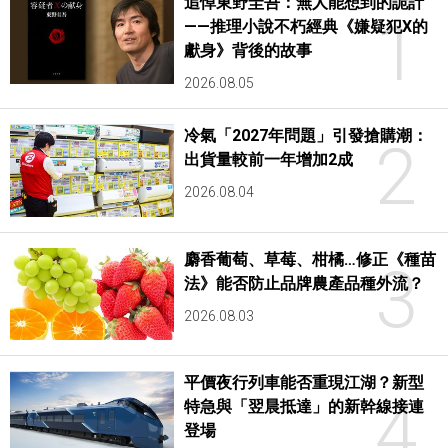
追悼東野圭吾：無人能想到的詭計
1
——推理小說不朽經典《嫌疑犯X的
獻身》背後的故事
2026.08.05
冷氣「2027年問題」引發搶購潮：
2
出貨量較前一年增加2成
2026.08.04
麝香葡萄、草莓、柑橘…修正《種苗
3
法》能否防止品牌農產品種外流？
2026.08.03
平價夜行列車能否重現江湖？新型
4
特急與「翌晨抵達」的新幹線接連
登場