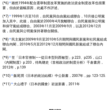
(*6)
^
雖然1994年配合選舉制度改革實施的政治資金制度改革也很重
要，但由於篇幅原因，此處不作評述。
(*7)
^
1999年1月至10月，自民黨與自由黨結成聯合，10月後公明黨
加入其中。此後，自由黨於2000年4月脫離聯合，自民黨後與公明黨
和保守黨組成聯合。2003年11月至2009年9月，以及2012年12月
後，自民黨與公明黨保持著聯合關係。
(*8)
^
民主黨於2009年9月至2010年5月期間與國民新黨和社民黨組成
聯合內閣，2010年5月至2012年12月期間與國民新黨組成了聯合內
閣。
(*9)
^
笠「日本官僚制——從日本型到西敏型」p.223、p235，山口
《內閣制度》p.203，待鳥聰史《首相政治的制度分析》千倉書房，
2012年，p.139
(*10)
^
飯尾潤《日本的統治結構》中公新書，2007年，pp. 123-125.
(*11)
^
大山禮子《日本的國會》岩波新書，2011年