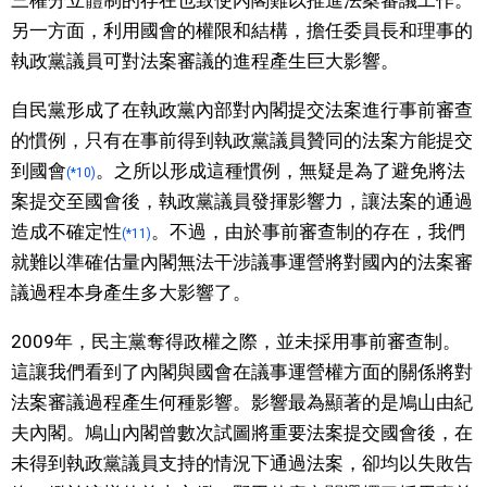
另一方面，利用國會的權限和結構，擔任委員長和理事的
執政黨議員可對法案審議的進程產生巨大影響。
自民黨形成了在執政黨內部對內閣提交法案進行事前審查
的慣例，只有在事前得到執政黨議員贊同的法案方能提交
到國會
。之所以形成這種慣例，無疑是為了避免將法
(*10)
案提交至國會後，執政黨議員發揮影響力，讓法案的通過
造成不確定性
。不過，由於事前審查制的存在，我們
(*11)
就難以準確估量內閣無法干涉議事運營將對國內的法案審
議過程本身產生多大影響了。
2009年，民主黨奪得政權之際，並未採用事前審查制。
這讓我們看到了內閣與國會在議事運營權方面的關係將對
法案審議過程產生何種影響。影響最為顯著的是鳩山由紀
夫內閣。鳩山內閣曾數次試圖將重要法案提交國會後，在
未得到執政黨議員支持的情況下通過法案，卻均以失敗告