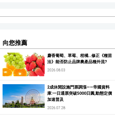
向您推薦
麝香葡萄、草莓、柑橘...修正《種苗
法》能否防止品牌農產品種外流?
2026.08.03
2成休閒設施門票調漲——帝國資料
庫:一日通票突破5000日圓,動態定價
加速普及
2026.07.28