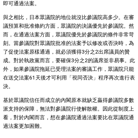
即可通過法案。
與之相比，日本眾議院的地位就沒比參議院高多少。在審
議預算和批准條約方面，眾議院的決議優先於參議院。然
而，在通過法案方面，眾議院優先於參議院的條件非常苛
刻。當參議院對眾議院批准的法案予以修改或否決時，為
了促使法案原樣通過，就必須獲得3分之2出席議員的贊
成。對於執政黨而言，要確保3分之2的議席並非易事。此
外，如果參議院拖延已受理法案的審議工作，眾議院只能
在送交法案61天後才可利用「視同否決」程序再次進行表
決。
基於眾議院信任而成立的內閣原本就缺乏贏得參議院多數
派支持的保障，無法對參議院行使解散權。因此從制度上
看，對於內閣而言，想在參議院通過法案要比在眾議院通
過法案更加困難。