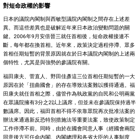
對短命政權的影響
日本的議院內閣制與西敏型議院內閣制之間存在上述差
異。而這些差異也是破解近年來日本政治變動問題的關
鍵。2006年9月安倍晉三就任首相後，短命政權接連不
斷，每年都在換首相。近年來，政策決定過程停滯、眾多
首相任期短暫的背景原因就在於日本議院內閣制的上述兩
個特性，尤其是與強勢的參議院有關。
福田康夫、菅直人、野田佳彥這三位首相任期短暫的一大
原因在於「扭曲國會」的存在導致法案難以獲得通過。福
田康夫就任首相之際，儘管作為執政黨的自民和公明兩黨
在眾議院擁有3分之2以上議席，但並未在參議院保持過半
數議席。因此，福田首相不得不依靠眾院再次批准法案的
辦法來通過新反恐特別措施法等重要法案，致使政策制定
工作停滯不前。同時，由於在國會同意人事（經國會兩院
同意後方可任命內閣、內閣總理和各省大臣的人事制度