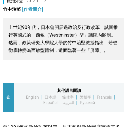
政治外交
2013.11.12
視覺日本
竹中治堅
[作者簡介]
臺灣香港
上世紀90年代，日本曾開展過政治及行政改革，試圖推
行英國式的「西敏（Westminster）型」議院內閣制。
更多
然而，政策研究大學院大學的竹中治堅教授指出，若想
徹底轉變為西敏型體制，還面臨著一些「屏障」。
人物訪談
official SNS
日本入門
政治外交
其他語言閱讀
English
日本語
简体字
繁體字
Français
Español
العربية
Русский
社會
財經
自1994年的政治改革以來，日本曾對政治制度實施了多