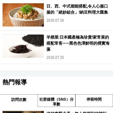
日、西、中式都能搭配,令人心服口
服的「絕妙組合」!納豆料理大匯集
2026.07.26
羊栖菜:日本國產極為珍貴!家常菜的
搭配常客——黑色色澤鮮明的樸實海
藻
2026.07.25
熱門報導
社群媒體（SNS）分
停留時間
訪問次數
享數