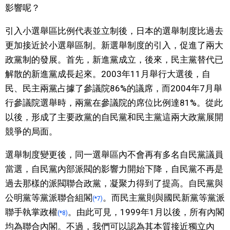
影響呢？
引入小選舉區比例代表並立制後，日本的選舉制度比過去
更加接近於小選舉區制。新選舉制度的引入，促進了兩大
政黨制的發展。首先，新進黨成立，後來，民主黨替代已
解散的新進黨成長起來。2003年11月舉行大選後，自
民、民主兩黨占據了參議院86%的議席，而2004年7月舉
行參議院選舉時，兩黨在參議院的席位比例達81%。從此
以後，形成了主要政黨的自民黨和民主黨這兩大政黨展開
競爭的局面。
選舉制度變更後，同一選舉區內不會再有多名自民黨議員
當選，自民黨內部派閥的影響力開始下降，自民黨不再是
過去那樣的派閥聯合政黨，凝聚力得到了提高。自民黨與
公明黨等黨派聯合組閣
。而民主黨則與國民新黨等黨派
(*7)
聯手執掌政權
。由此可見，1999年1月以後，所有內閣
(*8)
均為聯合內閣。不過，我們可以認為其本質接近獨立內