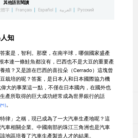
其他語言閱讀
繁體字
Français
Español
العربية
Русский
為人知
答案是，智利。那麼，在南半球，哪個國家盛產
利根本連一條鮭魚都沒有，巴西也不是大豆的重要產
殖？又是誰在巴西的喜拉朵（Cerrado）這塊曾
豆栽培的呢？答案，是日本人和日本國際協力機
如此偉大的事業這一點，不僅在日本國內，在國外也
生產所取得的巨大成功經常成為世界銀行的話
。
(*1)
特律」之稱，現已成為了一大汽車生產地呢？這
汽車相關企業。中國南部的珠江三角洲也是汽車
該地區培養了汽車生產製造人才的結果。