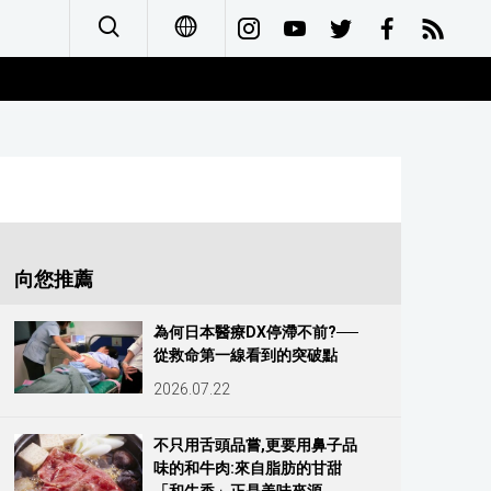
日本語
English
简体字
Français
向您推薦
Español
為何日本醫療DX停滯不前?──
從救命第一線看到的突破點
العربية
2026.07.22
Русский
不只用舌頭品嘗,更要用鼻子品
味的和牛肉:來自脂肪的甘甜