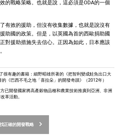
效的戰略策略。也就是說，這必須是ODA的一個
了有效的援助，但沒有收集數據，也就是說沒有
它援助國的政策。但是，以英國為首的西歐捐助國
正對援助措施失去信心。正因為如此，日本應該
。
了很有趣的書籍：細野昭雄所著的《把智利變成鮭魚出口大
著的《巴西不毛之地「喜拉朵」的開發奇蹟》（2012年）
西方已開發國家將高產穀物品種和農業技術推廣到亞洲、非洲
術改革活動。
尋找正確的開發戰略