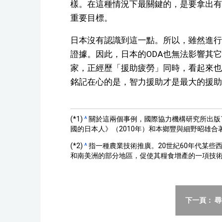
樣。在這種情況下最關鍵的，是要拿出有
重要目標。
日本沒有認識到這一點。所以，雖然進行
證據。因此，日本的ODA也無法影響其
家，正經歷「援助疲勞」同時，看起來也
銘記在心的是，智力援助才是最大的援助
(*1)
^
關於這兩個事例，國際協力機構研究所出版
國的日本人》（2010年）和本鄉豐與細野昭雄合
(*2)
^
指一種農業技術推廣。20世紀60年代某些
和南美洲的部分地區，促使其糧食增產的一項技
下一頁： 