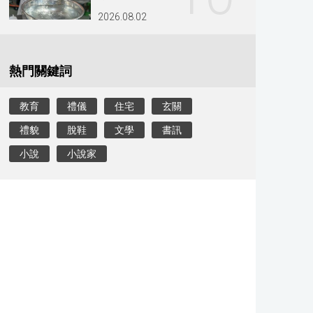
2026.08.02
熱門關鍵詞
教育
禮儀
住宅
玄關
禮貌
脫鞋
文學
書訊
小說
小說家