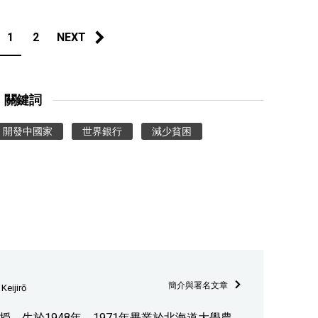
1
2
NEXT
關鍵詞
開發中國家
世界銀行
減少貧困
簡介與署名文章
eijirō
。生於1948年。1971年畢業於北海道大學農