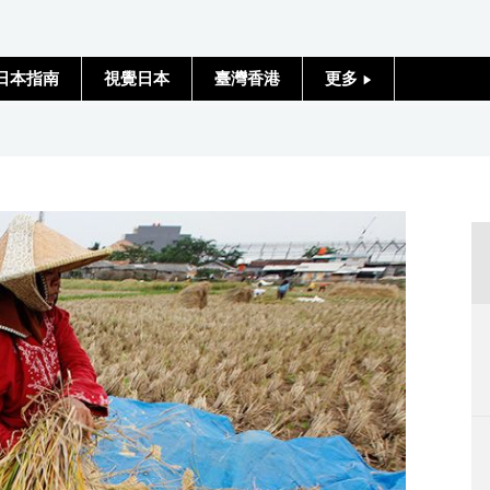
日本指南
視覺日本
臺灣香港
更多
人物訪談
日本入門
政治外交
社會
財經
文化
科學技術