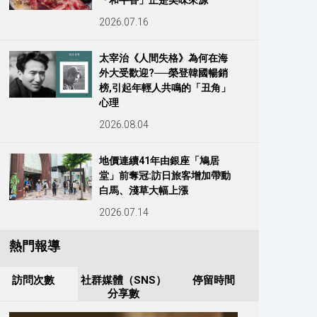
「和牛香」正是美味來源
2026.07.16
太宰治《人間失格》為何在海
外大受歡迎?──榮登韓國暢銷
榜,引起年輕人共鳴的「丑角」
心理
2026.08.04
地價連續41年由銀座「鳩居
堂」前奪冠:訪日旅客增加帶動
白馬、淺草大幅上漲
2026.07.14
熱門報導
訪問次數
社群媒體（SNS）
停留時間
分享數