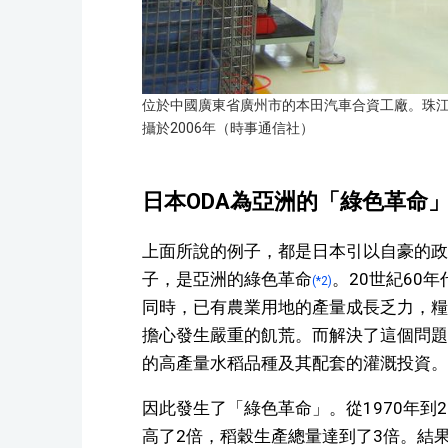
位於中國廣東省廣州市的本田汽車合資工廠。珠
攝於2006年（時事通信社）
日本ODA為亞洲的「綠色革命
上面所說的例子，都是日本引以自豪的政
子，是亞洲的綠色革命
。20世紀60
(*2)
同時，已有農業用地的產量成長乏力，糧
擔心發生嚴重的飢荒。而解決了這個問題的
的高產量水稻品種及其配套的灌溉投資。
因此發生了「綠色革命」。從1970年到
高了2倍，稻穀生產總量達到了3倍。結果