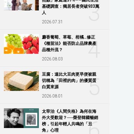
3
基礎調查：獨居長者突破933萬
人
2026.07.31
麝香葡萄、草莓、柑橘…修正
4
《種苗法》能否防止品牌農產
品種外流？
2026.08.03
豆腐：遠比大豆肉更早便被親
5
切稱為「田裡的肉」的優質蛋
白質來源
2026.08.01
太宰治《人間失格》為何在海
外大受歡迎？──榮登韓國暢銷
6
榜，引起年輕人共鳴的「丑
角」心理