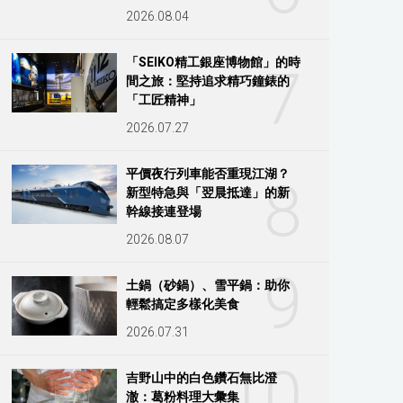
2026.08.04
「SEIKO精工銀座博物館」的時
7
間之旅：堅持追求精巧鐘錶的
「工匠精神」
2026.07.27
平價夜行列車能否重現江湖？
8
新型特急與「翌晨抵達」的新
幹線接連登場
2026.08.07
9
土鍋（砂鍋）、雪平鍋：助你
輕鬆搞定多樣化美食
2026.07.31
10
吉野山中的白色鑽石無比澄
澈：葛粉料理大彙集