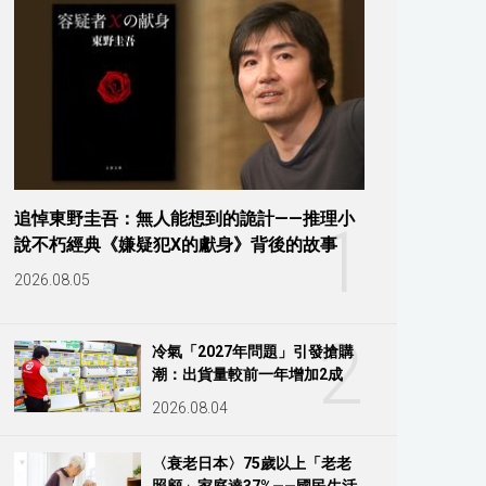
追悼東野圭吾：無人能想到的詭計——推理小
1
說不朽經典《嫌疑犯X的獻身》背後的故事
2026.08.05
2
冷氣「2027年問題」引發搶購
潮：出貨量較前一年增加2成
2026.08.04
〈衰老日本〉75歲以上「老老
照顧」家庭達37%——國民生活