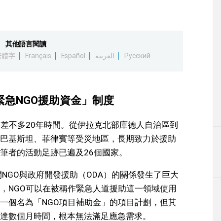
其他語言閱讀
繁體字
Français
Español
العربية
Русский
緊急NGO援助資金」制度
有差不多20年時間。從伊拉克北部庫德人自治區到
巴基斯坦、菲律賓等受災地區，長期致力於援助
筆者的活動足跡已遍及26個國家。
間NGO與政府開發援助（ODA）的關係發生了巨大
，NGO可以在被稱作緊急人道援助這一領域使用
過一個名為「NGO項目補助金」的項目計劃，但其
達數個月時間，根本無法滿足應急需求。