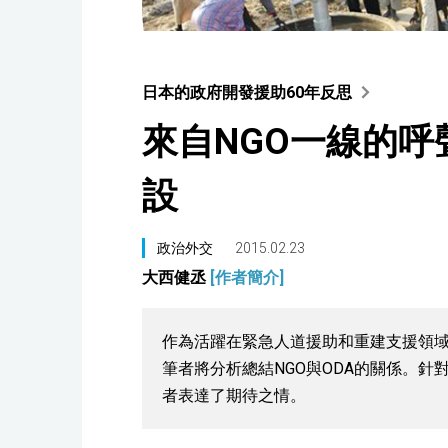
日本的政府開發援助60年反思
來自NGO一線的呼
設
政治外交
2015.02.23
大西健丞
[作者簡介]
作為活躍在緊急人道援助和重建支援領域
筆者將分析總結NGO與ODA的關係。
者表達了期待之情。