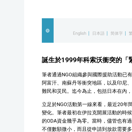
English
日本語
简体字
誕生於1999年科索沃衝突的「
筆者通過NGO組織參與國際援助活動已
阿富汗、南蘇丹等衝突地區，以及印尼、
難民和災民。迄今為止，包括日本在內，
立足於NGO活動第一線來看，最近20年
變化。筆者最初在伊拉克開展活動的時候
的ODA資金幾乎為零。當時，儘管也有
不僅數額微小，而且從申請到放款需要多