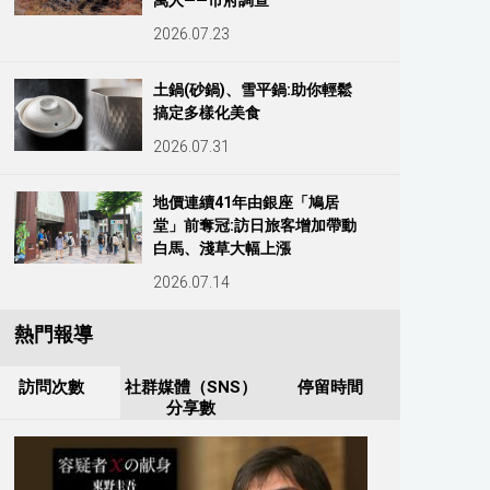
萬人——市府調查
2026.07.23
土鍋(砂鍋)、雪平鍋:助你輕鬆
搞定多樣化美食
2026.07.31
地價連續41年由銀座「鳩居
堂」前奪冠:訪日旅客增加帶動
白馬、淺草大幅上漲
2026.07.14
熱門報導
訪問次數
社群媒體（SNS）
停留時間
分享數