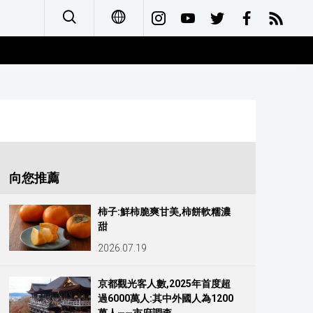
日本語
English
简体字
Français
向您推薦
Español
柿子:鮮柿脆爽甘美,柿餅軟糯濃
甜
العربية
2026.07.19
Русский
京都觀光客人數,2025年首度超
過6000萬人:其中外國人為1200