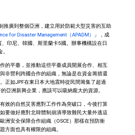
機制推廣到整個亞洲，建立用於防範大型災害的互助
lliance for Disaster Management（APADM）
」，成
律賓、印尼、韓國、斯里蘭卡5國。辦事機構設在日
金。
國合作的平臺，並推動這些平臺成員開展合作、相互
與非營利跨國合作的組織，無論是在資金籌措還
。正如JPF在東日本大地震時從民間籌集了超過
著的亞洲新興企業，應該可以吸納龐大的資源。
有效的自然災害應對工作作為突破口，今後打算
如要做好應對北韓體制崩潰導致難民大量外逃這
歐洲安全保障合作組織（OSCE）那樣在預防衝
題方面也具有權限的組織。