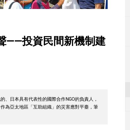
生活
運動
東京
聲——投資民間新機制建
編輯部通知
的、日本具有代表性的國際合作NGO的負責人，
針對作為亞太地區「互助組織」的災害應對平臺，筆