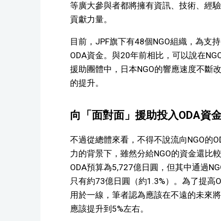
等廣大參與者都將擁有資訊、技術、經驗
貢獻力量。
目前，JPF旗下有48個NGO組織，為支
ODA資金。與20年前相比，可以說在N
援助團體中，日本NGO的響應速度不斷改
的提升。
向「面對面」援助投入ODA資
不過從總體來看，不得不說流向NGO的O
力的背景下，雖然分給NGO的資金還比較
ODA預算為5,727億日圓，但其中通過
只有約73億日圓（約1.3%）。為了提高
用於一線，筆者認為應該在不遠的未來將
應該提升到5%左右。