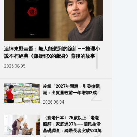
追悼東野圭吾：無人能想到的詭計——推理小
1
說不朽經典《嫌疑犯X的獻身》背後的故事
2026.08.05
2
冷氣「2027年問題」引發搶購
潮：出貨量較前一年增加2成
2026.08.04
〈衰老日本〉75歲以上「老老
照顧」家庭達37%——國民生活
基礎調查：獨居長者突破933萬
人