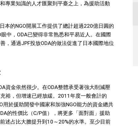
和專業知識的人才匯聚到平臺之上，為援助活動
持日本的NGO開展工作提供了總計超過220億日圓的
GO眼中，ODA已變得非常熟悉和平易近人。在國際
善，通過JPF投放ODA的做法促進了日本國際地位
金
DA資金依然很少。在ODA整體承受著強大削減壓
充裕，但增速已經放緩。2011年度一般會計的
NGO用於援助開發中國家和加強NGO能力的資金總共
ODA的性價比（C/P值），將更多「面對面」援助
前述占比大膽提升到10～20%的水準。至少目前