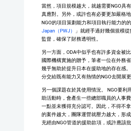
當然，項目規模越大，就越需要NGO具
真應對。另外，或許也有必要更加嚴格地
NGO的項目策劃能力和項目執行能力的
Japan（PWJ）
」就經手過好幾個規模從
監督，確保了財務透明性。
另一方面，ODA中似乎也有許多資金被
國際機構實施的贈予，筆者一位在外務省
幾乎無助於提升日本在援助地的存在感。
分交給既有能力又有熱情的NGO去開展
另一個課題在於其使用情況。 NGO要利
助活動時，會產生一些總部職員的人事費
一點並未獲得充分認可。因此，不得不拿
的案件越大，團隊運營就壓力越大，形成
充經由NGO管道的援助款項，或許應該批