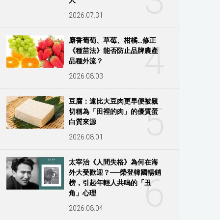
3
2026.07.31
麝香葡萄、草莓、柑橘…修正
4
《種苗法》能否防止品牌農產
品種外流？
2026.08.03
豆腐：遠比大豆肉更早便被親
5
切稱為「田裡的肉」的優質蛋
白質來源
2026.08.01
太宰治《人間失格》為何在海
外大受歡迎？──榮登韓國暢銷
6
榜，引起年輕人共鳴的「丑
角」心理
2026.08.04