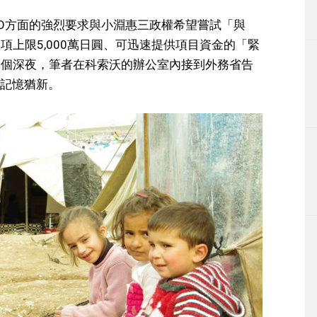
GO方面的強烈要求與小淵惠三政權希望嘗試「與
項上限5,000萬日圓、可迅速提供項目資金的「緊
一個深夜，筆者在科索沃的辦公室內接到外務省告
記憶猶新。