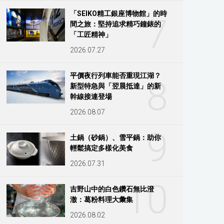
「SEIKO精工銀座博物館」的時
7
間之旅：堅持追求精巧鐘錶的
「工匠精神」
2026.07.27
平價夜行列車能否重現江湖？
8
新型特急與「翌晨抵達」的新
幹線接連登場
2026.08.07
9
土鍋（砂鍋）、雪平鍋：助你
輕鬆搞定多樣化美食
2026.07.31
10
吉野山中的白色鑽石無比澄
澈：葛粉料理大彙集
2026.08.02