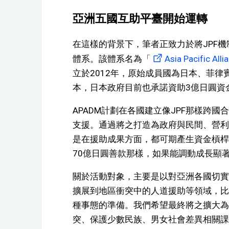
亞洲五國互助平臺開始運轉
在這樣的背景下，筆者正致力於將JPF
體系。該體系名為「
Asia Pacific A
立於2012年，原始成員國為日本、菲
本，日本政府目前也承諾資助3億日圓資
APADM計劃在各國建立像JPF那樣跨
支援。通過將之打造為政府與民間、營利
是在援助成果方面，都可期產生資金槓桿
70億日圓善款那樣，如果能調動成長顯
關於活動對象，主要是以對亞洲各國切實
擴展到地區衝突中的人道援助等領域，比
種事態的準備。我們希望最終將之擴大為
突、保護少數民族、男女社會差異相關課