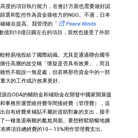
有高度的項目執行能力，在會計方面也需要做好認
篩選和監控作為資金接收方的NGO。不過，日本
的確確在提高。我管理的「
Peace Winds
數億到10億日圓左右的項目，當然也接受了外部
比較輕易地投給了國際組織。尤其是通過聯合國等
擔任高層的故交稱「懷疑是否具有效果」，而且
雖然不能說一無是處，但若將那些資金中的一部
更重大的工作或許效果更好。
用源自ODA的輔助金和補助金在開發中國家開展援
和事務所運營維持費等間接經費（管理費），這
出自有經費來補貼不屬於資助對象的支出，接手
了一種進退兩難的尷尬局面。要想輕鬆順暢地擴
准將項目總經費的10～15%用作管理費支出。